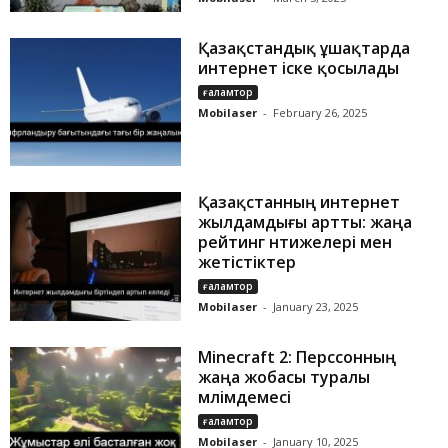
Қазақстандық ұшақтарда
интернет іске қосылады
ғаламтор
Mobilaser
-
February 26, 2025
Қазақстанның интернет
жылдамдығы артты: жаңа
рейтинг нәтижелері мен
жетістіктер
ғаламтор
Mobilaser
-
January 23, 2025
Minecraft 2: Перссонның
жаңа жобасы туралы
мәлімдемесі
ғаламтор
Mobilaser
-
January 10, 2025