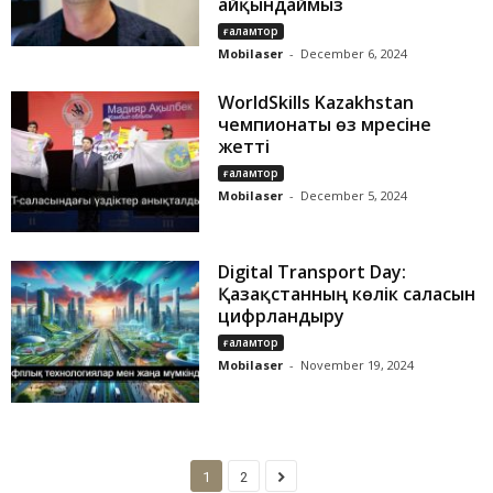
айқындаймыз
ғаламтор
Mobilaser
-
December 6, 2024
WorldSkills Kazakhstan
чемпионаты өз мәресіне
жетті
ғаламтор
Mobilaser
-
December 5, 2024
Digital Transport Day:
Қазақстанның көлік саласын
цифрландыру
ғаламтор
Mobilaser
-
November 19, 2024
1
2