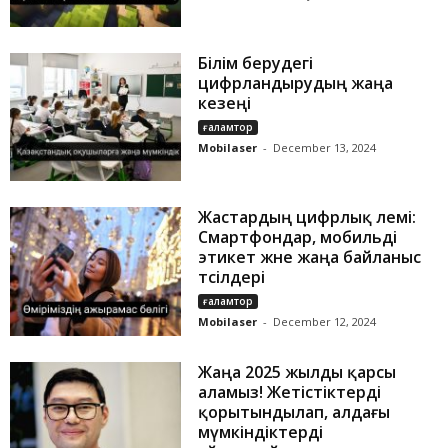
Білім берудегі
цифрландырудың жаңа
кезеңі
ғаламтор
Mobilaser
-
December 13, 2024
Жастардың цифрлық әлемі:
Смартфондар, мобильді
этикет және жаңа байланыс
тәсілдері
ғаламтор
Mobilaser
-
December 12, 2024
Жаңа 2025 жылды қарсы
аламыз! Жетістіктерді
қорытындылап, алдағы
мүмкіндіктерді