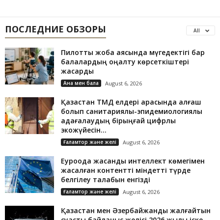
ПОСЛЕДНИЕ ОБЗОРЫ
All
Пилоттық жоба аясында мүгедектігі бар
балалардың оңалту көрсеткіштері
жақсарды
Ана мен бала
August 6, 2026
Қазақстан ТМД елдері арасында алғаш
болып санитариялық-эпидемиологиялық
қадағалаудың бірыңғай цифрлық
экожүйесін...
Ғаламтор және желі
August 6, 2026
Еуроодақ жасанды интеллект көмегімен
жасалған контентті міндетті түрде
белгілеу талабын енгізді
Ғаламтор және желі
August 6, 2026
Қазақстан мен Әзербайжанды жалғайтын
суасты байланыс желісі 2026 жылы іске