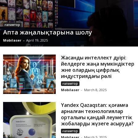
ғаламтор
Апта жаңалықтарына шолу
Mobilaser
-
April 19, 2025
Жасанды интеллект дәуірі:
әйелдерге жаңа мүмкіндіктер
және олардың цифрлық
индустриядағы рөлі
ғаламтор
Mobilaser
-
March 8, 2025
Yandex Qazaqstan: қоғамға
арналған технологиялар
орталығы қандай әлеуметтік
жобаларды жүзеге асыруда?
ғаламтор
Mobilaser
-
March 5, 2025