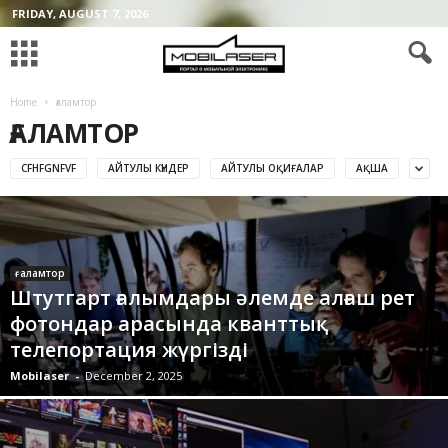
FRIDAY, AUGUST 7, 2026
Home
ғаламтор
ҒАЛАМТОР
CFHFGNFVF
АЙТУЛЫ КҮНДЕР
АЙТУЛЫ ОҚИҒАЛАР
АҚША
ғаламтор
Штутгарт ғалымдары әлемде алғаш рет
фотондар арасында кванттық
телепортация жүргізді
Mobilaser
-
December 2, 2025