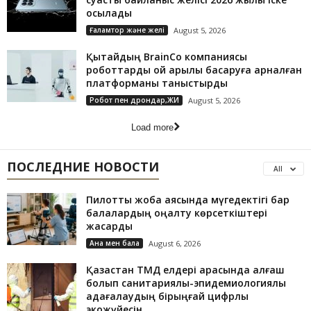
қосылады
Ғаламтор және желі
August 5, 2026
Қытайдың BrainCo компаниясы
роботтарды ой арқылы басқаруға арналған
платформаны таныстырды
Робот пен дрондар,ЖИ
August 5, 2026
Load more
ПОСЛЕДНИЕ НОВОСТИ
All
Пилоттық жоба аясында мүгедектігі бар
балалардың оңалту көрсеткіштері
жақсарды
Ана мен бала
August 6, 2026
Қазақстан ТМД елдері арасында алғаш
болып санитариялық-эпидемиологиялық
қадағалаудың бірыңғай цифрлық
экожүйесін...