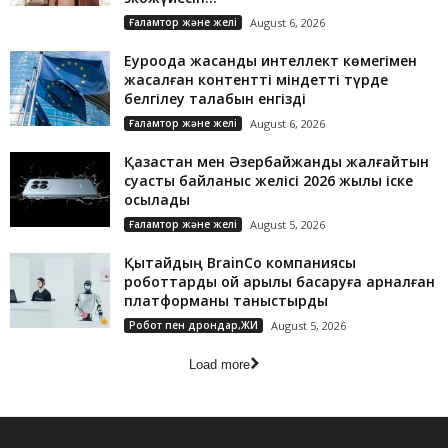
Ғаламтор және желі
August 6, 2026
Еуроодақ жасанды интеллект көмегімен
жасалған контентті міндетті түрде
белгілеу талабын енгізді
Ғаламтор және желі
August 6, 2026
Қазақстан мен Әзербайжанды жалғайтын
суасты байланыс желісі 2026 жылы іске
қосылады
Ғаламтор және желі
August 5, 2026
Қытайдың BrainCo компаниясы
роботтарды ой арқылы басқаруға арналған
платформаны таныстырды
Робот пен дрондар,ЖИ
August 5, 2026
Load more