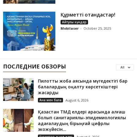
Құрметті отандастар!
Айтулы күндер
Mobilaser
-
October 25, 2025
ПОСЛЕДНИЕ ОБЗОРЫ
All
Пилоттық жоба аясында мүгедектігі бар
балалардың оңалту көрсеткіштері
жақсарды
Ана мен бала
August 6, 2026
Қазақстан ТМД елдері арасында алғаш
болып санитариялық-эпидемиологиялық
қадағалаудың бірыңғай цифрлық
экожүйесін...
Ғаламтор және желі
August 6, 2026