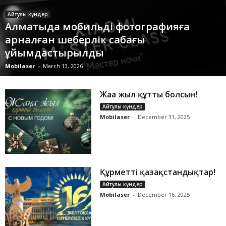
Айтулы күндер
Алматыда мобильді фотографияға
арналған шеберлік сабағы
ұйымдастырылды
Mobilaser
-
March 13, 2026
Жаңа жыл құтты болсын!
Айтулы күндер
Mobilaser
-
December 31, 2025
Құрметті қазақстандықтар!
Айтулы күндер
Mobilaser
-
December 16, 2025