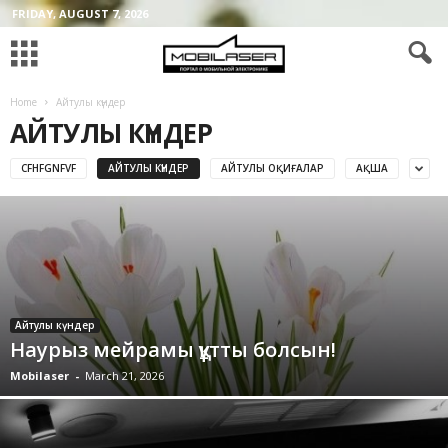
FRIDAY, AUGUST 7, 2026
Home
Айтулы күндер
АЙТУЛЫ КҮНДЕР
CFHFGNFVF
АЙТУЛЫ КҮНДЕР
АЙТУЛЫ ОҚИҒАЛАР
АҚША
Айтулы күндер
Наурыз мейрамы құтты болсын!
Mobilaser
-
March 21, 2026