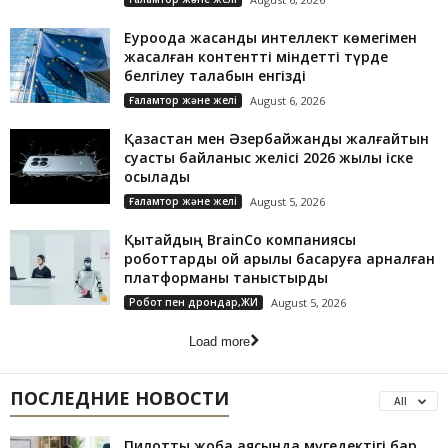
Еуроодақ жасанды интеллект көмегімен
жасалған контентті міндетті түрде
белгілеу талабын енгізді
Ғаламтор және желі
August 6, 2026
Қазақстан мен Әзербайжанды жалғайтын
суасты байланыс желісі 2026 жылы іске
қосылады
Ғаламтор және желі
August 5, 2026
Қытайдың BrainCo компаниясы
роботтарды ой арқылы басқаруға арналған
платформаны таныстырды
Робот пен дрондар,ЖИ
August 5, 2026
Load more
ПОСЛЕДНИЕ НОВОСТИ
All
Пилоттық жоба аясында мүгедектігі бар