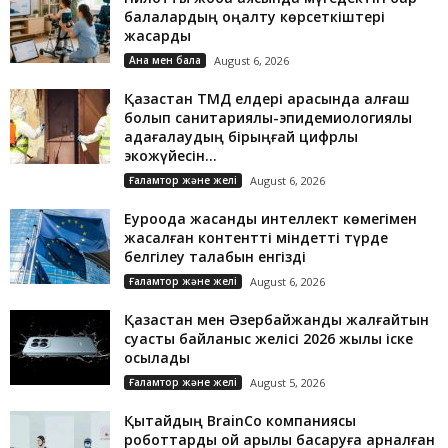
балалардың оңалту көрсеткіштері
жақсарды
Ана мен бала
August 6, 2026
Қазақстан ТМД елдері арасында алғаш
болып санитариялық-эпидемиологиялық
қадағалаудың бірыңғай цифрлық
экожүйесін...
Ғаламтор және желі
August 6, 2026
Еуроодақ жасанды интеллект көмегімен
жасалған контентті міндетті түрде
белгілеу талабын енгізді
Ғаламтор және желі
August 6, 2026
Қазақстан мен Әзербайжанды жалғайтын
суасты байланыс желісі 2026 жылы іске
қосылады
Ғаламтор және желі
August 5, 2026
Қытайдың BrainCo компаниясы
роботтарды ой арқылы басқаруға арналған