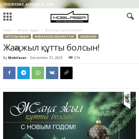
THURSDAY, AUGUST 6, 2026
Home
Айтулы күндер
Жаңа жыл құтты болсын!
АЙТУЛЫ КҮНДЕР
ЖӘНЕ БАСҚА АҚПАРАТТАР
ОҚИҒАЛАР
Жаңа жыл құтты болсын!
By
Mobilaser
-
December 31, 2025
374