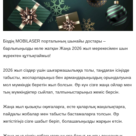
Біздің MOBILASER порталының шынайы достары –
барлығыңызды келе жатқан Жаңа 2026 жыл мерекесімен шын
жүректен құттықтаймыз!
2026 жыл сіздер үшін шығармашылыққа толы, таңдаған ісіңізде
табысты, жоспарларыңыз бен армандарыңыздың орындалуына
мол мүмкіндік беретін жыл болсын. Әр күн сізге жаңа ойлар мен
тың мүмкіндіктер сыйлап, талпыныстарыңыз жеміс берсін.
Жаңа жыл қызықты оқиғаларға, есте қаларлық жаңалықтарға,
пайдалы жобалар мен табысты бастамаларға толсын. Әр
жетістігіңіз сізге шабыт беріп, болашағыңызды жарқын етсін.
Жаңа жыл сіздің отбасыларыңызға бақыт, мықты денсаулық,