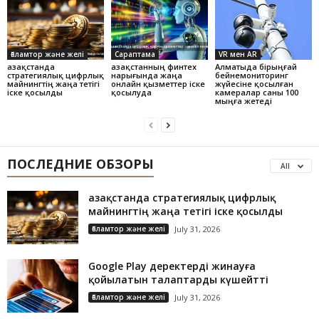
Ғаламтор және желі
Сараптама
VR мен AR
Қазақстанда
Қазақстанның финтех
Алматыда бірыңғай
стратегиялық цифрлық
нарығында жаңа
бейнемониторинг
майнингтің жаңа тетігі
онлайн қызметтер іске
жүйесіне қосылған
іске қосылды
қосылуда
камералар саны 100
мыңға жетеді
ПОСЛЕДНИЕ ОБЗОРЫ
All
Қазақстанда стратегиялық цифрлық
майнингтің жаңа тетігі іске қосылды
Ғаламтор және желі
July 31, 2026
Google Play деректерді жинауға
қойылатын талаптарды күшейтті
Ғаламтор және желі
July 31, 2026