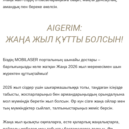
амандық пен береке әкелсін.
AIGERIM:
ЖАҢА ЖЫЛ ҚҰТТЫ БОЛСЫН!
Біздің MOBILASER порталының шынайы достары –
барлығыңызды келе жатқан Жаңа 2026 жыл мерекесімен шын
жүректен құттықтаймыз!
2026 жыл сіздер үшін шығармашылыққа толы, таңдаған ісіңізде
табысты, жоспарларыңыз бен армандарыңыздың орындалуына
мол мүмкіндік беретін жыл болсын. Әр күн сізге жаңа ойлар мен
тың мүмкіндіктер сыйлап, талпыныстарыңыз жеміс берсін.
Жаңа жыл қызықты оқиғаларға, есте қаларлық жаңалықтарға,
пайдалы жобалар мен табысты бастамаларға толсын. Әр