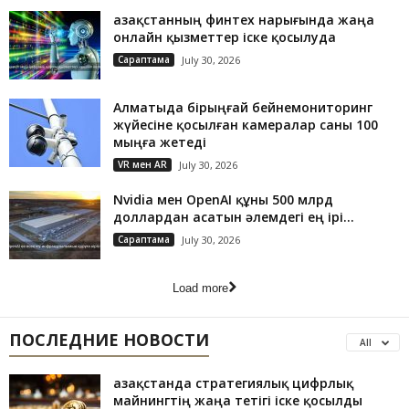
Қазақстанның финтех нарығында жаңа
онлайн қызметтер іске қосылуда
Сараптама
July 30, 2026
Алматыда бірыңғай бейнемониторинг
жүйесіне қосылған камералар саны 100
мыңға жетеді
VR мен AR
July 30, 2026
Nvidia мен OpenAI құны 500 млрд
доллардан асатын әлемдегі ең ірі...
Сараптама
July 30, 2026
Load more
ПОСЛЕДНИЕ НОВОСТИ
All
Қазақстанда стратегиялық цифрлық
майнингтің жаңа тетігі іске қосылды