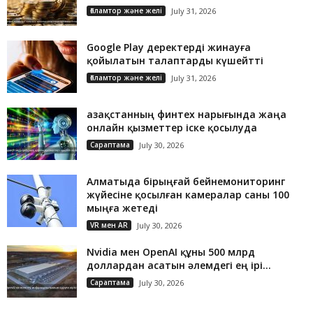
Ғаламтор және желі
July 31, 2026
Google Play деректерді жинауға
қойылатын талаптарды күшейтті
Ғаламтор және желі
July 31, 2026
Қазақстанның финтех нарығында жаңа
онлайн қызметтер іске қосылуда
Сараптама
July 30, 2026
Алматыда бірыңғай бейнемониторинг
жүйесіне қосылған камералар саны 100
мыңға жетеді
VR мен AR
July 30, 2026
Nvidia мен OpenAI құны 500 млрд
доллардан асатын әлемдегі ең ірі...
Сараптама
July 30, 2026