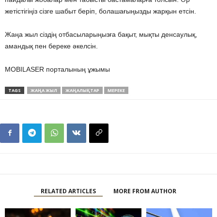
жетістігіңіз сізге шабыт беріп, болашағыңызды жарқын етсін.
Жаңа жыл сіздің отбасыларыңызға бақыт, мықты денсаулық,
амандық пен береке әкелсін.
MOBILASER порталының ұжымы
TAGS
ЖАҢА ЖЫЛ
ЖАҢАЛЫҚТАР
МЕРЕКЕ
RELATED ARTICLES
MORE FROM AUTHOR