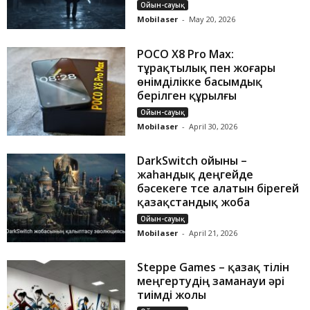
Ойын-сауық
Mobilaser
-
May 20, 2026
POCO X8 Pro Max:
тұрақтылық пен жоғары
өнімділікке басымдық
берілген құрылғы
Ойын-сауық
Mobilaser
-
April 30, 2026
DarkSwitch ойыны –
жаһандық деңгейде
бәсекеге түсе алатын бірегей
қазақстандық жоба
Ойын-сауық
Mobilaser
-
April 21, 2026
Steppe Games – қазақ тілін
меңгертудің заманауи әрі
тиімді жолы