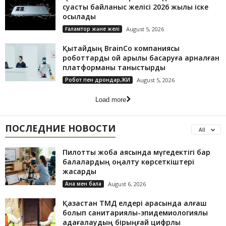
суасты байланыс желісі 2026 жылы іске
қосылады
Ғаламтор және желі
August 5, 2026
Қытайдың BrainCo компаниясы
роботтарды ой арқылы басқаруға арналған
платформаны таныстырды
Робот пен дрондар,ЖИ
August 5, 2026
Load more
ПОСЛЕДНИЕ НОВОСТИ
All
Пилоттық жоба аясында мүгедектігі бар
балалардың оңалту көрсеткіштері
жақсарды
Ана мен бала
August 6, 2026
Қазақстан ТМД елдері арасында алғаш
болып санитариялық-эпидемиологиялық
қадағалаудың бірыңғай цифрлық