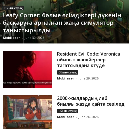
Ойын-сауық
Leafy Corner: бөлме өсімдіктері дүкенін
басқаруға арналған жаңа симулятор
таныстырылды
Mobilaser
-
June 30, 2026
Resident Evil Code: Veronica
ойынын жанкүйерлер
тағатсыздана күтуде
Ойын-сауық
Mobilaser
-
June 29, 2026
2000-жылдардың лебі
биылғы жазда қайта сезіледі
Ойын-сауық
Mobilaser
-
June 26, 2026