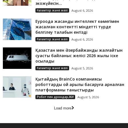
экожүйесін...
Ғаламтор және желі
August 6, 2026
Еуроодақ жасанды интеллект көмегімен
жасалған контентті міндетті түрде
белгілеу талабын енгізді
Ғаламтор және желі
August 6, 2026
Қазақстан мен Әзербайжанды жалғайтын
суасты байланыс желісі 2026 жылы іске
қосылады
Ғаламтор және желі
August 5, 2026
Қытайдың BrainCo компаниясы
роботтарды ой арқылы басқаруға арналған
платформаны таныстырды
Робот пен дрондар,ЖИ
August 5, 2026
Load more