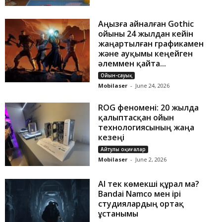
Аңызға айналған Gothic
ойыны 24 жылдан кейін
жаңартылған графикамен
және ауқымы кеңейген
әлеммен қайта...
Ойын-сауық
Mobilaser
-
June 24, 2026
ROG феномені: 20 жылда
қалыптасқан ойын
технологиясының жаңа
кезеңі
Айтулы оқиғалар
Mobilaser
-
June 2, 2026
AI тек көмекші құрал ма?
Bandai Namco мен ірі
студиялардың ортақ
ұстанымы