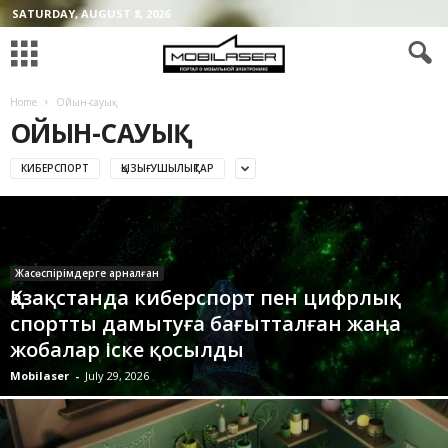
SATURDAY, AUGUST 8, 2026
Home
Ойын-сауық
ОЙЫН-САУЫҚ
КИБЕРСПОРТ
ҚЫЗЫҒУШЫЛЫҚТАР
Жасөспірімдерге арналған
Қазақстанда киберспорт пен цифрлық
спортты дамытуға бағытталған жаңа
жобалар іске қосылды
Mobilaser
-
July 29, 2026