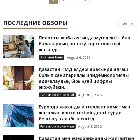
ПОСЛЕДНИЕ ОБЗОРЫ
All
Пилоттық жоба аясында мүгедектігі бар
балалардың оңалту көрсеткіштері
жақсарды
Ана мен бала
August 6, 2026
Қазақстан ТМД елдері арасында алғаш
болып санитариялық-эпидемиологиялық
қадағалаудың бірыңғай цифрлық
экожүйесін...
Ғаламтор және желі
August 6, 2026
Еуроодақ жасанды интеллект көмегімен
жасалған контентті міндетті түрде
белгілеу талабын енгізді
Ғаламтор және желі
August 6, 2026
Қазақстан мен Әзербайжанды жалғайтын