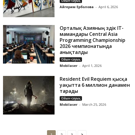
Ойын-сауық
Айгерим Ерболова
-
April 6, 2026
Орталық Азияның үздік IT-
мамандары Central Asia
Programming Championship
2026 чемпионатында
анықталды
Ойын-сауық
Mobilaser
-
April 1, 2026
Resident Evil Requiem қысқа
уақытта 6 миллион данамен
тарады
Ойын-сауық
Mobilaser
-
March 25, 2026
1
2
3