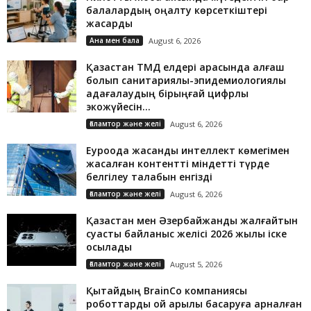
балалардың оңалту көрсеткіштері
жақсарды
Ана мен бала
August 6, 2026
Қазақстан ТМД елдері арасында алғаш
болып санитариялық-эпидемиологиялық
қадағалаудың бірыңғай цифрлық
экожүйесін...
Ғаламтор және желі
August 6, 2026
Еуроодақ жасанды интеллект көмегімен
жасалған контентті міндетті түрде
белгілеу талабын енгізді
Ғаламтор және желі
August 6, 2026
Қазақстан мен Әзербайжанды жалғайтын
суасты байланыс желісі 2026 жылы іске
қосылады
Ғаламтор және желі
August 5, 2026
Қытайдың BrainCo компаниясы
роботтарды ой арқылы басқаруға арналған