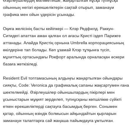
Әзірлеушілердің мәліметінше, жаңартылған нұсқа түпнұсқа
ойынның негізгі ерекшеліктерін сақтай отырып, заманауи
графика мен ойын үдерісін ұсынады.
Оқиға желісінің басты кейіпкері — Клэр Редфилд. Раккун-
Ситидегі апаттан аман қалған ол ағасы Кристі іздеп Парижге
аттанады. Алайда Кристің орнына Umbrella корпорациясының
өкілдеріне тап болады. Көп ұзамай Клэр тұтқынға түсіп,
мұхиттың ортасындағы Рокфорт аралында орналасқан әскери
базаға жеткізіледі.
Resident Evil топтамасының алдыңғы жаңартылған ойындары
сияқты, Code: Veronica да графикалық сапаны жақсартумен ғана
шектелмейді. Әзірлеушілер ойыншылардың пікірлері мен
ұсыныстарын мұқият зерделеп, түпнұсқаны көпшілікке сүйікті
еткен ерекшеліктерді сақтауға басымдық берген. Сонымен
қатар, ойынның өзіндік болмысын айқындайтын қырларын
заманауи талаптарға сай жаңаша пайымдауға ұмтылған.