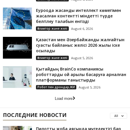
Еуроодақ жасанды интеллект көмегімен
жасалған контентті міндетті түрде
белгілеу талабын енгізді
Ғаламтор және желі
August 6, 2026
Қазақстан мен Әзербайжанды жалғайтын
суасты байланыс желісі 2026 жылы іске
қосылады
Ғаламтор және желі
August 5, 2026
Қытайдың BrainCo компаниясы
роботтарды ой арқылы басқаруға арналған
платформаны таныстырды
Робот пен дрондар,ЖИ
August 5, 2026
Load more
ПОСЛЕДНИЕ НОВОСТИ
All
Пилоттық жоба аясында мүгедектігі бар