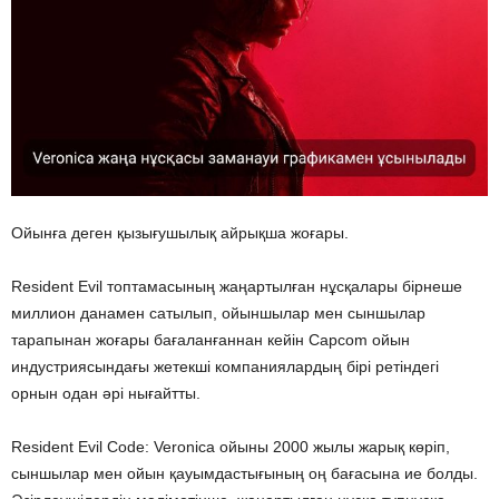
Ойынға деген қызығушылық айрықша жоғары.
Resident Evil топтамасының жаңартылған нұсқалары бірнеше
миллион данамен сатылып, ойыншылар мен сыншылар
тарапынан жоғары бағаланғаннан кейін Capcom ойын
индустриясындағы жетекші компаниялардың бірі ретіндегі
орнын одан әрі нығайтты.
Resident Evil Code: Veronica ойыны 2000 жылы жарық көріп,
сыншылар мен ойын қауымдастығының оң бағасына ие болды.