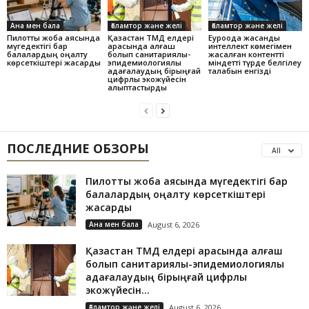
Ана мен бала
Ғаламтор және желі
Ғаламтор және желі
Пилоттық жоба аясында
Қазақстан ТМД елдері
Еуроодақ жасанды
мүгедектігі бар
арасында алғаш
интеллект көмегімен
балалардың оңалту
болып санитариялық-
жасалған контентті
көрсеткіштері жақсарды
эпидемиологиялық
міндетті түрде белгілеу
қадағалаудың бірыңғай
талабын енгізді
цифрлық экожүйесін
қалыптастырды
ПОСЛЕДНИЕ ОБЗОРЫ
All
Пилоттық жоба аясында мүгедектігі бар
балалардың оңалту көрсеткіштері
жақсарды
Ана мен бала
August 6, 2026
Қазақстан ТМД елдері арасында алғаш
болып санитариялық-эпидемиологиялық
қадағалаудың бірыңғай цифрлық
экожүйесін...
Ғаламтор және желі
August 6, 2026