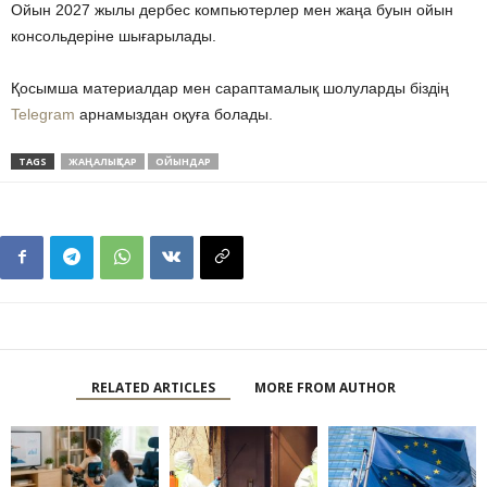
Ойын 2027 жылы дербес компьютерлер мен жаңа буын ойын
консольдеріне шығарылады.
Қосымша материалдар мен сараптамалық шолуларды біздің
Telegram
арнамыздан оқуға болады.
TAGS
ЖАҢАЛЫҚТАР
ОЙЫНДАР
RELATED ARTICLES
MORE FROM AUTHOR