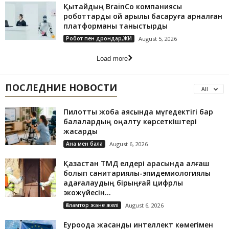
Қытайдың BrainCo компаниясы
роботтарды ой арқылы басқаруға арналған
платформаны таныстырды
Робот пен дрондар,ЖИ
August 5, 2026
Load more
ПОСЛЕДНИЕ НОВОСТИ
All
Пилоттық жоба аясында мүгедектігі бар
балалардың оңалту көрсеткіштері
жақсарды
Ана мен бала
August 6, 2026
Қазақстан ТМД елдері арасында алғаш
болып санитариялық-эпидемиологиялық
қадағалаудың бірыңғай цифрлық
экожүйесін...
Ғаламтор және желі
August 6, 2026
Еуроодақ жасанды интеллект көмегімен