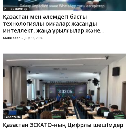
Инновациялар
Қазақстан мен әлемдегі басты
технологиялық оқиғалар: жасанды
интеллект, жаңа құрылғылар және...
Mobilaser
-
July 13, 2026
Сараптама
Қазақстан ЭСКАТО-ның Цифрлық шешімдер