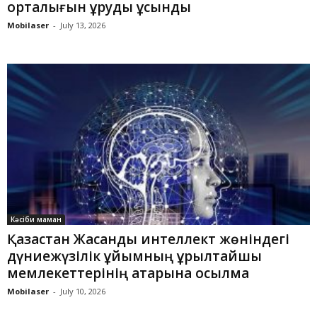
орталығын құруды ұсынды
Mobilaser
-
July 13, 2026
Кәсіби маман
Қазақстан Жасанды интеллект жөніндегі
дүниежүзілік ұйымның құрылтайшы
мемлекеттерінің қатарына қосылмақ
Mobilaser
-
July 10, 2026