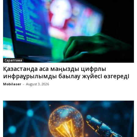
Сараптама
Қазақстанда аса маңызды цифрлық
инфрақұрылымды бақылау жүйесі өзгереді
Mobilaser
-
August 3, 2026