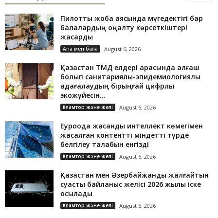
Пилоттық жоба аясында мүгедектігі бар
балалардың оңалту көрсеткіштері
жақсарды
Ана мен бала
August 6, 2026
Қазақстан ТМД елдері арасында алғаш
болып санитариялық-эпидемиологиялық
қадағалаудың бірыңғай цифрлық
экожүйесін...
Ғаламтор және желі
August 6, 2026
Еуроодақ жасанды интеллект көмегімен
жасалған контентті міндетті түрде
белгілеу талабын енгізді
Ғаламтор және желі
August 6, 2026
Қазақстан мен Әзербайжанды жалғайтын
суасты байланыс желісі 2026 жылы іске
қосылады
Ғаламтор және желі
August 5, 2026