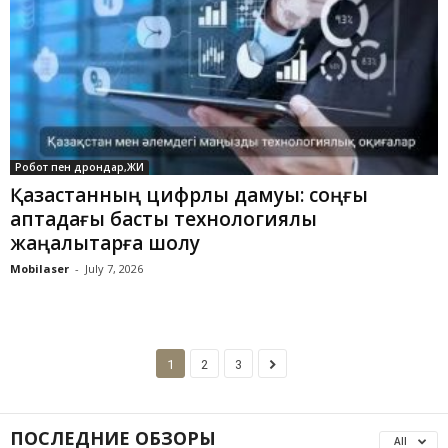
Робот пен дрондар,ЖИ
Қазақстанның цифрлық дамуы: соңғы
аптадағы басты технологиялық
жаңалықтарға шолу
Mobilaser
-
July 7, 2026
1
2
3
ПОСЛЕДНИЕ ОБЗОРЫ
All