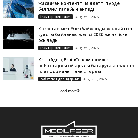
жасалған контентті міндетті түрде
белгілеу талабын енгізді
Ғаламтор және желі
August 6, 2026
Қазақстан мен Әзербайжанды жалғайтын
суасты байланыс желісі 2026 жылы іске
қосылады
Ғаламтор және желі
August 5, 2026
Қытайдың BrainCo компаниясы
роботтарды ой арқылы басқаруға арналған
платформаны таныстырды
Робот пен дрондар,ЖИ
August 5, 2026
Load more