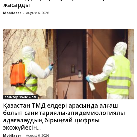
жақсарды
Mobilaser
-
August 6, 2026
Ғаламтор және желі
Қазақстан ТМД елдері арасында алғаш
болып санитариялық-эпидемиологиялық
қадағалаудың бірыңғай цифрлық
экожүйесін...
Mobilaser
-
August 6, 2026