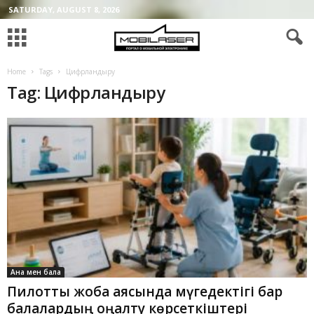
SATURDAY, AUGUST 8, 2026
Home
Tags
Цифрландыру
Tag: Цифрландыру
Ана мен бала
Пилоттық жоба аясында мүгедектігі бар
балалардың оңалту көрсеткіштері