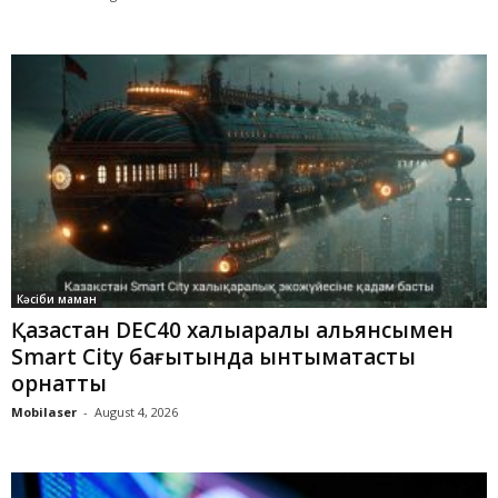
Кәсіби маман
Қазақстан DEC40 халықаралық альянсымен
Smart City бағытында ынтымақтастық
орнатты
Mobilaser
-
August 4, 2026