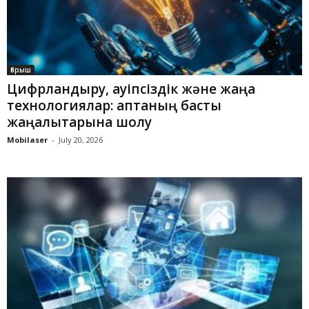
Ғарыш
Цифрландыру, қауіпсіздік және жаңа
технологиялар: аптаның басты
жаңалықтарына шолу
Mobilaser
-
July 20, 2026