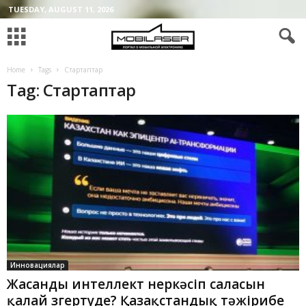
TUESDAY, AUGUST 11, 2026
Home
Tags
Стартаптар
Tag: Стартаптар
Инновациялар
Жасанды интеллект өнеркәсіп саласын
қалай өзгертуде? Қазақстандық тәжірибе