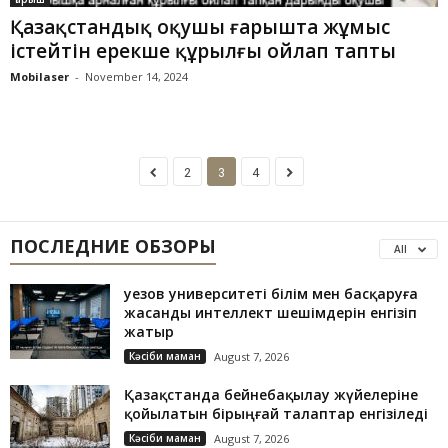
Қазақстандық оқушы ғарышта жұмыс
істейтін ерекше құрылғы ойлап тапты
Mobilaser
-
November 14, 2024
2
3
4
ПОСЛЕДНИЕ ОБЗОРЫ
All
Әуезов университеті білім мен басқаруға
жасанды интеллект шешімдерін енгізіп
жатыр
Кәсіби маман
August 7, 2026
Қазақстанда бейнебақылау жүйелеріне
қойылатын бірыңғай талаптар енгізіледі
Кәсіби маман
August 7, 2026