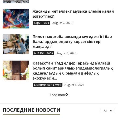
Жасанды интеллект музыка әлемін қалай
өзгертпек?
Сараптама
August 7, 2026
Пилоттық жоба аясында мүгедектігі бар
балалардың оңалту көрсеткіштері
жақсарды
Ана мен бала
August 6, 2026
Қазақстан ТМД елдері арасында алғаш
болып санитариялық-эпидемиологиялық
қадағалаудың бірыңғай цифрлық
экожүйесін...
Ғаламтор және желі
August 6, 2026
Load more
ПОСЛЕДНИЕ НОВОСТИ
All