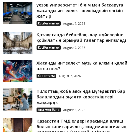
Әуезов университеті білім мен басқаруға
жасанды интеллект шешімдерін енгізіп
жатыр
Кәсіби маман
August 7, 2026
Қазақстанда бейнебақылау жүйелеріне
қойылатын бірыңғай талаптар енгізіледі
Кәсіби маман
August 7, 2026
Жасанды интеллект музыка әлемін қалай
өзгертпек?
Сараптама
August 7, 2026
Пилоттық жоба аясында мүгедектігі бар
балалардың оңалту көрсеткіштері
жақсарды
Ана мен бала
August 6, 2026
Қазақстан ТМД елдері арасында алғаш
болып санитариялық-эпидемиологиялық