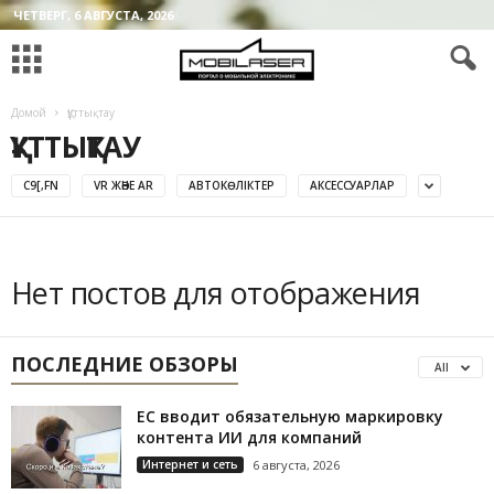
ЧЕТВЕРГ, 6 АВГУСТА, 2026
Домой
Құттықтау
ҚҰТТЫҚТАУ
C9[,FN
VR ЖӘНЕ AR
АВТОКӨЛІКТЕР
АКСЕССУАРЛАР
Нет постов для отображения
ПОСЛЕДНИЕ ОБЗОРЫ
All
ЕС вводит обязательную маркировку
контента ИИ для компаний
Интернет и сеть
6 августа, 2026