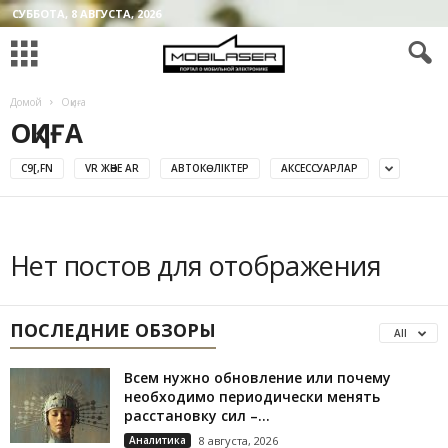
СУББОТА, 8 АВГУСТА, 2026
Домой
Оқиға
ОҚИҒА
C9[,FN
VR ЖӘНЕ AR
АВТОКӨЛІКТЕР
АКСЕССУАРЛАР
Нет постов для отображения
ПОСЛЕДНИЕ ОБЗОРЫ
All
Всем нужно обновление или почему
необходимо периодически менять
расстановку сил –...
Аналитика
8 августа, 2026