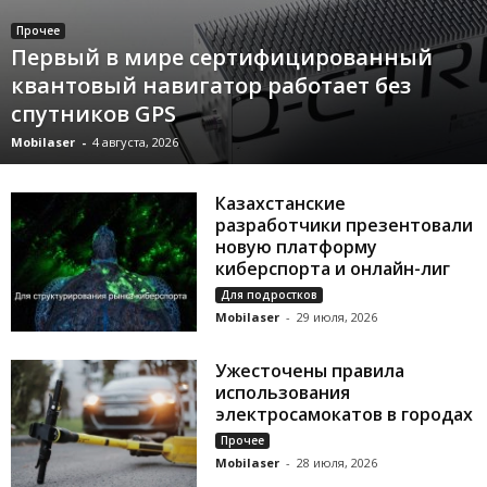
Прочее
Первый в мире сертифицированный
квантовый навигатор работает без
спутников GPS
Mobilaser
-
4 августа, 2026
Казахстанские
разработчики презентовали
новую платформу
киберспорта и онлайн-лиг
Для подростков
Mobilaser
-
29 июля, 2026
Ужесточены правила
использования
электросамокатов в городах
Прочее
Mobilaser
-
28 июля, 2026