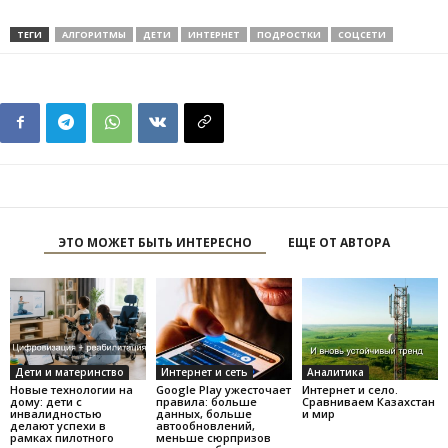
ТЕГИ
АЛГОРИТМЫ
ДЕТИ
ИНТЕРНЕТ
ПОДРОСТКИ
СОЦСЕТИ
ЭТО МОЖЕТ БЫТЬ ИНТЕРЕСНО
ЕЩЕ ОТ АВТОРА
Дети и материнство
Интернет и сеть
Аналитика
Новые технологии на
Google Play ужесточает
Интернет и село.
дому: дети с
правила: больше
Сравниваем Казахстан
инвалидностью
данных, больше
и мир
делают успехи в
автообновлений,
рамках пилотного
меньше сюрпризов