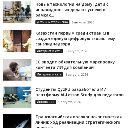
Новые технологии на дому: дети с
инвалидностью делают успехи в
рамках...
Дети и материнство
6 августа, 2026
Казахстан первым среди стран СНГ
создал единую цифровую экосистему
санэпиднадзора
Интернет и сеть
6 августа, 2026
ЕС вводит обязательную маркировку
контента ИИ для компаний
Интернет и сеть
6 августа, 2026
Студенты QyzPU разработали ИИ-
платформу AI-Lesson Study для педагогов
Инновации
5 августа, 2026
Транскаспийская волоконно-оптическая
линия: ход реализации стратегического
проекта