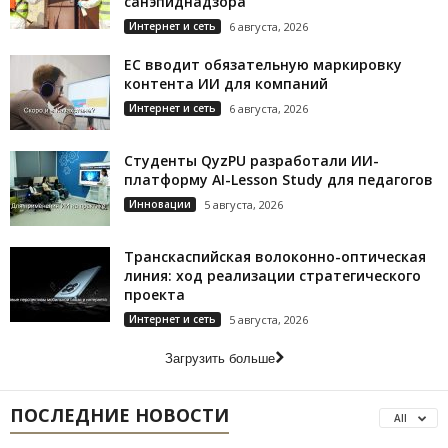
санэпиднадзора
Интернет и сеть
6 августа, 2026
ЕС вводит обязательную маркировку
контента ИИ для компаний
Интернет и сеть
6 августа, 2026
Студенты QyzPU разработали ИИ-
платформу AI-Lesson Study для педагогов
Инновации
5 августа, 2026
Транскаспийская волоконно-оптическая
линия: ход реализации стратегического
проекта
Интернет и сеть
5 августа, 2026
Загрузить больше
ПОСЛЕДНИЕ НОВОСТИ
All