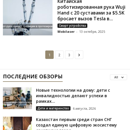
Китайская
роботизированная рука Wuji
Hand с 20 суставами за $5.5K
бросает вызов Tesla в...
Смарт устройства
Mobilaser
-
13 октября, 2025
1
2
3
ПОСЛЕДНИЕ ОБЗОРЫ
All
Новые технологии на дому: дети с
инвалидностью делают успехи в
рамках...
Дети и материнство
6 августа, 2026
Казахстан первым среди стран СНГ
создал единую цифровую экосистему