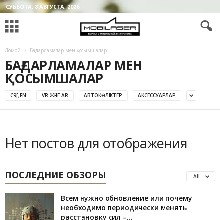
СУББОТА, 8 АВГУСТА, 2026
Домой
Бағдарламалар мен қосымшалар
БАҒДАРЛАМАЛАР МЕН
ҚОСЫМШАЛАР
C9[,FN
VR ЖӘНЕ AR
АВТОКӨЛІКТЕР
АКСЕССУАРЛАР
Нет постов для отображения
ПОСЛЕДНИЕ ОБЗОРЫ
All
Всем нужно обновление или почему
необходимо периодически менять
расстановку сил –...