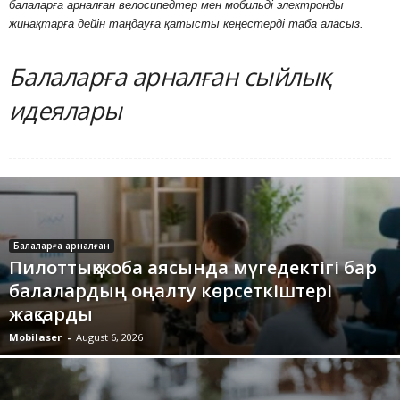
балаларға арналған велосипедтер мен мобильді электронды
жинақтарға дейін таңдауға қатысты кеңестерді таба аласыз.
Балаларға арналған сыйлық
идеялары
Балаларға арналған
Пилоттық жоба аясында мүгедектігі бар
балалардың оңалту көрсеткіштері
жақсарды
Mobilaser
-
August 6, 2026