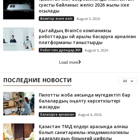
суасты байланыс желісі 2026 жылы іске
қосылады
Ғаламтор және желі
August 5, 2026
Қытайдың BrainCo компаниясы
роботтарды ой арқылы басқаруға арналған
платформаны таныстырды
Робот пен дрондар,ЖИ
August 5, 2026
Load more
ПОСЛЕДНИЕ НОВОСТИ
All
Пилоттық жоба аясында мүгедектігі бар
балалардың оңалту көрсеткіштері
жақсарды
Балаларға арналған
August 6, 2026
Қазақстан ТМД елдері арасында алғаш
болып санитариялық-эпидемиологиялық
қадағалаудың бірыңғай цифрлық