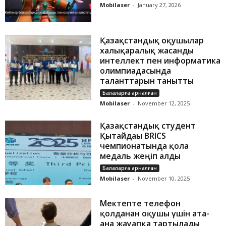
Mobilaser
-
January 27, 2026
Қазақстандық оқушылар
халықаралық жасанды
интеллект пен информатика
олимпиадасында
таланттарын танытты
Балаларға арналған
Mobilaser
-
November 12, 2025
Қазақстандық студент
Қытайдағы BRICS
чемпионатында қола
медаль жеңіп алды
Балаларға арналған
Mobilaser
-
November 10, 2025
Мектепте телефон
қолданған оқушы үшін ата-
ана жауапқа тартылады