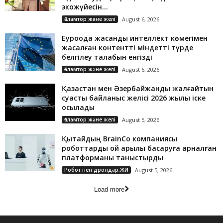
экожүйесін...
Ғаламтор және желі
August 6, 2026
Еуроодақ жасанды интеллект көмегімен
жасалған контентті міндетті түрде
белгілеу талабын енгізді
Ғаламтор және желі
August 6, 2026
Қазақстан мен Әзербайжанды жалғайтын
суасты байланыс желісі 2026 жылы іске
қосылады
Ғаламтор және желі
August 5, 2026
Қытайдың BrainCo компаниясы
роботтарды ой арқылы басқаруға арналған
платформаны таныстырды
Робот пен дрондар,ЖИ
August 5, 2026
Load more