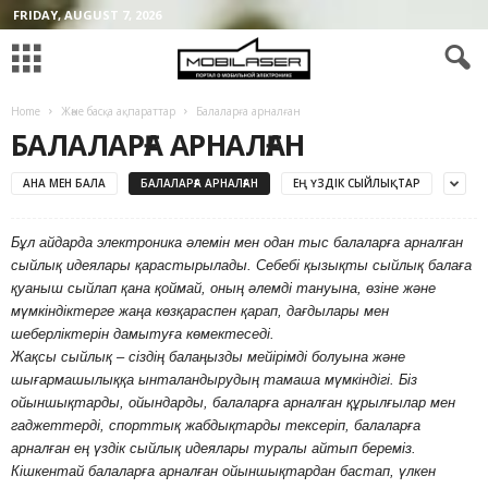
FRIDAY, AUGUST 7, 2026
Home
Және басқа ақпараттар
Балаларға арналған
БАЛАЛАРҒА АРНАЛҒАН
АНА МЕН БАЛА
БАЛАЛАРҒА АРНАЛҒАН
ЕҢ ҮЗДІК СЫЙЛЫҚТАР
Бұл айдарда электроника әлемін мен одан тыс балаларға арналған
сыйлық идеялары қарастырылады. Себебі қызықты сыйлық балаға
қуаныш сыйлап қана қоймай, оның әлемді тануына, өзіне және
мүмкіндіктерге жаңа көзқараспен қарап, дағдылары мен
шеберліктерін дамытуға көмектеседі.
Жақсы сыйлық – сіздің балаңызды мейірімді болуына және
шығармашылыққа ынталандырудың тамаша мүмкіндігі. Біз
ойыншықтарды, ойындарды, балаларға арналған құрылғылар мен
гаджеттерді, спорттық жабдықтарды тексеріп, балаларға
арналған ең үздік сыйлық идеялары туралы айтып береміз.
Кішкентай балаларға арналған ойыншықтардан бастап, үлкен