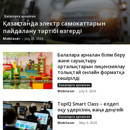
Балаларға арналған
Қазақстанда электр самокаттарын
пайдалану тәртібі өзгерді
Mobilaser
-
July 28, 2026
Балаларға арналған білім беру
және сауықтыру
орталықтарын лицензиялау
толықтай онлайн форматқа
көшірілді
Балаларға арналған
Mobilaser
-
July 9, 2026
TopIQ Smart Class – елдегі
оқу үдерісінің жаңа деңгейі
Балаларға арналған
Mobilaser
-
May 6, 2026