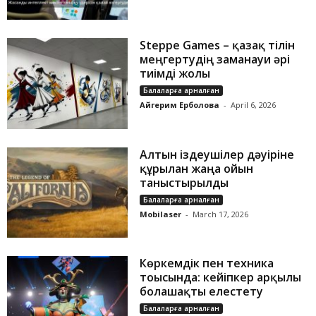
Steppe Games – қазақ тілін
меңгертудің заманауи әрі
тиімді жолы
Балаларға арналған
Айгерим Ерболова
-
April 6, 2026
Алтын іздеушілер дәуіріне
құрылған жаңа ойын
таныстырылды
Балаларға арналған
Mobilaser
-
March 17, 2026
Көркемдік пен техника
тоғысында: кейіпкер арқылы
болашақты елестету
Балаларға арналған