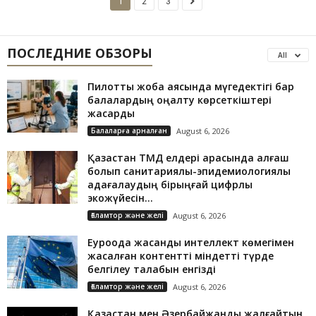
1
2
3
ПОСЛЕДНИЕ ОБЗОРЫ
All
Пилоттық жоба аясында мүгедектігі бар
балалардың оңалту көрсеткіштері
жақсарды
Балаларға арналған
August 6, 2026
Қазақстан ТМД елдері арасында алғаш
болып санитариялық-эпидемиологиялық
қадағалаудың бірыңғай цифрлық
экожүйесін...
Ғаламтор және желі
August 6, 2026
Еуроодақ жасанды интеллект көмегімен
жасалған контентті міндетті түрде
белгілеу талабын енгізді
Ғаламтор және желі
August 6, 2026
Қазақстан мен Әзербайжанды жалғайтын