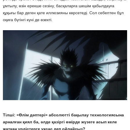
ұмтылу, өзін ерекше сезіну, басқаларға шешім қабылдауға
құқығы бар деген қате иллюзияны көрсетеді. Сол себептен бұл
оқиға бүгінгі күні де өзекті.
Тілші: «Өлім дәптері» абсолютті бақылау технологиясына
арналған қиял ба, әлде қазіргі өмірде жүзеге асып келе
жатқан үрдістерге ұқсас деп ойлайсыз?