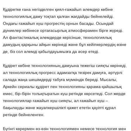
Құдіретке ғана негізделген қиял-ғажайып әлемдер көбіне
технологиялық даму тоқтап қалған жағдайды бейнелейді.
Ондағы ғажайып күш прогрестің орнын басады. Осындай
дүниелер көбінесе ортағасырлық атмосферамен бірге жүреді.
Ал фантастикалық әлемдерде керісінше, технологиялық
дамудың қарқыны айқын көрінеді және бұл кейіпкерлердің өзіне
де, біз сол әлемді қабылдауымызға да әсер етеді.
Құдірет көбіне технологияның дамуына тежегіш сияқты көрінеді,
ал технологиялық прогресс адамзатқа тезірек дамуға, әртүрлі
салада жаңа шешімдерді табуға мүмкіндік береді. Мысалы,
Аркейн сериалы құдірет пен технологияны қарама-қайшылық
емес, бір-бірін толықтыратын күш ретінде көрсетеді. Сол жерде
технологиялар ғажайып күш сияқты, ал ғажайып күш –
бақылауды және жауапкершілікті қажет ететін қауіпті құрал
ретінде бейнеленген.
Бүгінгі көрермен өз-өзін технологиямен немесе технология мен