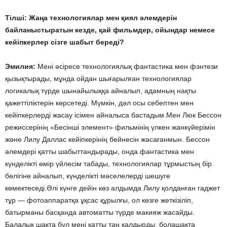
Тілші: Жаңа технологиялар мен қиял әлемдерін
байланыстыратын кезде, қай фильмдер, ойындар немесе
кейіпкерлер сізге шабыт береді?
Эмилия:
Мені әсіресе технологиялық фантастика мен фэнтези
қызықтырады, мұнда ойдан шығарылған технологиялар
логикалық түрде шынайылыққа айналып, адамның нақты
қажеттіліктерін көрсетеді. Мүмкін, дәл осы себептен мен
кейіпкерлерді жасау ісімен айналыса бастадым.Мен Люк Бессон
режиссерінің «Бесінші элемент» фильмінің үлкен жанкүйерімін
және Лилу Даллас кейіпкерінің бейнесін жасағанмын. Бессон
әлемдері қатты шабыттандырады, онда фантастика мен
күнделікті өмір үйлесім табады, технологиялар тұрмыстың бір
бөлігіне айналып, күнделікті мәселелерді шешуге
көмектеседі.Әлі күнге дейін көз алдымда Лилу қолданған гаджет
тұр — фотоаппаратқа ұқсас құрылғы, ол көзге жеткізіліп,
батырманы басқанда автоматты түрде макияж жасайды.
Балалық шақта бұл мені қатты таң қалдырды, болашақта