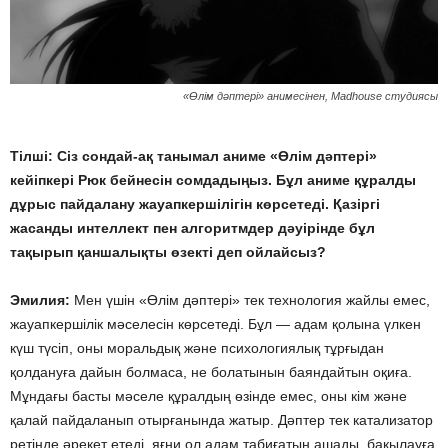
«Өлім дәптері» анимесінен, Madhouse студиясы
Тілші: Сіз сондай-ақ танымал аниме «Өлім дәптері»
кейіпкері Рюк бейнесін сомдадыңыз. Бұл аниме құралды
дұрыс пайдалану жауапкершілігін көрсетеді. Қазіргі
жасанды интеллект пен алгоритмдер дәуірінде бұл
тақырып қаншалықты өзекті деп ойлайсыз?
Эмилия:
Мен үшін «Өлім дәптері» тек технология жайлы емес,
жауапкершілік мәселесін көрсетеді. Бұл — адам қолына үлкен
күш түсіп, оны моральдық және психологиялық тұрғыдан
қолдануға дайын болмаса, не болатынын баяндайтын оқиға.
Мұндағы басты мәселе құралдың өзінде емес, оны кім және
қалай пайдаланып отырғанында жатыр. Дәптер тек катализатор
ретінде әрекет етеді, яғни ол адам табиғатын ашады, бақылауға