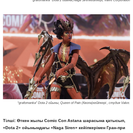
“grafomanka”
Dota 2
ойыны,Naga Sirenкейіпкері, Valve Corporation
“grafomanka” Dota 2 ойыны, Queen of Pain (Квопа)кейіпкері , студия Valve.
Тілші: Өткен жылы Comic Con Astana шарасына қатысып,
«Dota 2» ойынындағы «Naga Siren» кейіпкерімен Гран-при