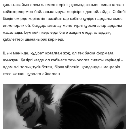
қиял-ғажайып әлем элементтерінің қосындысымен сипатталған
кейіпкерлермен байланыстыруға жеңілірек деп ойлайды. Себебі
біздің өмірде көрінетін ғажайыптар көбіне құдірет арқылы емес,
инженерлік ой, бағдарламалау және түрлі құрылғылар арқылы
жасалады. Бұл кейіпкерлерді бізге жақын етеді, олардың
қабілеттері шынайырақ көрінеді.
Шын мәнінде, құдірет жоғалған жоқ, ол тек басқа формаға
ауысқан. Қазіргі кезде ол көбінесе технология сияқты көрінеді –
адам әлі толық түсінбеген, бірақ үйреніп, қолдануды меңгеріп
келе жатқан құралға айналған.