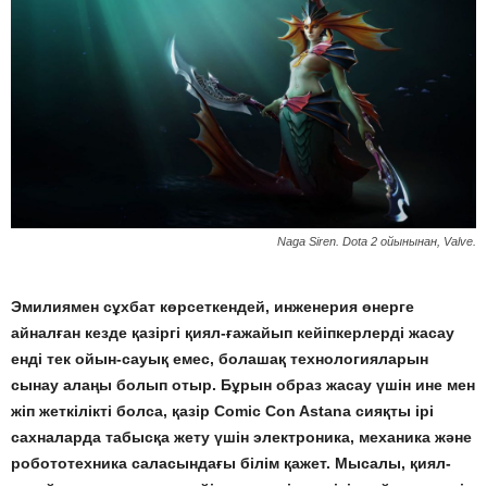
Naga Siren. Dota 2 ойынынан, Valve.
Эмилиямен сұхбат көрсеткендей, инженерия өнерге
айналған кезде қазіргі қиял-ғажайып кейіпкерлерді жасау
енді тек ойын-сауық емес, болашақ технологияларын
сынау алаңы болып отыр. Бұрын образ жасау үшін ине мен
жіп жеткілікті болса, қазір Comic Con Astana сияқты ірі
сахналарда табысқа жету үшін электроника, механика және
робототехника саласындағы білім қажет. Мысалы, қиял-