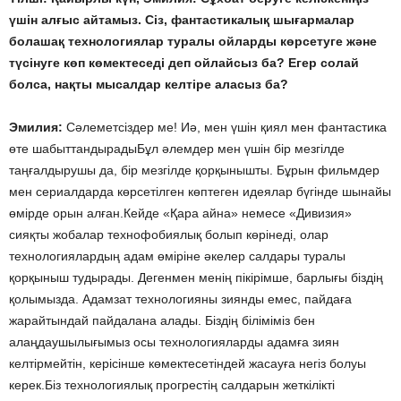
үшін алғыс айтамыз. Сіз, фантастикалық шығармалар
болашақ технологиялар туралы ойларды көрсетуге және
түсінуге көп көмектеседі деп ойлайсыз ба? Егер солай
болса, нақты мысалдар келтіре аласыз ба?
Эмилия:
Сәлеметсіздер ме! Иә, мен үшін қиял мен фантастика
өте шабыттандырадыБұл әлемдер мен үшін бір мезгілде
таңғалдырушы да, бір мезгілде қорқынышты. Бұрын фильмдер
мен сериалдарда көрсетілген көптеген идеялар бүгінде шынайы
өмірде орын алған.Кейде «Қара айна» немесе «Дивизия»
сияқты жобалар технофобиялық болып көрінеді, олар
технологиялардың адам өміріне әкелер салдары туралы
қорқыныш тудырады. Дегенмен менің пікірімше, барлығы біздің
қолымызда. Адамзат технологияны зиянды емес, пайдаға
жарайтындай пайдалана алады. Біздің біліміміз бен
алаңдаушылығымыз осы технологияларды адамға зиян
келтірмейтін, керісінше көмектесетіндей жасауға негіз болуы
керек.Біз технологиялық прогрестің салдарын жеткілікті