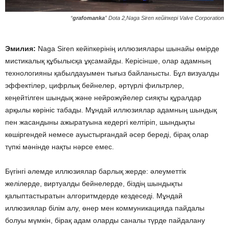
“
grafomanka
” Dota 2,Naga Siren кейіпкері Valve Corporation
Эмилия:
Naga Siren кейіпкерінің иллюзиялары шынайы өмірде
мистикалық құбылысқа ұқсамайды. Керісінше, олар адамның
технологияны қабылдауымен тығыз байланысты. Бұл визуалды
эффектілер, цифрлық бейнелер, әртүрлі фильтрлер,
кеңейтілген шындық және нейрожүйелер сияқты құралдар
арқылы көрініс табады. Мұндай иллюзиялар адамның шындық
пен жасандыны ажыратуына кедергі келтіріп, шындықты
көшіргендей немесе ауыстырғандай әсер береді, бірақ олар
түпкі мәнінде нақты нәрсе емес.
Бүгінгі әлемде иллюзиялар барлық жерде: әлеуметтік
желілерде, виртуалды бейнелерде, біздің шындықты
қалыптастыратын алгоритмдерде кездеседі. Мұндай
иллюзиялар білім алу, өнер мен коммуникацияда пайдалы
болуы мүмкін, бірақ адам оларды саналы түрде пайдалану