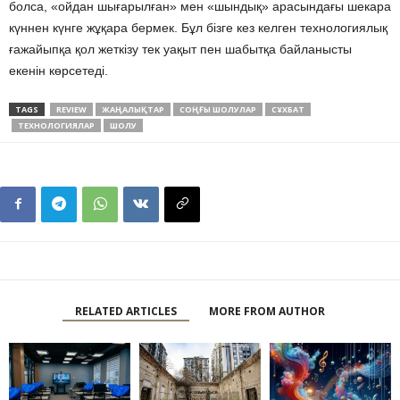
болса, «ойдан шығарылған» мен «шындық» арасындағы шекара
күннен күнге жұқара бермек. Бұл бізге кез келген технологиялық
ғажайыпқа қол жеткізу тек уақыт пен шабытқа байланысты
екенін көрсетеді.
TAGS
REVIEW
ЖАҢАЛЫҚТАР
СОҢҒЫ ШОЛУЛАР
СҰХБАТ
ТЕХНОЛОГИЯЛАР
ШОЛУ
RELATED ARTICLES
MORE FROM AUTHOR