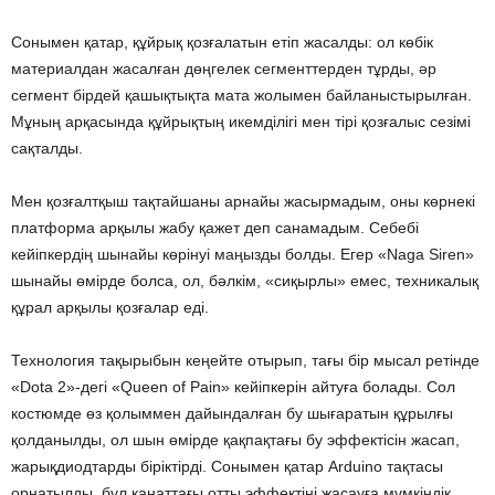
Сонымен қатар, құйрық қозғалатын етіп жасалды: ол көбік
материалдан жасалған дөңгелек сегменттерден тұрды, әр
сегмент бірдей қашықтықта мата жолымен байланыстырылған.
Мұның арқасында құйрықтың икемділігі мен тірі қозғалыс сезімі
сақталды.
Мен қозғалтқыш тақтайшаны арнайы жасырмадым, оны көрнекі
платформа арқылы жабу қажет деп санамадым. Себебі
кейіпкердің шынайы көрінуі маңызды болды. Егер «Naga Siren»
шынайы өмірде болса, ол, бәлкім, «сиқырлы» емес, техникалық
құрал арқылы қозғалар еді.
Технология тақырыбын кеңейте отырып, тағы бір мысал ретінде
«Dota 2»-дегі «Queen of Pain» кейіпкерін айтуға болады. Сол
костюмде өз қолыммен дайындалған бу шығаратын құрылғы
қолданылды, ол шын өмірде қақпақтағы бу эффектісін жасап,
жарықдиодтарды біріктірді. Сонымен қатар Arduino тақтасы
орнатылды, бұл қанаттағы отты эффектіні жасауға мүмкіндік