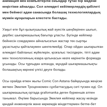
анимация мен компьютерлік ойындар тұтас бір мәдени
кеңістікке айналды. Сол әлемдегі кейіпкерлердің қабілеті
мен бейнесі адам санасында болашақ технологиялардың
мүмкін нұсқаларын елестете бастады.
Уақыт өте бұл қызығушылық жай әуестік шеңберінен шығып,
дербес шығармашылық бағытқа ұласты. Бүгінде кейіпкер
бейнесін сомдаумен айналысатын жастар тек сыртқы
ұқсастықты қайталаумен шектелмейді. Олар ойдан шығарылған
әлемдегі байланыс жүйелерін, қозғалыс тәсілдерін, тіпті адам
мен технологияның өзара қатынасын көзге көрінетін формада
ұсынады. Осы тұрғыдан алғанда, мұндай шығармашылықты
болашақтың көрнекі үлгісі деуге болады.
Осы орайда өткен жылы Comic Con Astana байқауында жеңіске
жеткен Эмилия Троценкомен сұхбаттасудың сәті түскен еді. Ол
шығармашылық ортада grafomanka деген бүркеншік атпен
танымал. Әңгіме барысында Эмилия кейіпкер жасау кезінде
қандай инженерлік және көркемдік міндеттермен бетпе-бет