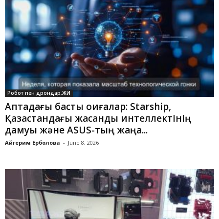
Робот пен дрондар,ЖИ
Аптадағы басты оқиғалар: Starship,
Қазақстандағы жасанды интеллектінің
дамуы және ASUS-тың жаңа...
Айгерим Ерболова
-
June 8, 2026