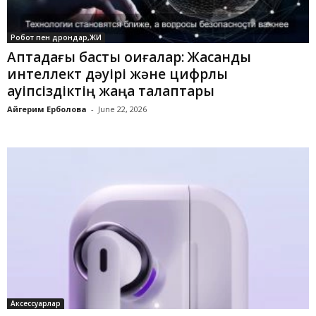
Робот пен дрондар,ЖИ
Аптадағы басты оқиғалар: Жасанды
интеллект дәуірі және цифрлық
қауіпсіздіктің жаңа талаптары
Айгерим Ерболова
-
June 22, 2026
Аксессуарлар