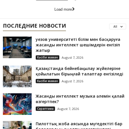
Load more
ПОСЛЕДНИЕ НОВОСТИ
All
Әуезов университеті білім мен басқаруға
жасанды интеллект шешімдерін енгізіп
жатыр
Кәсіби маман
August 7, 2026
Қазақстанда бейнебақылау жүйелеріне
қойылатын бірыңғай талаптар енгізіледі
Кәсіби маман
August 7, 2026
Жасанды интеллект музыка әлемін қалай
өзгертпек?
Сараптама
August 7, 2026
Пилоттық жоба аясында мүгедектігі бар