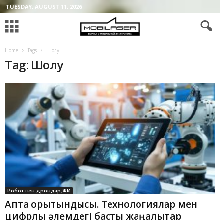
TUESDAY, AUGUST 11, 2026
Home
Tags
Шолу
Tag: Шолу
Робот пен дрондар,ЖИ
Апта қорытындысы. Технологиялар мен
цифрлық әлемдегі басты жаңалықтар