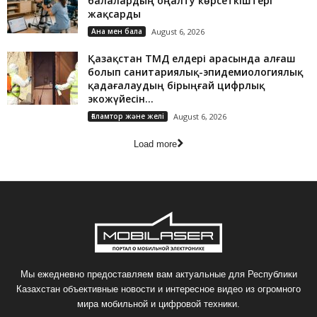
балалардың оңалту көрсеткіштері
жақсарды
Ана мен бала
August 6, 2026
Қазақстан ТМД елдері арасында алғаш
болып санитариялық-эпидемиологиялық
қадағалаудың бірыңғай цифрлық
экожүйесін...
Ғаламтор және желі
August 6, 2026
Load more
Мы ежедневно предоставляем вам актуальные для Республики
Казахстан объективные новости и интересное видео из огромного
мира мобильной и цифровой техники.