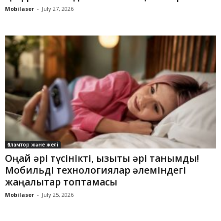
Mobilaser
-
July 27, 2026
Ғаламтор және желі
Оңай әрі түсінікті, қызықты әрі танымды!
Мобильді технологиялар әлеміндегі
жаңалықтар топтамасы
Mobilaser
-
July 25, 2026