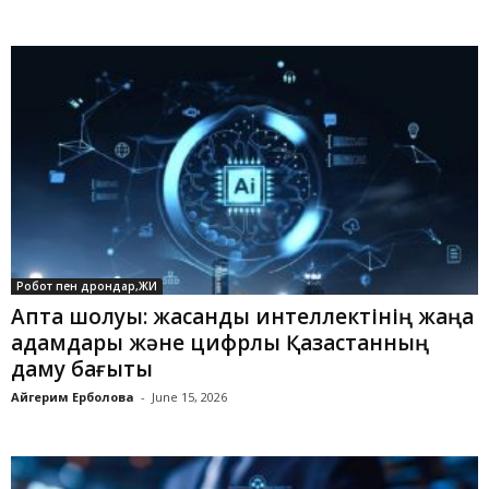
Робот пен дрондар,ЖИ
Апта шолуы: жасанды интеллектінің жаңа
қадамдары және цифрлық Қазақстанның
даму бағыты
Айгерим Ерболова
-
June 15, 2026