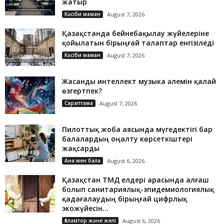
жатыр
Кәсіби маман
August 7, 2026
Қазақстанда бейнебақылау жүйелеріне
қойылатын бірыңғай талаптар енгізіледі
Кәсіби маман
August 7, 2026
Жасанды интеллект музыка әлемін қалай
өзгертпек?
Сараптама
August 7, 2026
Пилоттық жоба аясында мүгедектігі бар
балалардың оңалту көрсеткіштері
жақсарды
Ана мен бала
August 6, 2026
Қазақстан ТМД елдері арасында алғаш
болып санитариялық-эпидемиологиялық
қадағалаудың бірыңғай цифрлық
экожүйесін...
Ғаламтор және желі
August 6, 2026