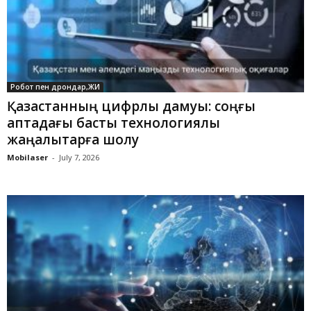
Робот пен дрондар,ЖИ
Қазақстанның цифрлық дамуы: соңғы
аптадағы басты технологиялық
жаңалықтарға шолу
Mobilaser
-
July 7, 2026