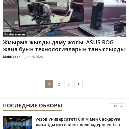
Кәсіби маман
Жиырма жылдық даму жолы: ASUS ROG
жаңа буын технологияларын таныстырды
Mobilaser
-
June 5, 2026
1
2
3
ПОСЛЕДНИЕ ОБЗОРЫ
All
Әуезов университеті білім мен басқаруға
жасанды интеллект шешімдерін енгізіп