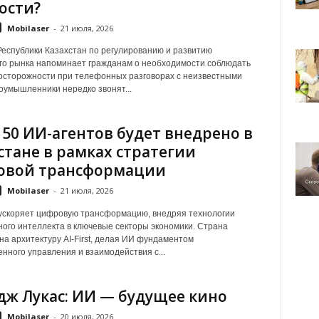
ости?
Mobilaser
-
21 июля, 2026
Республики Казахстан по регулированию и развитию
о рынка напоминает гражданам о необходимости соблюдать
сторожности при телефонных разговорах с неизвестными
оумышленники нередко звонят...
 50 ИИ-агентов будет внедрено в
стане в рамках стратегии
овой трансформации
Mobilaser
-
21 июля, 2026
ускоряет цифровую трансформацию, внедряя технологии
ного интеллекта в ключевые секторы экономики. Страна
на архитектуру AI-First, делая ИИ фундаментом
енного управления и взаимодействия с...
ж Лукас: ИИ — будущее кино
Mobilaser
-
20 июля, 2026