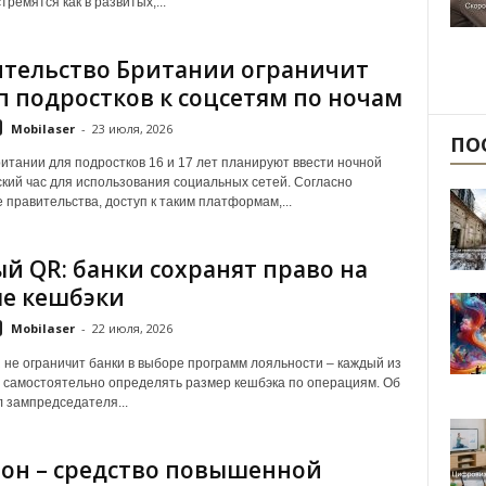
тремятся как в развитых,...
тельство Британии ограничит
п подростков к соцсетям по ночам
Mobilaser
-
23 июля, 2026
ПО
итании для подростков 16 и 17 лет планируют ввести ночной
кий час для использования социальных сетей. Согласно
 правительства, доступ к таким платформам,...
й QR: банки сохранят право на
е кешбэки
Mobilaser
-
22 июля, 2026
не ограничит банки в выборе программ лояльности – каждый из
 самостоятельно определять размер кешбэка по операциям. Об
л зампредседателя...
он – средство повышенной