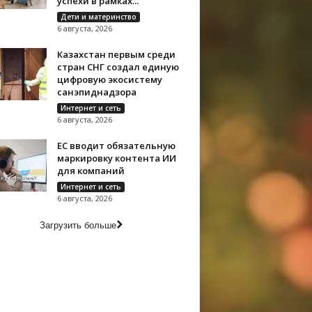
успехи в рамках...
Дети и материнство
6 августа, 2026
Казахстан первым среди
стран СНГ создал единую
цифровую экосистему
санэпиднадзора
Интернет и сеть
6 августа, 2026
ЕС вводит обязательную
маркировку контента ИИ
для компаний
Интернет и сеть
6 августа, 2026
Загрузить больше