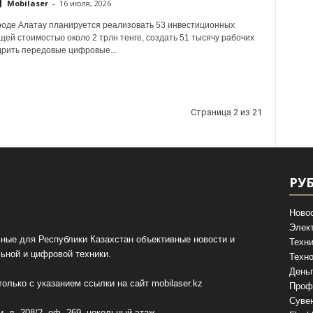
Mobilaser
-
16 июля, 2026
роде Алатау планируется реализовать 53 инвестиционных
щей стоимостью около 2 трлн тенге, создать 51 тысячу рабочих
дрить передовые цифровые...
Страница 2 из 21
РУ
Ново
Элек
ные для Республики Казахстан объективные новости и
Техни
ьной и цифровой техники.
Техно
День
олько с указанием ссылки на сайт
mobilaser.kz
Проф
Суве
, д. 208/2, оф. 269, цокольный этаж.