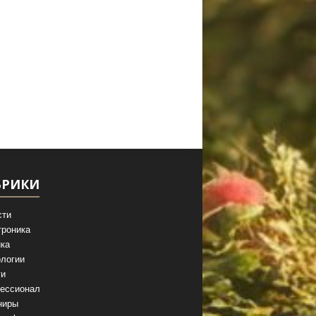
БРИКИ
сти
троника
ка
логии
ги
ессионал
ниры