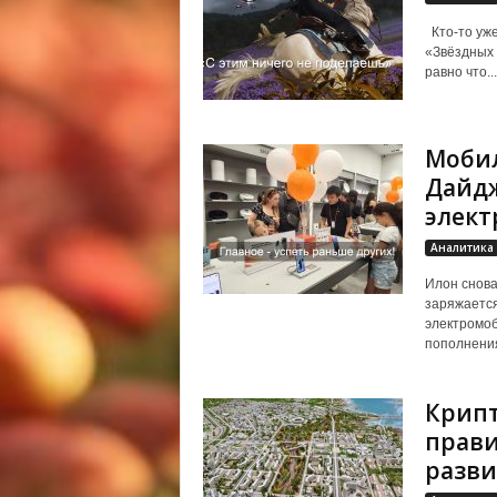
Кто‑то уже
«Звёздных 
равно что...
Мобил
Дайдж
элект
Аналитика
Илон снова
заряжается
электромоб
пополнения
Крипт
прави
разви