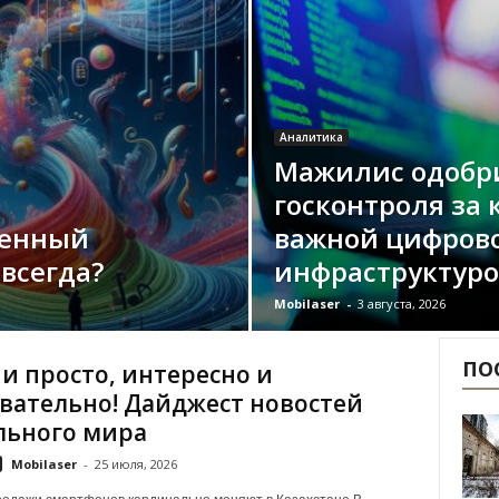
Аналитика
Мажилис одобр
госконтроля за
венный
важной цифров
всегда?
инфраструктуро
Mobilaser
-
3 августа, 2026
ПО
 и просто, интересно и
вательно! Дайджест новостей
льного мира
Mobilaser
-
25 июля, 2026