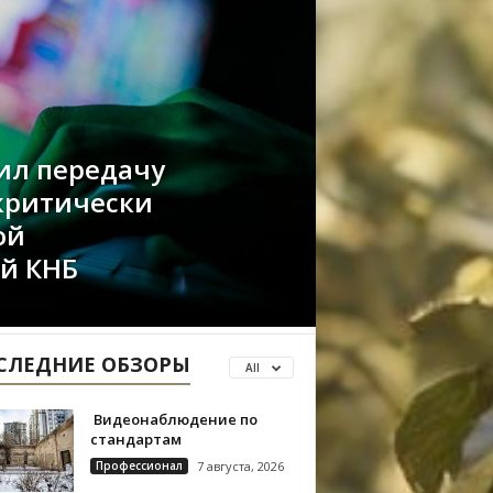
ил передачу
 критически
ой
й КНБ
СЛЕДНИЕ ОБЗОРЫ
All
Видеонаблюдение по
стандартам
Профессионал
7 августа, 2026