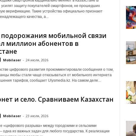
одажи смартфонов кардинально меняют в Казахстане В
 усилят защиту покупателей смартфонов, не прошедших
ую верификацию. Такие устройства официально признают
енадлежащего качества, а...
 подорожания мобильной связи
л миллион абонентов в
стане
Mobilaser
-
24 июля, 2026
стве цифрового развития прокомментировали сообщения о том,
танцы якобы стали чаще отказываться от мобильного интернета
шения тарифов, сообщает Ulysmedia.kz. На самом деле...
нет и село. Сравниваем Казахстан
р
Mobilaser
-
23 июля, 2026
 «цифрового разрыва» между городскими и сельскими
 одна из важных задач для любого государства. К реализации