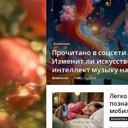
Аналитика
Прочитано в соцсети.
Изменит ли искусст
интеллект музыку на
Mobilaser
-
7 августа, 2026
Легко
позна
моби
Аналитика