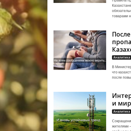
Правила пр
Казахстане
обязательн
товарами н
После
пропа
Казах
Аналитика
В Министер
что казахс
после повы
Интер
и ми
Аналитика
Сокращение
жителями —