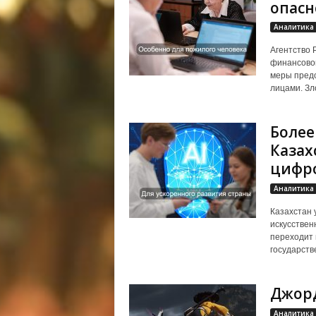
опасн
Аналитика
Агентство 
финансовог
меры предо
лицами. Зл
Более
Казах
цифр
Аналитика
Казахстан 
искусствен
переходит 
государств
Джорд
Аналитика