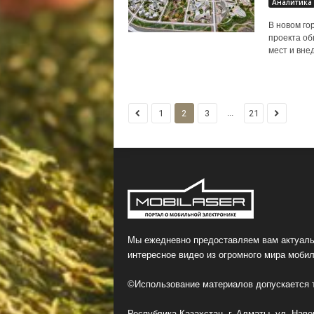
Аналитика
В новом го
проекта об
мест и вне
...
1
2
3
21
Мы ежедневно предоставляем вам актуаль
интересное видео из огромного мира мобил
©Использование материалов допускается т
Республика Казахстан, г. Алматы, ул. Навои