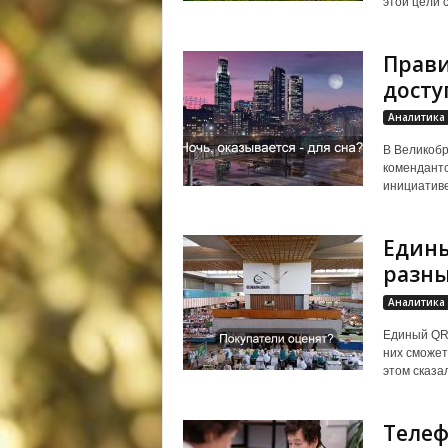
этой цели с
Прави
досту
Аналитика
В Великобр
комендантс
инициативе
Едины
разны
Аналитика
Единый QR 
них сможет
этом сказа
Телеф