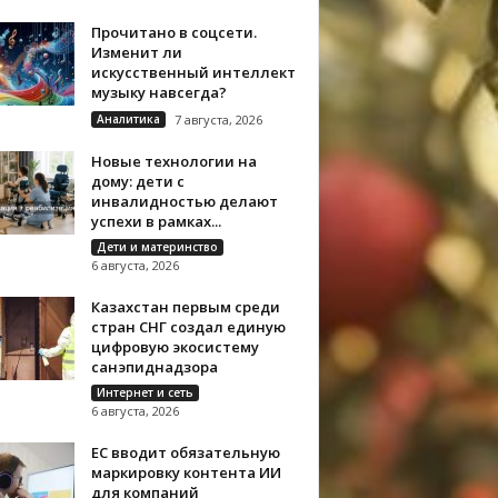
Прочитано в соцсети.
Изменит ли
искусственный интеллект
музыку навсегда?
Аналитика
7 августа, 2026
Новые технологии на
дому: дети с
инвалидностью делают
успехи в рамках...
Дети и материнство
6 августа, 2026
Казахстан первым среди
стран СНГ создал единую
цифровую экосистему
санэпиднадзора
Интернет и сеть
6 августа, 2026
ЕС вводит обязательную
маркировку контента ИИ
для компаний