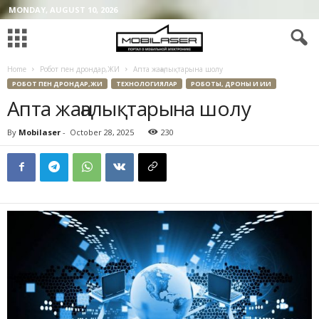
MONDAY, AUGUST 10, 2026
Home
Робот пен дрондар,ЖИ
Апта жаңалықтарына шолу
РОБОТ ПЕН ДРОНДАР,ЖИ
ТЕХНОЛОГИЯЛАР
РОБОТЫ, ДРОНЫ И ИИ
Апта жаңалықтарына шолу
By
Mobilaser
-
October 28, 2025
230