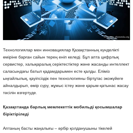
Технологиялар мен инновациялар Қазақстанның күнделікті
өміріне барған сайын терең еніп келеді. Бұл апта цифрлық
сервистер, халықаралық серіктестіктер және жасанды интеллект
саласындағы батыл қадамдарымен есте қалды. Еліміз
ыңғайлылық, қауіпсіздік пен технологияны біртұтас экожүйеге
айналдырып, өмір сүру, жұмыс істеу және қарым-қатынас жасау
тәсілін өзгертуде.
Қазақстанда барлық мемлекеттік мобильді қосымшалар
біріктіріледі
Аптаның басты жаңалығы – әрбір қолданушыны тікелей