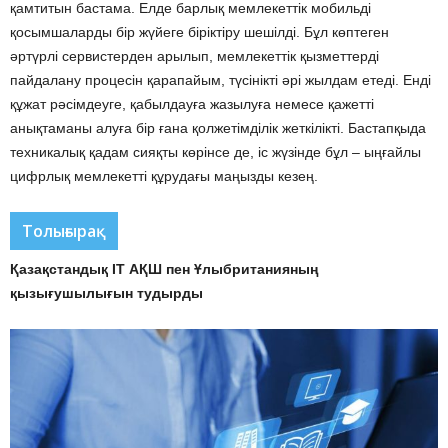
қамтитын бастама. Елде барлық мемлекеттік мобильді
қосымшаларды бір жүйеге біріктіру шешілді. Бұл көптеген
әртүрлі сервистерден арылып, мемлекеттік қызметтерді
пайдалану процесін қарапайым, түсінікті әрі жылдам етеді. Енді
құжат рәсімдеуге, қабылдауға жазылуға немесе қажетті
анықтаманы алуға бір ғана қолжетімділік жеткілікті. Бастапқыда
техникалық қадам сияқты көрінсе де, іс жүзінде бұл – ыңғайлы
цифрлық мемлекетті құрудағы маңызды кезең.
Толығырақ
Қазақстандық IT АҚШ пен Ұлыбританияның
қызығушылығын тудырды