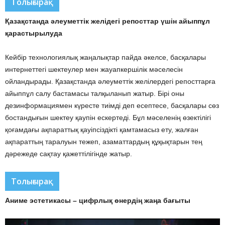
Толығырақ
Қазақстанда әлеуметтік желідегі репосттар үшін айыппұл
қарастырылуда
Кейбір технологиялық жаңалықтар пайда әкелсе, басқалары
интернеттегі шектеулер мен жауапкершілік мәселесін
ойландырады. Қазақстанда әлеуметтік желілердегі репосттарға
айыппұл салу бастамасы талқыланып жатыр. Бірі оны
дезинформациямен күресте тиімді деп есептесе, басқалары сөз
бостандығын шектеу қаупін ескертеді. Бұл мәселенің өзектілігі
қоғамдағы ақпараттық қауіпсіздікті қамтамасыз ету, жалған
ақпараттың таралуын тежеп, азаматтардың құқықтарын тең
дәрежеде сақтау қажеттілігінде жатыр.
Толығырақ
Аниме эстетикасы – цифрлық өнердің жаңа бағыты