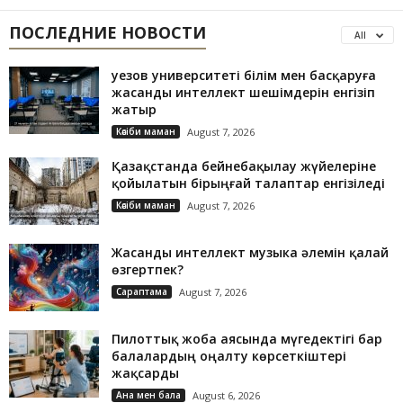
ПОСЛЕДНИЕ НОВОСТИ
All
Әуезов университеті білім мен басқаруға
жасанды интеллект шешімдерін енгізіп
жатыр
Кәсіби маман
August 7, 2026
Қазақстанда бейнебақылау жүйелеріне
қойылатын бірыңғай талаптар енгізіледі
Кәсіби маман
August 7, 2026
Жасанды интеллект музыка әлемін қалай
өзгертпек?
Сараптама
August 7, 2026
Пилоттық жоба аясында мүгедектігі бар
балалардың оңалту көрсеткіштері
жақсарды
Ана мен бала
August 6, 2026