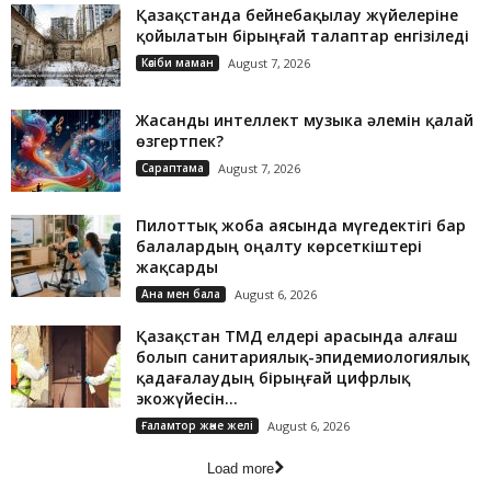
Қазақстанда бейнебақылау жүйелеріне
қойылатын бірыңғай талаптар енгізіледі
Кәсіби маман
August 7, 2026
Жасанды интеллект музыка әлемін қалай
өзгертпек?
Сараптама
August 7, 2026
Пилоттық жоба аясында мүгедектігі бар
балалардың оңалту көрсеткіштері
жақсарды
Ана мен бала
August 6, 2026
Қазақстан ТМД елдері арасында алғаш
болып санитариялық-эпидемиологиялық
қадағалаудың бірыңғай цифрлық
экожүйесін...
Ғаламтор және желі
August 6, 2026
Load more