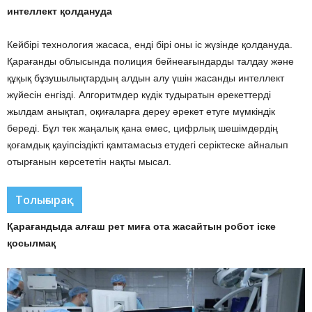
интеллект қолдануда
Кейбірі технология жасаса, енді бірі оны іс жүзінде қолдануда.
Қарағанды облысында полиция бейнеағындарды талдау және
құқық бұзушылықтардың алдын алу үшін жасанды интеллект
жүйесін енгізді. Алгоритмдер күдік тудыратын әрекеттерді
жылдам анықтап, оқиғаларға дереу әрекет етуге мүмкіндік
береді. Бұл тек жаңалық қана емес, цифрлық шешімдердің
қоғамдық қауіпсіздікті қамтамасыз етудегі серіктеске айналып
отырғанын көрсететін нақты мысал.
Толығырақ
Қарағандыда алғаш рет миға ота жасайтын робот іске
қосылмақ