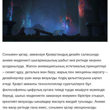
Сонымен қатар, заманауи Қазақстандық дизайн саласында
аниме мәдениеті шығармашылық шабыт көзі ретінде кеңінен
қолданылуда. Жапон анимациясының эстетикалық принциптері
– сюжет құру, детальға мән беру, жарық пен эмоцияны көрсету –
дизайнерлер үшін жаңа визуалды тілдің қалыптасуына ықпал
етеді. Қазіргі заманғы технологиялар суретшілерге бұл
философияны цифрлық ортаға тиімді түрде көшіруге мүмкіндік
береді, шығыс мәдениетін заманауи өнермен біріктіре отырып,
креативті визуалды шешімдер жасауға жағдай туғызады. Аниме
тек жанр ретінде ғана емес, сонымен қатар эмоционалды