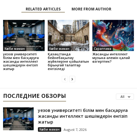
RELATED ARTICLES
MORE FROM AUTHOR
Кәсіби маман
Кәсіби маман
Сараптама
Әуезов университеті
Қазақстанда
Жасанды интеллект
білім мен басқаруға
бейнебақылау
музыка әлемін қалай
жасанды интеллект
жүйелеріне қойылатын
өзгертпек?
шешімдерін енгізіп
бірыңғай талаптар
жатыр
енгізіледі
ПОСЛЕДНИЕ ОБЗОРЫ
All
Әуезов университеті білім мен басқаруға
жасанды интеллект шешімдерін енгізіп
жатыр
Кәсіби маман
August 7, 2026