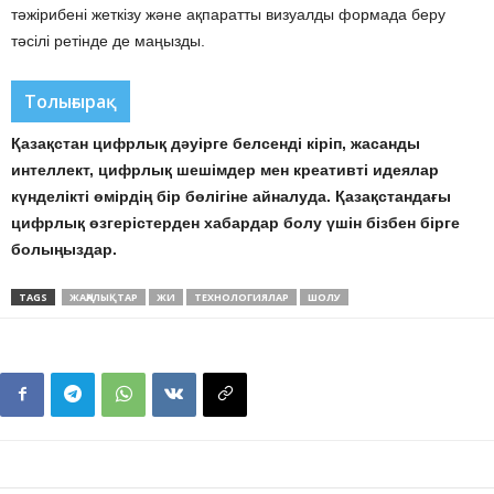
тәжірибені жеткізу және ақпаратты визуалды формада беру
тәсілі ретінде де маңызды.
Толығырақ
Қазақстан цифрлық дәуірге белсенді кіріп, жасанды
интеллект, цифрлық шешімдер мен креативті идеялар
күнделікті өмірдің бір бөлігіне айналуда. Қазақстандағы
цифрлық өзгерістерден хабардар болу үшін бізбен бірге
болыңыздар.
TAGS
ЖАҢАЛЫҚТАР
ЖИ
ТЕХНОЛОГИЯЛАР
ШОЛУ