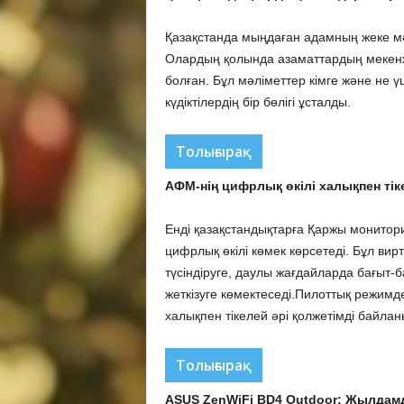
Қазақстанда мыңдаған адамның жеке мә
Олардың қолында азаматтардың мекенж
болған. Бұл мәліметтер кімге және не үші
күдіктілердің бір бөлігі ұсталды.
Толығырақ
АФМ-нің цифрлық өкілі халықпен ті
Енді қазақстандықтарға Қаржы мониторин
цифрлық өкілі көмек көрсетеді. Бұл ви
түсіндіруге, даулы жағдайларда бағыт-
жеткізуге көмектеседі.Пилоттық режимде
халықпен тікелей әрі қолжетімді байла
Толығырақ
ASUS ZenWiFi BD4 Outdoor: Жылдамд