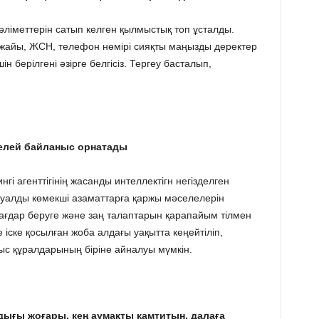
ліметтерін сатып келген қылмыстық топ ұсталды.
айы, ЖСН, телефон нөмірі сияқты маңызды деректер
н берілгені әзірге белгісіз. Тергеу басталып,
келей байланыс орнатады
гі агенттігінің жасанды интеллектігн негізделген
ртуалды көмекші азаматтарға қаржы мәселелерін
бағдар беруге және заң талаптарын қарапайым тілмен
 іске қосылған жоба алдағы уақытта кеңейтіліп,
ныс құралдарының біріне айналуы мүмкін.
ығы жоғары, кең аумақты қамтитын, далаға