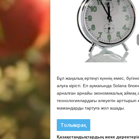
Бұл жаңалық ертеңгі күннің емес, бүгі
алуға кірісті. Ел аумағында Solana бло
арналған арнайы экономикалық аймақ 
технологиялардағы әлеуетін арттырып 
мамандарды тартуға жол ашады.
Толығырақ
Қазақстандықтардың жеке деректері