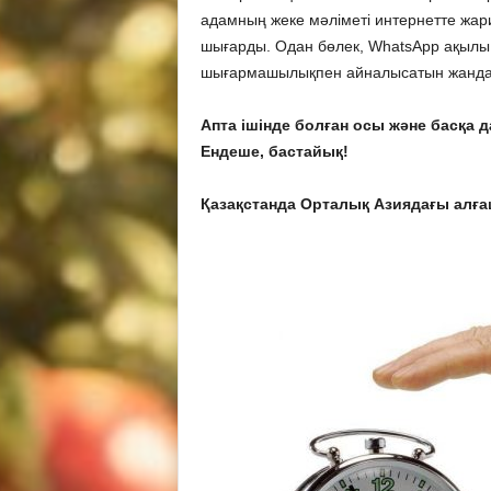
адамның жеке мәліметі интернетте жария
шығарды. Одан бөлек, WhatsApp ақылы қ
шығармашылықпен айналысатын жандарғ
Апта ішінде болған осы және басқа
Ендеше, бастайық!
Қазақстанда Орталық Азиядағы алғ