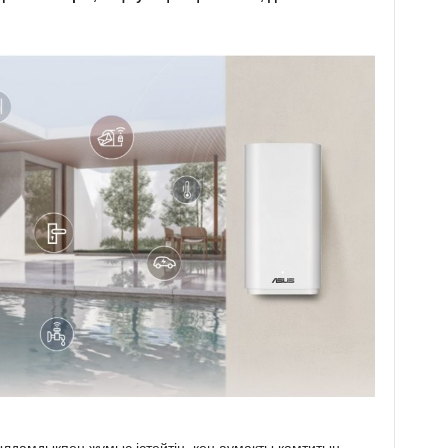
лдамдықпен жұмыс істейтін, кең аумақты қамтитын