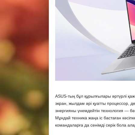
ASUS-тың бұл құрылғылары әртүрлі қаж
экран, жылдам әрі қуатты процессор, де
энергияны үнемдейтін технология — бәр
Мұндай техника жаңа іс бастаған кәсіпк
командаларға да сенімді серік бола ала