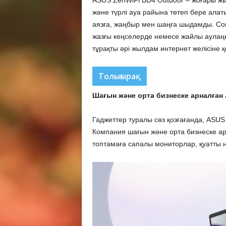
және түрлі ауа райына төтеп бере алат
аязға, жаңбыр мен шаңға шыдамды. Со
жазғы кеңселерде немесе жайлы аулаңы
тұрақты әрі жылдам интернет желісіне қ
Толығырақ
Шағын және орта бизнеске арналға
Гаджеттер туралы сөз қозғағанда, ASUS
Компания шағын және орта бизнеске ар
топтамаға сапалы мониторлар, қуатты н