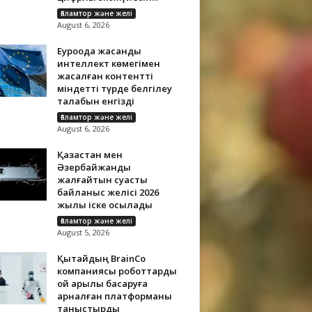
Ғаламтор және желі
August 6, 2026
Еуроодақ жасанды
интеллект көмегімен
жасалған контентті
міндетті түрде белгілеу
талабын енгізді
Ғаламтор және желі
August 6, 2026
Қазақстан мен
Әзербайжанды
жалғайтын суасты
байланыс желісі 2026
жылы іске қосылады
Ғаламтор және желі
August 5, 2026
Қытайдың BrainCo
компаниясы роботтарды
ой арқылы басқаруға
арналған платформаны
таныстырды