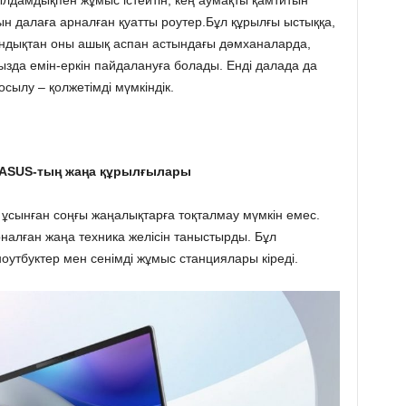
ын далаға арналған қуатты роутер.Бұл құрылғы ыстыққа,
ндықтан оны ашық аспан астындағы дәмханаларда,
зда емін-еркін пайдалануға болады. Енді далада да
осылу – қолжетімді мүмкіндік.
н ASUS-тың жаңа құрылғылары
 ұсынған соңғы жаңалықтарға тоқталмау мүмкін емес.
налған жаңа техника желісін таныстырды. Бұл
оутбуктер мен сенімді жұмыс станциялары кіреді.