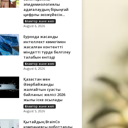
эпидемиологиялық
қадағалаудың бірыңғай
цифрлық экожүйесін...
Ғаламтор және желі
August 6, 2026
Еуроодақ жасанды
интеллект көмегімен
жасалған контентті
міндетті түрде белгілеу
талабын енгізді
Ғаламтор және желі
August 6, 2026
Қазақстан мен
Әзербайжанды
жалғайтын суасты
байланыс желісі 2026
жылы іске қосылады
Ғаламтор және желі
August 5, 2026
Қытайдың BrainCo
компаниясы роботтарды