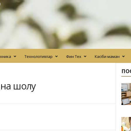
N
хника
Технологиялар
Фин Тех
Кәсіби маман
ПО
ына шолу