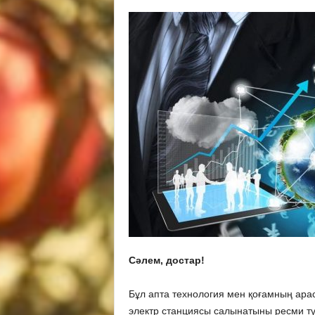
Сәлем, достар!
Бұл апта технология мен қоғамның ара
электр станциясы салынатыны ресми тү