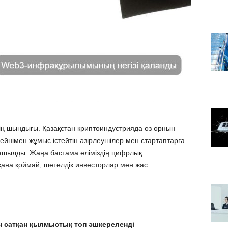
ннің шындығы. Қазақстан криптоиндустрияда өз орнын
кчейнімен жұмыс істейтін әзірлеушілер мен стартаптарға
ашылды. Жаңа бастама еліміздің цифрлық
қана қоймай, шетелдік инвесторлар мен жас
н сатқан қылмыстық топ әшкереленді