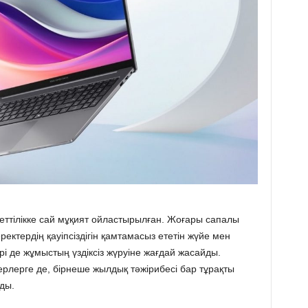
еттілікке сай мұқият ойластырылған. Жоғары сапалы
ректердің қауіпсіздігін қамтамасыз ететін жүйе мен
і де жұмыстың үздіксіз жүруіне жағдай жасайды.
ерлерге де, бірнеше жылдық тәжірибесі бар тұрақты
ды.