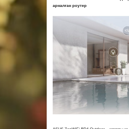
арналған роутер
ASUS ZenWiFi BD4 Outdoor – жоғары жы