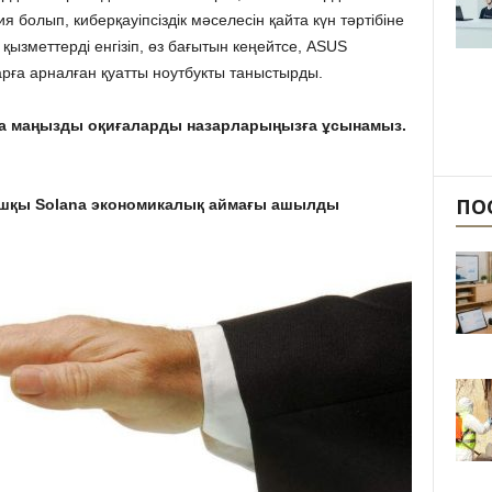
 болып, киберқауіпсіздік мәселесін қайта күн тәртібіне
ызметтерді енгізіп, өз бағытын кеңейтсе, ASUS
а арналған қуатты ноутбукты таныстырды.
 да маңызды оқиғаларды назарларыңызға ұсынамыз.
ПО
ашқы Solana экономикалық аймағы ашылды