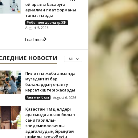
ой арқылы басқаруға
арналған платформаны
таныстырды
Робот пен дрондар,ЖИ
August 5, 2026
Load more
СЛЕДНИЕ НОВОСТИ
All
Пилоттық жоба аясында
мүгедектігі бар
балалардың оңалту
көрсеткіштері жақсарды
Ана мен бала
August 6, 2026
Қазақстан ТМД елдері
арасында алғаш болып
санитариялық-
эпидемиологиялық
қадағалаудың бірыңғай
цифрлық экожүйесін...