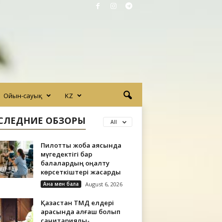
Ойын-сауық
KZ
СЛЕДНИЕ ОБЗОРЫ
All
Пилоттық жоба аясында
мүгедектігі бар
балалардың оңалту
көрсеткіштері жақсарды
Ана мен бала
August 6, 2026
Қазақстан ТМД елдері
арасында алғаш болып
санитариялық-