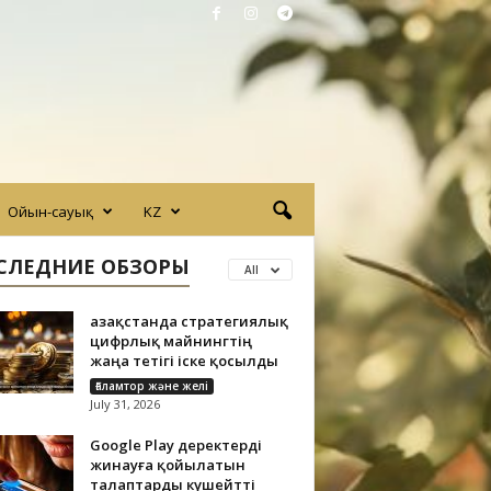
Ойын-сауық
KZ
СЛЕДНИЕ ОБЗОРЫ
All
Қазақстанда стратегиялық
цифрлық майнингтің
жаңа тетігі іске қосылды
Ғаламтор және желі
July 31, 2026
Google Play деректерді
жинауға қойылатын
талаптарды күшейтті