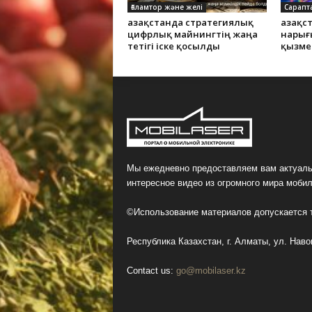
Ғаламтор және желі
Сарапт
Қазақстанда стратегиялық
Қазақ
цифрлық майнингтің жаңа
нарығ
тетігі іске қосылды
қызме
Мы ежедневно предоставляем вам актуаль
интересное видео из огромного мира мобил
©Использование материалов допускается т
Республика Казахстан, г. Алматы, ул. Навои
Contact us:
go@mobilaser.kz