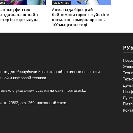
ама
VR мен AR
станның финтех
Алматыда бірыңғай
ында жаңа онлайн
бейнемониторинг жүйесіне
ттер іске қосылуда
қосылған камералар саны
100 мыңға жетеді
РУ
Ново
Элек
ные для Республики Казахстан объективные новости и
Техни
ьной и цифровой техники.
Техно
День
олько с указанием ссылки на сайт
mobilaser.kz
Проф
Суве
, д. 208/2, оф. 269, цокольный этаж.
Flash
Конт