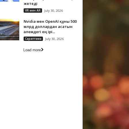
жетеді
VR мен AR
July 30, 2026
Nvidia мен OpenAI құны 500
млрд доллардан асатын
әлемдегі ең ірі...
Сараптама
July 30, 2026
Load more