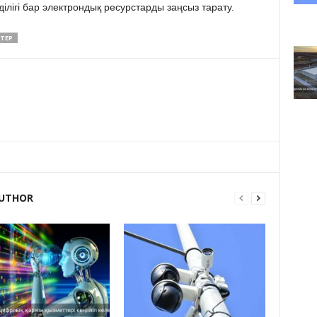
ділігі бар электрондық ресурстарды заңсыз тарату.
КТЕР
UTHOR