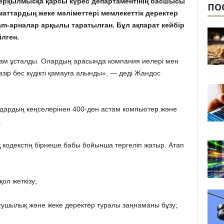
иберқылмысқа қарсы күрес департаментінің басшысы
ПО
аттардың жеке мәліметтері мемлекеттік деректер
am-арналар арқылы таратылған. Бұл ақпарат кейбір
лген.
адам ұсталды. Олардың арасында компания иелері мен
зір бес күдікті қамауға алынды», — деді Жандос
дардың кеңселерінен 400-ден астам компьютер және
.
қ кодекстің бірнеше бабы бойынша тергеліп жатыр. Атап
қол жеткізу;
сұғушылық және жеке деректер туралы заңнаманы бұзу;