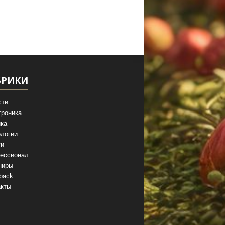
БРИКИ
сти
троника
ка
логии
ги
ессионал
ниры
back
акты