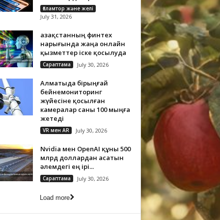
Ғаламтор және желі
July 31, 2026
Қазақстанның финтех
нарығында жаңа онлайн
қызметтер іске қосылуда
Сараптама
July 30, 2026
Алматыда бірыңғай
бейнемониторинг
жүйесіне қосылған
камералар саны 100 мыңға
жетеді
VR мен AR
July 30, 2026
Nvidia мен OpenAI құны 500
млрд доллардан асатын
әлемдегі ең ірі...
Сараптама
July 30, 2026
Load more