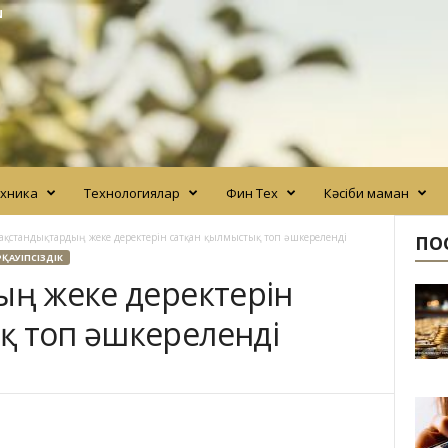
N
хника
Технологиялар
Фин Тех
Кәсіби маман
ақстандықтардың жеке деректерін сатқан қылмыстық топ әшкереленді
ПО
ҚАУІПСІЗДІК
ың жеке деректерін
қ топ әшкереленді