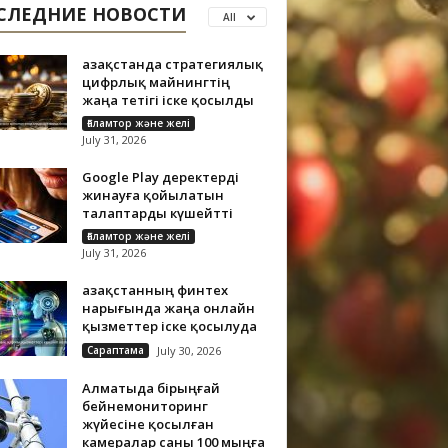
СЛЕДНИЕ НОВОСТИ
All
Қазақстанда стратегиялық
цифрлық майнингтің
жаңа тетігі іске қосылды
Ғаламтор және желі
July 31, 2026
Google Play деректерді
жинауға қойылатын
талаптарды күшейтті
Ғаламтор және желі
July 31, 2026
Қазақстанның финтех
нарығында жаңа онлайн
қызметтер іске қосылуда
Сараптама
July 30, 2026
Алматыда бірыңғай
бейнемониторинг
жүйесіне қосылған
камералар саны 100 мыңға