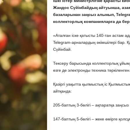
Ішкі істер министрлігіне қарасты к
Жандос Сүйінбайдың айтуынша, азам
базаларынан заңсыз алынып, Telegr
коллекторлық компанияларға да бері
«Аталған іске қатысты 140-тан астам 
Telegram-арналардың әкімшілері бар. Қа
Сүйінбай.
Тексеру барысында коллекторлық ұйым
өзге де электронды техника тәркіленген
Қазіргі уақытта қылмыстық іс Қылмысты
айтқанда:
205-баптың 3-бөлігі – ақпаратқа заңсыз 
147-баптың 5-бөлігі – жеке өмірге қол