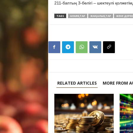
211-баптың 3-бөлігі – шектеулі қолжетім
TAGS
АЛАЯҚТАР
ЖАҢАЛЫҚТАР
ЖЕКЕ ДЕРЕ
RELATED ARTICLES
MORE FROM A