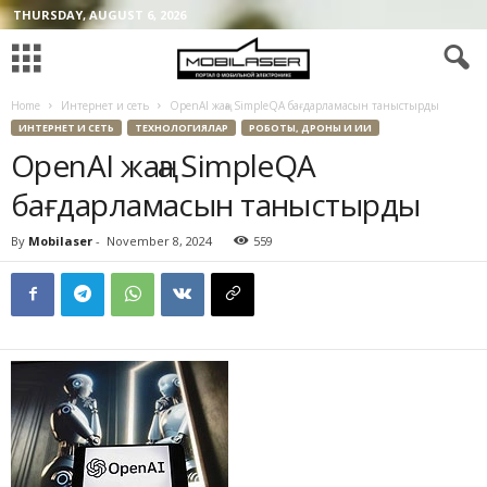
THURSDAY, AUGUST 6, 2026
Home
Интернет и сеть
OpenAI жаңа SimpleQA бағдарламасын таныстырды
ИНТЕРНЕТ И СЕТЬ
ТЕХНОЛОГИЯЛАР
РОБОТЫ, ДРОНЫ И ИИ
OpenAI жаңа SimpleQA
бағдарламасын таныстырды
By
Mobilaser
-
November 8, 2024
559