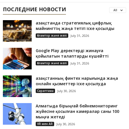
ПОСЛЕДНИЕ НОВОСТИ
All
Қазақстанда стратегиялық цифрлық
майнингтің жаңа тетігі іске қосылды
Ғаламтор және желі
July 31, 2026
Google Play деректерді жинауға
қойылатын талаптарды күшейтті
Ғаламтор және желі
July 31, 2026
Қазақстанның финтех нарығында жаңа
онлайн қызметтер іске қосылуда
Сараптама
July 30, 2026
Алматыда бірыңғай бейнемониторинг
жүйесіне қосылған камералар саны 100
мыңға жетеді
VR мен AR
July 30, 2026