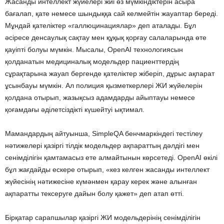
Жасанды интеллект жүйелері жиі өз мүмкіндіктерін асыра
бағалап, қате немесе шындыққа сай келмейтін жауаптар береді.
Мұндай қателіктер «галлюцинациялар» деп аталады. Бұл
әсіресе денсаулық сақтау мен құқық қорғау салаларында өте
қауіпті болуы мүмкін. Мысалы, OpenAI технологиясын
қолданатын медициналық модельдер пациенттердің
сұрақтарына жауап бергенде қателіктер жіберіп, дұрыс ақпарат
ұсынбауы мүмкін. Ал полиция қызметкерлері ЖИ жүйелерін
қолдана отырып, жазықсыз адамдарды айыптауы немесе
қоғамдағы әділетсіздікті күшейтуі ықтимал.
Мамандардың айтуынша, SimpleQA бенчмаркіндегі тестілеу
нәтижелері қазіргі тілдік модельдер ақпараттың дәлдігі мен
сенімділігін қамтамасыз ете алмайтынын көрсетеді. OpenAI өкілі
бұл жағдайды ескере отырып, «кез келген жасанды интеллект
жүйесінің нәтижесіне күмәнмен қарау керек және алынған
ақпаратты тексеруге дайын болу қажет» деп атап өтті.
Бірқатар сарапшылар қазіргі ЖИ модельдерінің сенімділігін