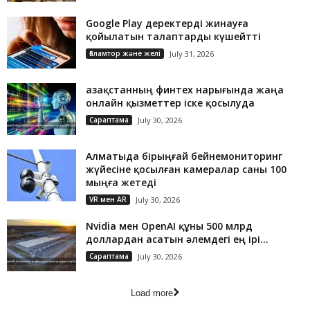
Google Play деректерді жинауға
қойылатын талаптарды күшейтті
Ғаламтор және желі
July 31, 2026
Қазақстанның финтех нарығында жаңа
онлайн қызметтер іске қосылуда
Сараптама
July 30, 2026
Алматыда бірыңғай бейнемониторинг
жүйесіне қосылған камералар саны 100
мыңға жетеді
VR мен AR
July 30, 2026
Nvidia мен OpenAI құны 500 млрд
доллардан асатын әлемдегі ең ірі...
Сараптама
July 30, 2026
Load more