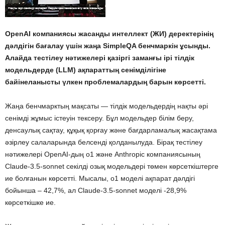
OpenAI компаниясы жасанды интеллект (ЖИ) деректерінің
дәлдігін бағалау үшін жаңа SimpleQA бенчмаркін ұсынды.
Алайда тестілеу нәтижелері қазіргі заманғы ірі тілдік
модельдерде (LLM) ақпараттың сенімділігіне
байінеланысты үлкен проблемалардың барын көрсетті.
Жаңа бенчмарктың мақсаты — тілдік модельдердің нақты әрі
сенімді жұмыс істеуін тексеру. Бұл модельдер білім беру,
денсаулық сақтау, құқық қорғау және бағдарламалық жасақтама
әзірлеу салаларында белсенді қолданылуда. Бірақ тестілеу
нәтижелері OpenAI-дың o1 және Anthropic компаниясының
Claude-3.5-sonnet секілді озық модельдері төмен көрсеткіштерге
ие болғанын көрсетті. Мысалы, o1 моделі ақпарат дәлдігі
бойынша – 42,7%, ал Claude-3.5-sonnet моделі -28,9%
көрсеткішке ие.