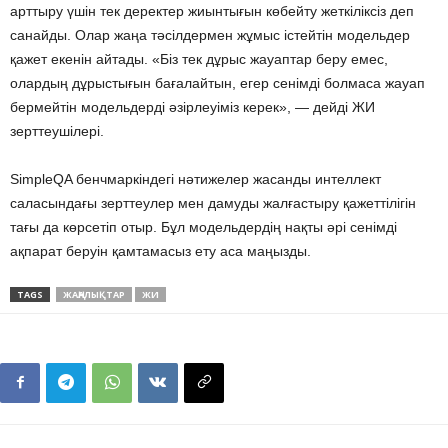
арттыру үшін тек деректер жиынтығын көбейту жеткіліксіз деп
санайды. Олар жаңа тәсілдермен жұмыс істейтін модельдер
қажет екенін айтады. «Біз тек дұрыс жауаптар беру емес,
олардың дұрыстығын бағалайтын, егер сенімді болмаса жауап
бермейтін модельдерді әзірлеуіміз керек», — дейді ЖИ
зерттеушілері.
SimpleQA бенчмаркіндегі нәтижелер жасанды интеллект
саласындағы зерттеулер мен дамуды жалғастыру қажеттілігін
тағы да көрсетіп отыр. Бұл модельдердің нақты әрі сенімді
ақпарат беруін қамтамасыз ету аса маңызды.
TAGS
ЖАҢАЛЫҚТАР
ЖИ