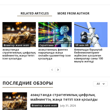
RELATED ARTICLES
MORE FROM AUTHOR
Ғаламтор және желі
Сараптама
VR мен AR
Қазақстанда
Қазақстанның финтех
Алматыда бірыңғай
стратегиялық цифрлық
нарығында жаңа
бейнемониторинг
майнингтің жаңа тетігі
онлайн қызметтер іске
жүйесіне қосылған
іске қосылды
қосылуда
камералар саны 100
мыңға жетеді
ПОСЛЕДНИЕ ОБЗОРЫ
All
Қазақстанда стратегиялық цифрлық
майнингтің жаңа тетігі іске қосылды
Ғаламтор және желі
July 31, 2026