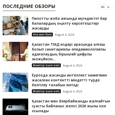
ПОСЛЕДНИЕ ОБЗОРЫ
All
Пилоттық жоба аясында мүгедектігі бар
балалардың оңалту көрсеткіштері
жақсарды
Ана мен бала
August 6, 2026
Қазақстан ТМД елдері арасында алғаш
болып санитариялық-эпидемиологиялық
қадағалаудың бірыңғай цифрлық
экожүйесін...
Ғаламтор және желі
August 6, 2026
Еуроодақ жасанды интеллект көмегімен
жасалған контентті міндетті түрде
белгілеу талабын енгізді
Ғаламтор және желі
August 6, 2026
Қазақстан мен Әзербайжанды жалғайтын
суасты байланыс желісі 2026 жылы іске
қосылады