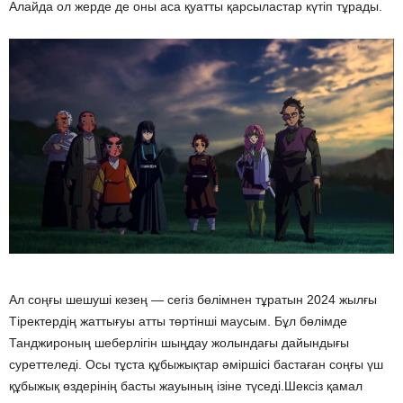
Алайда ол жерде де оны аса қуатты қарсыластар күтіп тұрады.
Ал соңғы шешуші кезең — сегіз бөлімнен тұратын 2024 жылғы
Тіректердің жаттығуы атты төртінші маусым. Бұл бөлімде
Танджироның шеберлігін шыңдау жолындағы дайындығы
суреттеледі. Осы тұста құбыжықтар әміршісі бастаған соңғы үш
құбыжық өздерінің басты жауының ізіне түседі.Шексіз қамал