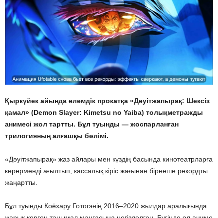
Қыркүйек айында әлемдік прокатқа «Дәуітжапырақ: Шексіз
қамал» (Demon Slayer: Kimetsu no Yaiba) толықметражды
анимесі жол тартты. Бұл туынды — жоспарланған
трилогияның алғашқы бөлімі.
«Дәуітжапырақ» жаз айлары мен күздің басында кинотеатрларға
көрерменді ағылтып, кассалық кіріс жағынан бірнеше рекордты
жаңартты.
Бұл туынды Коёхару Готогэнің 2016–2020 жылдар аралығында
жарық көрген танымал мангасына негізделген. Бүгінде ол аниме