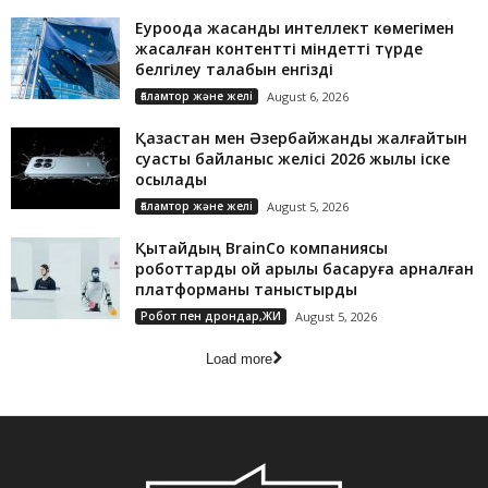
Еуроодақ жасанды интеллект көмегімен
жасалған контентті міндетті түрде
белгілеу талабын енгізді
Ғаламтор және желі
August 6, 2026
Қазақстан мен Әзербайжанды жалғайтын
суасты байланыс желісі 2026 жылы іске
қосылады
Ғаламтор және желі
August 5, 2026
Қытайдың BrainCo компаниясы
роботтарды ой арқылы басқаруға арналған
платформаны таныстырды
Робот пен дрондар,ЖИ
August 5, 2026
Load more