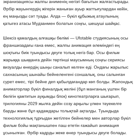
экранизациясы жалпы анименің негізгі бағытын жалғастырады.
Әрбір жауынгердің жігерін жаныған ауыр жаттығулардан кейін,
ең маңызды сәт туады. Алда — бүкіл құбыжық атаулының
қатыгез атасы Мудзанмен болатын соңғы, шешуші шайқас.
Шексіз қамалдың алғашқы бөлімі — Ufotable студиясының осы
франшизадағы ғана емес, жалпы анимация әлеміндегі ең
шоқтығы биік туындысы деуге толық негіз бар. Осы фильм
жарыққа шыққанға дейін төртінші маусымның соңғы сериясы
визуалды өнердің шыңы саналып келген еді. Ондағы жарылыс
сахнасының шынайы бейнеленгені соншалық, оны салынған
сурет емес, тірі бейне деп қабылдағандар көп болды. Жапондық
аниматорлар бүкіл финалдық желіні (бұл манганың үштен бір
бөлігін қамтитын ауқымды блок) кинотеатрларға шығарып,
трилогияны 2029 жылға дейін созу арқылы үлкен тәуекелге
барды және бұл қадамдары толықтай ақталды. Туындыда
технологиялық тұрғыдан жетілген бейнелер мен авторлар бүкіл
фильм бойы мақтанышпен паш ететін ғажайып анимация
ұсынылған. Әрбір кадрды жеке өнер туындысы деуге болады.