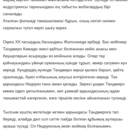
индустриясы тарихындағы ең табысты жобалардың бірі
саналады.
Аталған фильмді тамашаламас бұрын, оның негізгі аниме-
сериалын түгел көріп шығу керек.
Оқиға ХХ ғасырдың басындағы Жапонияда өрбиді. Бас кейіпкер
Танджиро Камадо әкесі қайтыс болғаннан кейін анасы мен
бауырларын асырауды өз мойнына алады. Олар тау
қойнауындағы үйеңкі орманның ішінде тұрып, көмір сатумен күн
көреді. Күндердің күнінде Танджиро көрші қалаға барып, қайта
оралғанда, бүкіл отбасының аяусыз өлтірілгенін көреді. Тек
қарындасы Недзуко ғана аман қалады. Зәресі ұшқан Танджиро
көмек іздеп ұмтылғанымен, көп ұзамай қарындасының адам
танымастай өзгергенін, өзге тіршілік иесіне айналғанын түсінеді.
Тылсым күштің жетегінде кеткен қарындасы Танджироға тап
береді, алайда дәл сол сәтте пайда болған құбыжық аулаушы
араша түседі. Ол Недзуконың көзін жоймақ болғанымен,