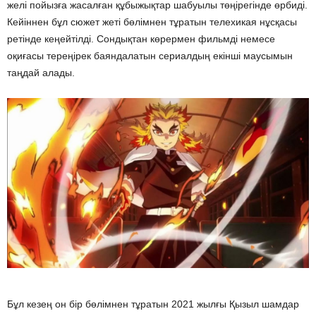
желі пойызға жасалған құбыжықтар шабуылы төңірегінде өрбиді.
Кейіннен бұл сюжет жеті бөлімнен тұратын телехикая нұсқасы
ретінде кеңейтілді. Сондықтан көрермен фильмді немесе
оқиғасы тереңірек баяндалатын сериалдың екінші маусымын
таңдай алады.
Бұл кезең он бір бөлімнен тұратын 2021 жылғы Қызыл шамдар