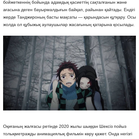
бойжеткеннің бойында адамдық қасиеттің сақталғанын және
ағасына деген бауырмалдығын байқап, райынан қайтады. Ендігі
жерде Танджироның басты мақсаты — қарындасын құтқару. Осы
жолда ол құбыжық аулаушылар жасағының қатарына қосылады.
Оқиғаның жалғасы ретінде 2020 жылы шыққан Шексіз пойыз
толықметражды анимациялық фильмін көру қажет. Онда негізгі