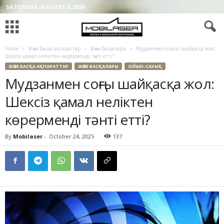
SATURDAY, AUGUST 8, 2026
Home
Және басқа ақпараттар
Және басқалары
Мудзанмен соңғы шайқасқа жол:
Шексіз қамал неліктен көрерменді тәнті етті?
ЖӘНЕ БАСҚА АҚПАРАТТАР
ЖӘНЕ БАСҚАЛАРЫ
ОЙЫН-САУЫҚ
Мудзанмен соңғы шайқасқа жол:
Шексіз қамал неліктен
көрерменді тәнті етті?
By
Mobilaser
-
October 24, 2025
137