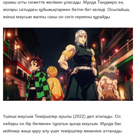
орамы атты сюжеттік желімен ұласады. Мұнда Танджиро ең
жоғары сатыдағы құбыжықтармен бетпе-бет келеді. Осылайша,
екінші маусым жалпы саны он сегіз серияны құрайды.
Үшінші маусым Теміршілер ауылы (2022) деп аталады. Ол
небары он бір бөлімнен тұратын қысқа маусым. Мұнда бас
кейіпкер жаңа қару алу үшін теміршілер мекеніне аттанады.