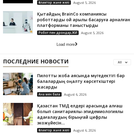
Ғаламтор және желі
August 5, 2026
Қытайдың BrainCo компаниясы
роботтарды ой арқылы басқаруға арналған
платформаны таныстырды
Робот пен дрондар,ЖИ
August 5, 2026
Load more
ПОСЛЕДНИЕ НОВОСТИ
All
Пилоттық жоба аясында мүгедектігі бар
балалардың оңалту көрсеткіштері
жақсарды
Ана мен бала
August 6, 2026
Қазақстан ТМД елдері арасында алғаш
болып санитариялық-эпидемиологиялық
қадағалаудың бірыңғай цифрлық
экожүйесін...
Ғаламтор және желі
August 6, 2026