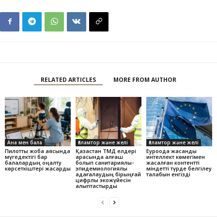
RELATED ARTICLES
MORE FROM AUTHOR
Ана мен бала
Ғаламтор және желі
Ғаламтор және желі
Пилоттық жоба аясында
Қазақстан ТМД елдері
Еуроодақ жасанды
мүгедектігі бар
арасында алғаш
интеллект көмегімен
балалардың оңалту
болып санитариялық-
жасалған контентті
көрсеткіштері жақсарды
эпидемиологиялық
міндетті түрде белгілеу
қадағалаудың бірыңғай
талабын енгізді
цифрлық экожүйесін
қалыптастырды