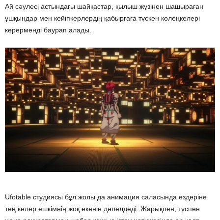
Ай сәулесі астындағы шайқастар, қылыш жүзінен шашыраған
ұшқындар мен кейіпкерлердің қабырғаға түскен көлеңкелері
көрерменді баурап алады.
Ufotable студиясы бұл жолы да анимация саласында өздеріне
тең келер ешкімнің жоқ екенін дәлелдеді. Жарықпен, түспен