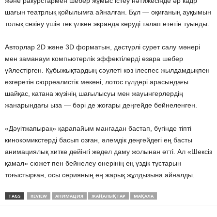
және ракурстармен шебер жұмыс істеу нәтижесінде әр кадр
шағын театрлық қойылымға айналған. Бұл — оқиғаның ауқымын
толық сезіну үшін тек үлкен экранда көруді талап ететін туынды.
Авторлар 2D және 3D форматын, дәстүрлі сурет салу мәнері
мен заманауи компьютерлік эффектілерді өзара шебер
үйлестірген. Құбыжықтардың сәулеті көз ілеспес жылдамдықпен
өзгеретін сюрреалистік мекені, лотос гүлдері арасындағы
шайқас, катана жүзінің шағылысуы мен жауынгерлердің
жанарындағы ыза — бәрі де жоғары деңгейде бейнеленген.
«Дәуітжапырақ» қарапайым мангадан бастап, бүгінде тіпті
кинокомикстерді басып озған, әлемдік деңгейдегі ең басты
анимациялық хитке дейінгі жедел даму жолынан өтті. Ал «Шексіз
қамал» сюжет пен бейнелеу өнерінің ең үздік тұстарын
тоғыстырған, осы серияның ең жарық жұлдызына айналды.
TAGS
REVIEW
АНИМАЦИЯ
ЖАҢАЛЫҚТАР
МАҚАЛА