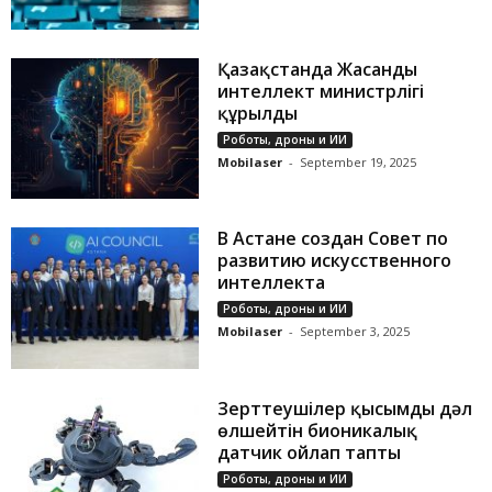
Қазақстанда Жасанды
интеллект министрлігі
құрылды
Роботы, дроны и ИИ
Mobilaser
-
September 19, 2025
В Астане создан Совет по
развитию искусственного
интеллекта
Роботы, дроны и ИИ
Mobilaser
-
September 3, 2025
Зерттеушілер қысымды дәл
өлшейтін бионикалық
датчик ойлап тапты
Роботы, дроны и ИИ