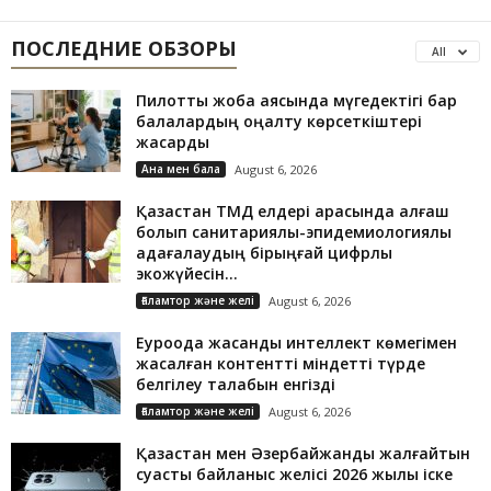
ПОСЛЕДНИЕ ОБЗОРЫ
All
Пилоттық жоба аясында мүгедектігі бар
балалардың оңалту көрсеткіштері
жақсарды
Ана мен бала
August 6, 2026
Қазақстан ТМД елдері арасында алғаш
болып санитариялық-эпидемиологиялық
қадағалаудың бірыңғай цифрлық
экожүйесін...
Ғаламтор және желі
August 6, 2026
Еуроодақ жасанды интеллект көмегімен
жасалған контентті міндетті түрде
белгілеу талабын енгізді
Ғаламтор және желі
August 6, 2026
Қазақстан мен Әзербайжанды жалғайтын
суасты байланыс желісі 2026 жылы іске