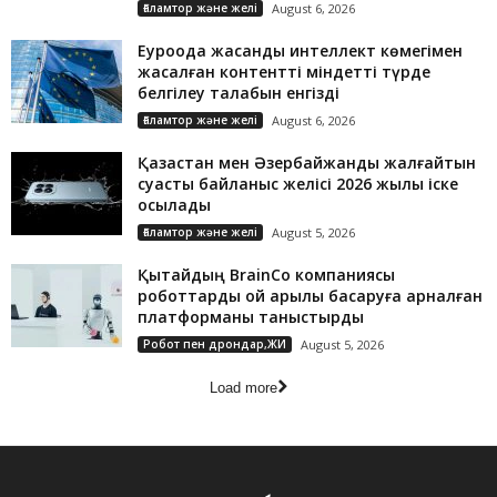
Ғаламтор және желі
August 6, 2026
Еуроодақ жасанды интеллект көмегімен
жасалған контентті міндетті түрде
белгілеу талабын енгізді
Ғаламтор және желі
August 6, 2026
Қазақстан мен Әзербайжанды жалғайтын
суасты байланыс желісі 2026 жылы іске
қосылады
Ғаламтор және желі
August 5, 2026
Қытайдың BrainCo компаниясы
роботтарды ой арқылы басқаруға арналған
платформаны таныстырды
Робот пен дрондар,ЖИ
August 5, 2026
Load more