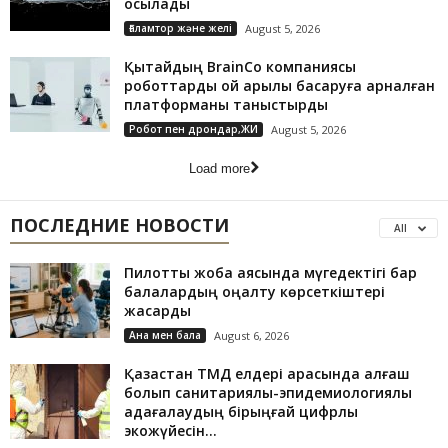
қосылады
Ғаламтор және желі
August 5, 2026
Қытайдың BrainCo компаниясы
роботтарды ой арқылы басқаруға арналған
платформаны таныстырды
Робот пен дрондар,ЖИ
August 5, 2026
Load more
ПОСЛЕДНИЕ НОВОСТИ
All
Пилоттық жоба аясында мүгедектігі бар
балалардың оңалту көрсеткіштері
жақсарды
Ана мен бала
August 6, 2026
Қазақстан ТМД елдері арасында алғаш
болып санитариялық-эпидемиологиялық
қадағалаудың бірыңғай цифрлық
экожүйесін...