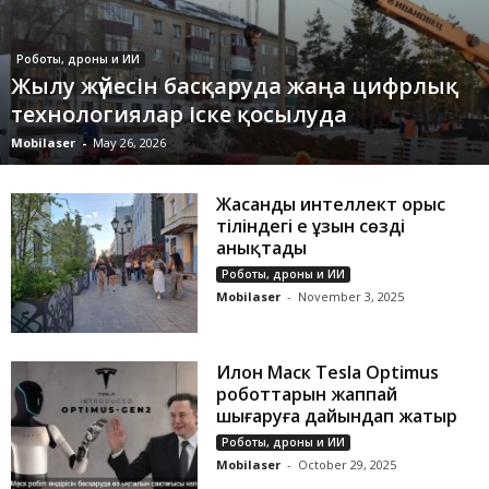
Роботы, дроны и ИИ
Жылу жүйесін басқаруда жаңа цифрлық
технологиялар іске қосылуда
Mobilaser
-
May 26, 2026
Жасанды интеллект орыс
тіліндегі ең ұзын сөзді
анықтады
Роботы, дроны и ИИ
Mobilaser
-
November 3, 2025
Илон Маск Tesla Optimus
роботтарын жаппай
шығаруға дайындап жатыр
Роботы, дроны и ИИ
Mobilaser
-
October 29, 2025