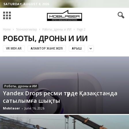
SATURDAY, AUGUST 8, 2026
Home
Технологиялар
Роботы, дроны и ИИ
Page 2
РОБОТЫ, ДРОНЫ И ИИ
VR МЕН AR
ҒАЛАМТОР ЖӘНЕ ЖЕЛІ
ҒАРЫШ
Роботы, дроны и ИИ
Yandex Drops ресми түрде Қазақстанда
сатылымға шықты
Mobilaser
-
June 16, 2026