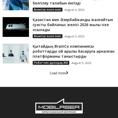
белгілеу талабын енгізді
Ғаламтор және желі
August 6, 2026
Қазақстан мен Әзербайжанды жалғайтын
суасты байланыс желісі 2026 жылы іске
қосылады
Ғаламтор және желі
August 5, 2026
Қытайдың BrainCo компаниясы
роботтарды ой арқылы басқаруға арналған
платформаны таныстырды
Робот пен дрондар,ЖИ
August 5, 2026
Load more