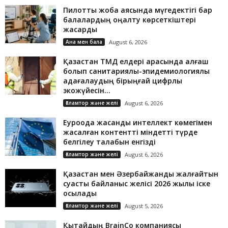
Пилоттық жоба аясында мүгедектігі бар
балалардың оңалту көрсеткіштері
жақсарды
Ана мен бала
August 6, 2026
Қазақстан ТМД елдері арасында алғаш
болып санитариялық-эпидемиологиялық
қадағалаудың бірыңғай цифрлық
экожүйесін...
Ғаламтор және желі
August 6, 2026
Еуроодақ жасанды интеллект көмегімен
жасалған контентті міндетті түрде
белгілеу талабын енгізді
Ғаламтор және желі
August 6, 2026
Қазақстан мен Әзербайжанды жалғайтын
суасты байланыс желісі 2026 жылы іске
қосылады
Ғаламтор және желі
August 5, 2026
Қытайдың BrainCo компаниясы