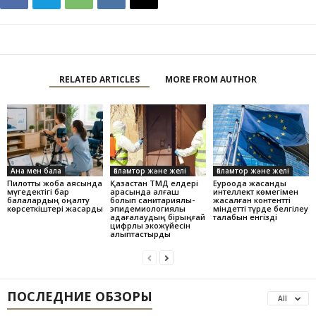
RELATED ARTICLES
MORE FROM AUTHOR
Ана мен бала
Ғаламтор және желі
Ғаламтор және желі
Пилоттық жоба аясында
Қазақстан ТМД елдері
Еуроодақ жасанды
мүгедектігі бар
арасында алғаш
интеллект көмегімен
балалардың оңалту
болып санитариялық-
жасалған контентті
көрсеткіштері жақсарды
эпидемиологиялық
міндетті түрде белгілеу
қадағалаудың бірыңғай
талабын енгізді
цифрлық экожүйесін
қалыптастырды
ПОСЛЕДНИЕ ОБЗОРЫ
All