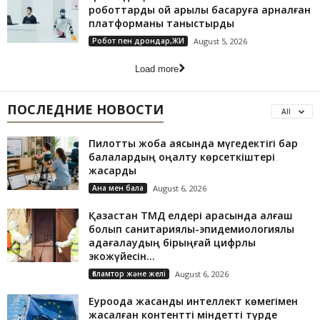
роботтарды ой арқылы басқаруға арналған
платформаны таныстырды
Робот пен дрондар,ЖИ
August 5, 2026
Load more
ПОСЛЕДНИЕ НОВОСТИ
All
Пилоттық жоба аясында мүгедектігі бар
балалардың оңалту көрсеткіштері
жақсарды
Ана мен бала
August 6, 2026
Қазақстан ТМД елдері арасында алғаш
болып санитариялық-эпидемиологиялық
қадағалаудың бірыңғай цифрлық
экожүйесін...
Ғаламтор және желі
August 6, 2026
Еуроодақ жасанды интеллект көмегімен
жасалған контентті міндетті түрде