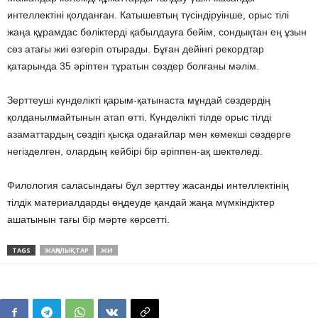
интеллектіні қолданған. Катышевтың түсіндіруінше, орыс тілі
жаңа құрамдас бөліктерді қабылдауға бейім, сондықтан ең ұзын
сөз атағы жиі өзгеріп отырады. Бұған дейінгі рекордтар
қатарында 35 әріптен тұратын сөздер болғаны мәлім.
Зерттеуші күнделікті қарым-қатынаста мұндай сөздердің
қолданылмайтынын атап өтті. Күнделікті тілде орыс тілді
азаматтардың сөздігі қысқа одағайлар мен көмекші сөздерге
негізделген, олардың кейбірі бір әріппен-ақ шектеледі.
Филология саласындағы бұл зерттеу жасанды интеллектінің
тілдік материалдарды өңдеуде қандай жаңа мүмкіндіктер
ашатынын тағы бір мәрте көрсетті.
TAGS
ЖАҢАЛЫҚТАР
ЖИ