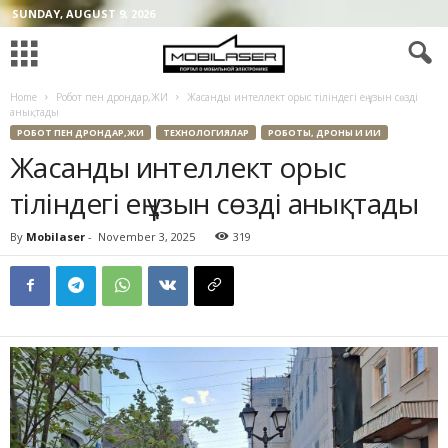
SUNDAY, AUGUST 9, 2026
Home
Робот пен дрондар,ЖИ
Жасанды интеллект орыс тіліндегі ең ұзын сөзді
анықтады
РОБОТ ПЕН ДРОНДАР,ЖИ
ТЕХНОЛОГИЯЛАР
РОБОТЫ, ДРОНЫ И ИИ
Жасанды интеллект орыс
тіліндегі ең ұзын сөзді анықтады
By
Mobilaser
-
November 3, 2025
319