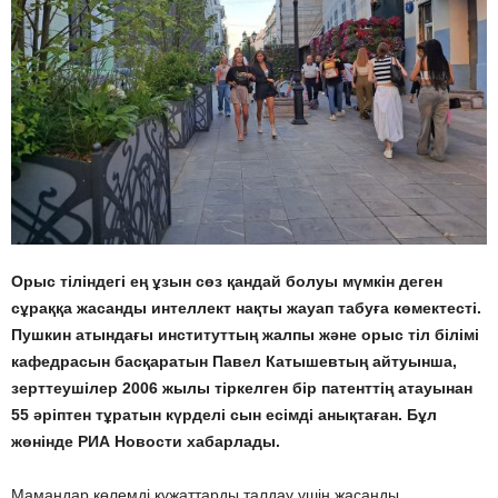
Орыс тіліндегі ең ұзын сөз қандай болуы мүмкін деген
сұраққа жасанды интеллект нақты жауап табуға көмектесті.
Пушкин атындағы институттың жалпы және орыс тіл білімі
кафедрасын басқаратын Павел Катышевтың айтуынша,
зерттеушілер 2006 жылы тіркелген бір патенттің атауынан
55 әріптен тұратын күрделі сын есімді анықтаған. Бұл
жөнінде РИА Новости хабарлады.
Мамандар көлемді құжаттарды талдау үшін жасанды