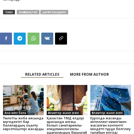
TAGS
ЖАҢАЛЫҚТАР
ЦИФРЛАНДЫРУ
RELATED ARTICLES
MORE FROM AUTHOR
Ана мен бала
Ғаламтор және желі
Ғаламтор және желі
Пилоттық жоба аясында
Қазақстан ТМД елдері
Еуроодақ жасанды
мүгедектігі бар
арасында алғаш
интеллект көмегімен
балалардың оңалту
болып санитариялық-
жасалған контентті
көрсеткіштері жақсарды
эпидемиологиялық
міндетті түрде белгілеу
қадағалаудың бірыңғай
талабын енгізді