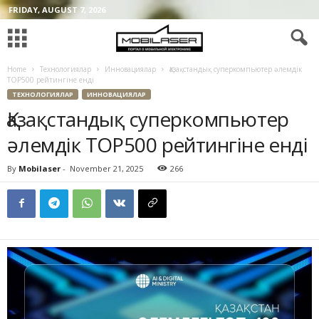
FRIDAY, AUGUST 7, 2026
Home
Технологиялар
Инновациялар
Қазақстандық суперкомпьютер әлемдік
TOP500 рейтингіне енді
ТЕХНОЛОГИЯЛАР
ИННОВАЦИЯЛАР
Қазақстандық суперкомпьютер
әлемдік TOP500 рейтингіне енді
By
Mobilaser
-
November 21, 2025
266