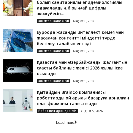
болып санитариялық-эпидемиологиялық
қадағалаудың бірыңғай цифрлық
экожүйесін...
Ғаламтор және желі
August 6, 2026
Еуроодақ жасанды интеллект көмегімен
жасалған контентті міндетті түрде
белгілеу талабын енгізді
Ғаламтор және желі
August 6, 2026
Қазақстан мен Әзербайжанды жалғайтын
суасты байланыс желісі 2026 жылы іске
қосылады
Ғаламтор және желі
August 5, 2026
Қытайдың BrainCo компаниясы
роботтарды ой арқылы басқаруға арналған
платформаны таныстырды
Робот пен дрондар,ЖИ
August 5, 2026
Load more