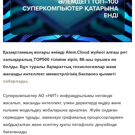
Қазақстанның жоғары өнімді Alem.Cloud жүйесі алғаш рет
халықаралық TOP500 тізіміне кіріп, 86-шы орынға ие
болды. Бұл туралы Ақпараттық технологиялар және
жасанды интеллект министрлігінің баспасөз қызметі
хабарлады
.
Суперкомпьютер АО «НИТ» инфрақұрылымы негізінде
жасалып, жасанды интеллект, үлкен деректерді өңдеу және
ғылыми модельдеу жобаларына арналған. Жүйе ондаған
серверден тұрады, заманауи графикалық процессорлармен
жабдықталған және есептеу қуаты петафлопс деңгейінде
бағаланады.