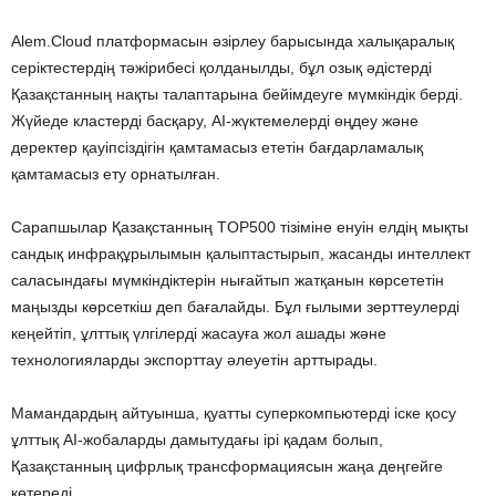
Alem.Cloud платформасын әзірлеу барысында халықаралық
серіктестердің тәжірибесі қолданылды, бұл озық әдістерді
Қазақстанның нақты талаптарына бейімдеуге мүмкіндік берді.
Жүйеде кластерді басқару, AI-жүктемелерді өңдеу және
деректер қауіпсіздігін қамтамасыз ететін бағдарламалық
қамтамасыз ету орнатылған.
Сарапшылар Қазақстанның TOP500 тізіміне енуін елдің мықты
сандық инфрақұрылымын қалыптастырып, жасанды интеллект
саласындағы мүмкіндіктерін нығайтып жатқанын көрсететін
маңызды көрсеткіш деп бағалайды. Бұл ғылыми зерттеулерді
кеңейтіп, ұлттық үлгілерді жасауға жол ашады және
технологияларды экспорттау әлеуетін арттырады.
Мамандардың айтуынша, қуатты суперкомпьютерді іске қосу
ұлттық AI-жобаларды дамытудағы ірі қадам болып,
Қазақстанның цифрлық трансформациясын жаңа деңгейге
көтереді.