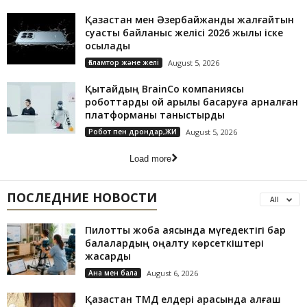
Қазақстан мен Әзербайжанды жалғайтын
суасты байланыс желісі 2026 жылы іске
қосылады
Ғаламтор және желі
August 5, 2026
Қытайдың BrainCo компаниясы
роботтарды ой арқылы басқаруға арналған
платформаны таныстырды
Робот пен дрондар,ЖИ
August 5, 2026
Load more
ПОСЛЕДНИЕ НОВОСТИ
All
Пилоттық жоба аясында мүгедектігі бар
балалардың оңалту көрсеткіштері
жақсарды
Ана мен бала
August 6, 2026
Қазақстан ТМД елдері арасында алғаш