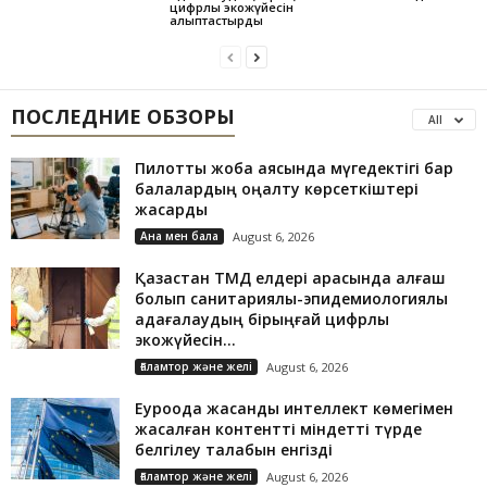
цифрлық экожүйесін
қалыптастырды
ПОСЛЕДНИЕ ОБЗОРЫ
All
Пилоттық жоба аясында мүгедектігі бар
балалардың оңалту көрсеткіштері
жақсарды
Ана мен бала
August 6, 2026
Қазақстан ТМД елдері арасында алғаш
болып санитариялық-эпидемиологиялық
қадағалаудың бірыңғай цифрлық
экожүйесін...
Ғаламтор және желі
August 6, 2026
Еуроодақ жасанды интеллект көмегімен
жасалған контентті міндетті түрде
белгілеу талабын енгізді
Ғаламтор және желі
August 6, 2026