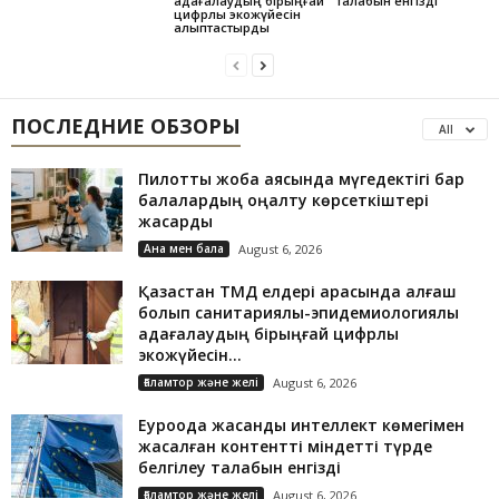
қадағалаудың бірыңғай
талабын енгізді
цифрлық экожүйесін
қалыптастырды
ПОСЛЕДНИЕ ОБЗОРЫ
All
Пилоттық жоба аясында мүгедектігі бар
балалардың оңалту көрсеткіштері
жақсарды
Ана мен бала
August 6, 2026
Қазақстан ТМД елдері арасында алғаш
болып санитариялық-эпидемиологиялық
қадағалаудың бірыңғай цифрлық
экожүйесін...
Ғаламтор және желі
August 6, 2026
Еуроодақ жасанды интеллект көмегімен
жасалған контентті міндетті түрде
белгілеу талабын енгізді
Ғаламтор және желі
August 6, 2026