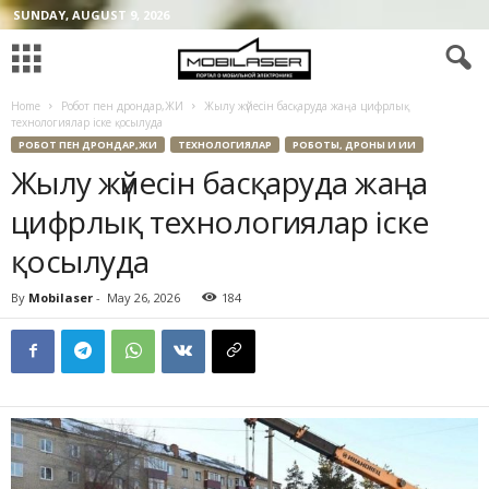
SUNDAY, AUGUST 9, 2026
Home
Робот пен дрондар,ЖИ
Жылу жүйесін басқаруда жаңа цифрлық
технологиялар іске қосылуда
РОБОТ ПЕН ДРОНДАР,ЖИ
ТЕХНОЛОГИЯЛАР
РОБОТЫ, ДРОНЫ И ИИ
Жылу жүйесін басқаруда жаңа
цифрлық технологиялар іске
қосылуда
By
Mobilaser
-
May 26, 2026
184