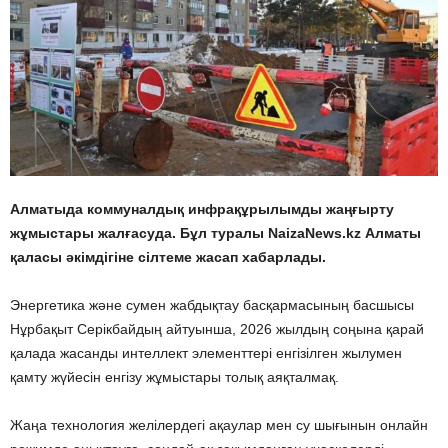
Алматыда коммуналдық инфрақұрылымды жаңғырту
жұмыстары жалғасуда. Бұл туралы NaizaNews.kz Алматы
қаласы әкімдігіне сілтеме жасап хабарлады.
Энергетика және сумен жабдықтау басқармасының басшысы
Нұрбақыт Серікбайдың айтуынша, 2026 жылдың соңына қарай
қалада жасанды интеллект элементтері енгізілген жылумен
қамту жүйесін енгізу жұмыстары толық аяқталмақ.
Жаңа технология желілердегі ақаулар мен су шығынын онлайн