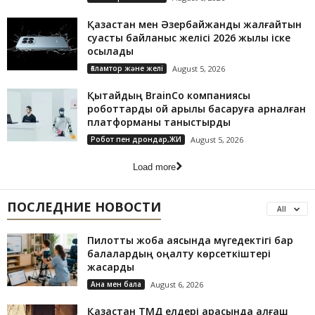
Қазақстан мен Әзербайжанды жалғайтын
суасты байланыс желісі 2026 жылы іске
қосылады
Ғаламтор және желі
August 5, 2026
Қытайдың BrainCo компаниясы
роботтарды ой арқылы басқаруға арналған
платформаны таныстырды
Робот пен дрондар,ЖИ
August 5, 2026
Load more
ПОСЛЕДНИЕ НОВОСТИ
All
Пилоттық жоба аясында мүгедектігі бар
балалардың оңалту көрсеткіштері
жақсарды
Ана мен бала
August 6, 2026
Қазақстан ТМД елдері арасында алғаш