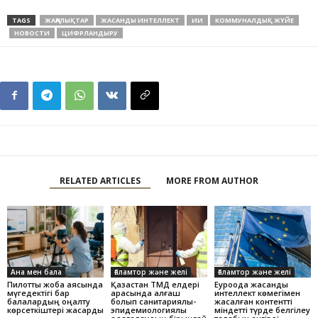
TAGS
ЖАҢАЛЫҚТАР
ЖАСАНДЫ ИНТЕЛЛЕКТ
ИИ
КОММУНАЛДЫҚ ЖҮЙЕ
НОВОСТИ
ЦИФРЛАНДЫРУ
RELATED ARTICLES
MORE FROM AUTHOR
Ана мен бала
Ғаламтор және желі
Ғаламтор және желі
Пилоттық жоба аясында
Қазақстан ТМД елдері
Еуроодақ жасанды
мүгедектігі бар
арасында алғаш
интеллект көмегімен
балалардың оңалту
болып санитариялық-
жасалған контентті
көрсеткіштері жақсарды
эпидемиологиялық
міндетті түрде белгілеу