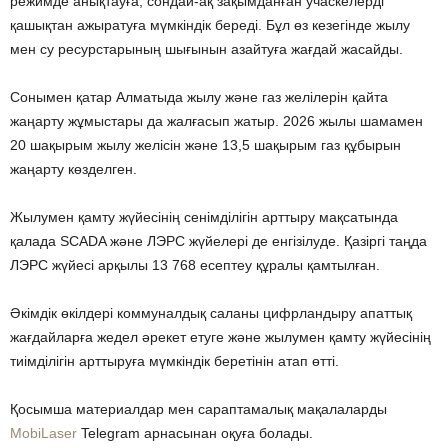
режимде анықтауға, сондай-ақ зақымданған учаскелерді
қашықтан ажыратуға мүмкіндік береді. Бұл өз кезегінде жылу
мен су ресурстарының шығынын азайтуға жағдай жасайды.
Сонымен қатар Алматыда жылу және газ желілерін қайта
жаңарту жұмыстары да жалғасып жатыр. 2026 жылы шамамен
20 шақырым жылу желісін және 13,5 шақырым газ құбырын
жаңарту көзделген.
Жылумен қамту жүйесінің сенімділігін арттыру мақсатында
қалада SCADA және ЛЭРС жүйелері де енгізілуде. Қазіргі таңда
ЛЭРС жүйесі арқылы 13 768 есептеу құралы қамтылған.
Әкімдік өкілдері коммуналдық саланы цифрландыру апаттық
жағдайларға жедел әрекет етуге және жылумен қамту жүйесінің
тиімділігін арттыруға мүмкіндік беретінін атап өтті.
Қосымша материалдар мен сараптамалық мақалаларды
MobiLaser
Telegram арнасынан оқуға болады.