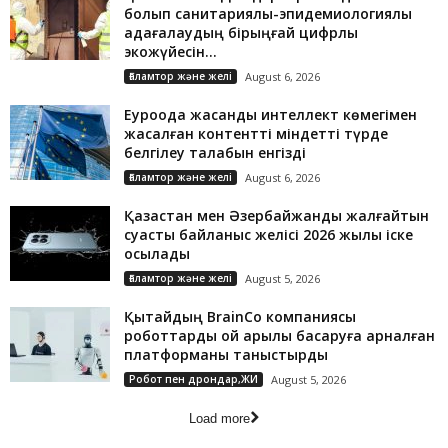
болып санитариялық-эпидемиологиялық
қадағалаудың бірыңғай цифрлық
экожүйесін...
Ғаламтор және желі
August 6, 2026
Еуроодақ жасанды интеллект көмегімен
жасалған контентті міндетті түрде
белгілеу талабын енгізді
Ғаламтор және желі
August 6, 2026
Қазақстан мен Әзербайжанды жалғайтын
суасты байланыс желісі 2026 жылы іске
қосылады
Ғаламтор және желі
August 5, 2026
Қытайдың BrainCo компаниясы
роботтарды ой арқылы басқаруға арналған
платформаны таныстырды
Робот пен дрондар,ЖИ
August 5, 2026
Load more