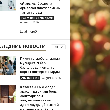
ой арқылы басқаруға
арналған платформаны
таныстырды
Робот пен дрондар,ЖИ
August 5, 2026
Load more
СЛЕДНИЕ НОВОСТИ
All
Пилоттық жоба аясында
мүгедектігі бар
балалардың оңалту
көрсеткіштері жақсарды
Ана мен бала
August 6, 2026
Қазақстан ТМД елдері
арасында алғаш болып
санитариялық-
эпидемиологиялық
қадағалаудың бірыңғай
цифрлық экожүйесін...