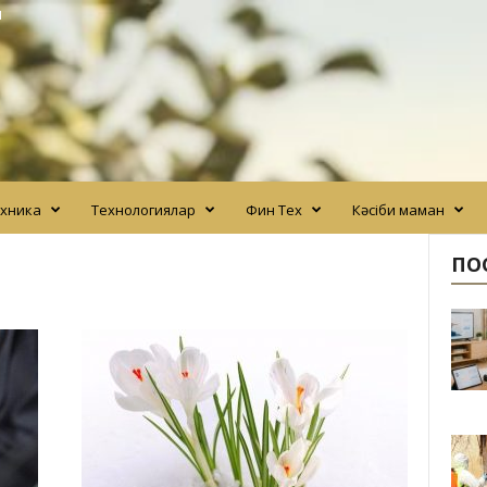
N
хника
Технологиялар
Фин Тех
Кәсіби маман
ПО