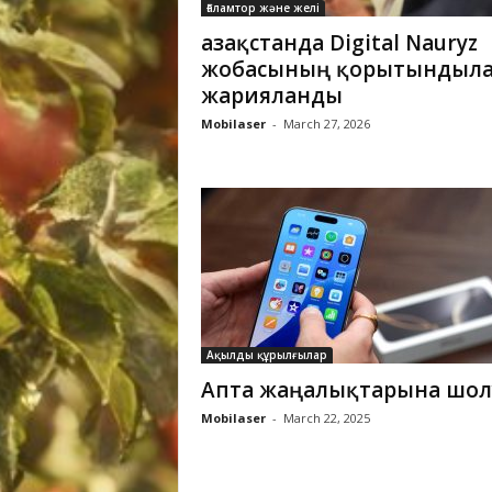
Ғаламтор және желі
Қазақстанда Digital Nauryz
жобасының қорытындыл
жарияланды
Mobilaser
-
March 27, 2026
Ақылды құрылғылар
Апта жаңалықтарына шол
Mobilaser
-
March 22, 2025