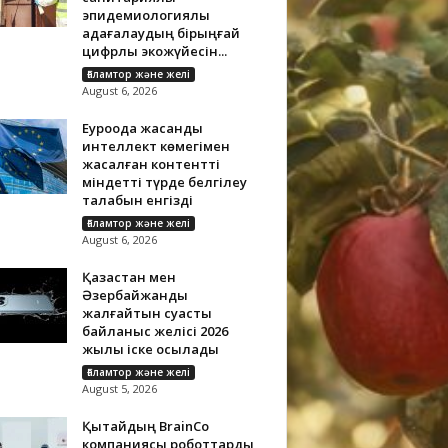
эпидемиологиялық
қадағалаудың бірыңғай
цифрлық экожүйесін...
Ғаламтор және желі
August 6, 2026
Еуроодақ жасанды
интеллект көмегімен
жасалған контентті
міндетті түрде белгілеу
талабын енгізді
Ғаламтор және желі
August 6, 2026
Қазақстан мен
Әзербайжанды
жалғайтын суасты
байланыс желісі 2026
жылы іске қосылады
Ғаламтор және желі
August 5, 2026
Қытайдың BrainCo
компаниясы роботтарды