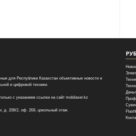
РУ
Ново
Элек
ные для Республики Казахстан объективные новости и
Техни
ьной и цифровой техники.
Техно
День
олько с указанием ссылки на сайт
mobilaser.kz
Проф
Суве
, д. 208/2, оф. 269, цокольный этаж.
Flash
Конт