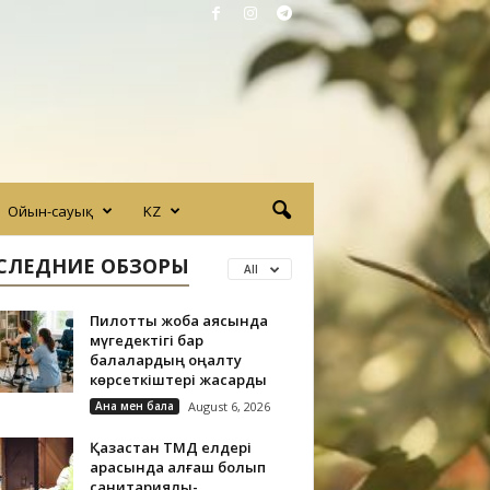
Ойын-сауық
KZ
СЛЕДНИЕ ОБЗОРЫ
All
Пилоттық жоба аясында
мүгедектігі бар
балалардың оңалту
көрсеткіштері жақсарды
Ана мен бала
August 6, 2026
Қазақстан ТМД елдері
арасында алғаш болып
санитариялық-