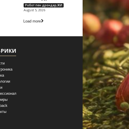
Робот пен дрондар,ЖИ
August 5, 2026
Load more
БРИКИ
сти
троника
ка
логии
ги
ессионал
ниры
back
акты