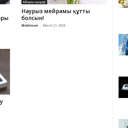
Айтулы күндер
Наурыз мейрамы құтты
ары
болсын!
Mobilaser
-
March 21, 2026
у