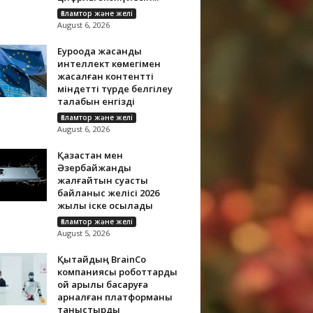
Ғаламтор және желі
August 6, 2026
Еуроодақ жасанды
интеллект көмегімен
жасалған контентті
міндетті түрде белгілеу
талабын енгізді
Ғаламтор және желі
August 6, 2026
Қазақстан мен
Әзербайжанды
жалғайтын суасты
байланыс желісі 2026
жылы іске қосылады
Ғаламтор және желі
August 5, 2026
Қытайдың BrainCo
компаниясы роботтарды
ой арқылы басқаруға
арналған платформаны
таныстырды