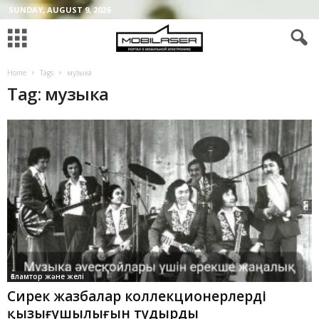
SUNDAY, AUGUST 9, 2026
Home
Tags
музыка
Tag: музыка
Ғаламтор және желі
Сирек жазбалар коллекционерлердің
қызығушылығын тудырды