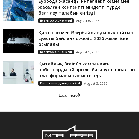
Еуроодақ жасанды интеллект көмегімен
жасалған контентті міндетті түрде
белгілеу талабын енгізді
Ғаламтор және желі
August 6, 2026
Қазақстан мен Әзербайжанды жалғайтын
суасты байланыс желісі 2026 жылы іске
қосылады
Ғаламтор және желі
August 5, 2026
Қытайдың BrainCo компаниясы
роботтарды ой арқылы басқаруға арналған
платформаны таныстырды
Робот пен дрондар,ЖИ
August 5, 2026
Load more