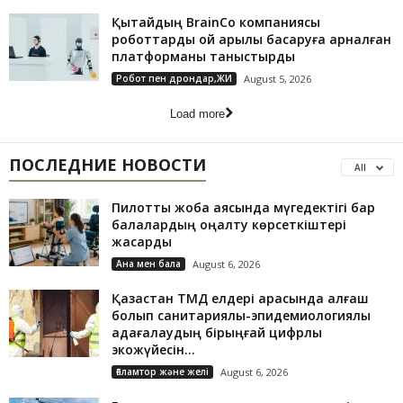
Қытайдың BrainCo компаниясы
роботтарды ой арқылы басқаруға арналған
платформаны таныстырды
Робот пен дрондар,ЖИ
August 5, 2026
Load more
ПОСЛЕДНИЕ НОВОСТИ
All
Пилоттық жоба аясында мүгедектігі бар
балалардың оңалту көрсеткіштері
жақсарды
Ана мен бала
August 6, 2026
Қазақстан ТМД елдері арасында алғаш
болып санитариялық-эпидемиологиялық
қадағалаудың бірыңғай цифрлық
экожүйесін...
Ғаламтор және желі
August 6, 2026