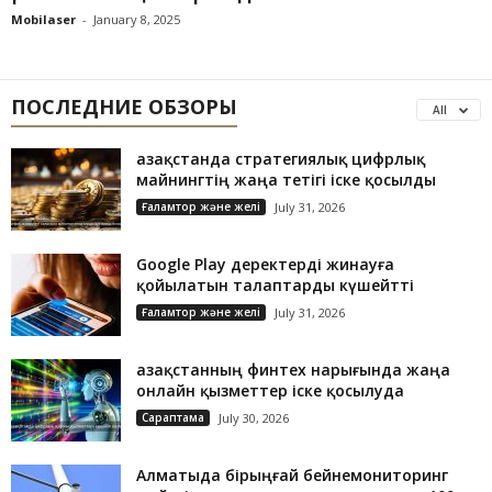
Mobilaser
-
January 8, 2025
ПОСЛЕДНИЕ ОБЗОРЫ
All
Қазақстанда стратегиялық цифрлық
майнингтің жаңа тетігі іске қосылды
Ғаламтор және желі
July 31, 2026
Google Play деректерді жинауға
қойылатын талаптарды күшейтті
Ғаламтор және желі
July 31, 2026
Қазақстанның финтех нарығында жаңа
онлайн қызметтер іске қосылуда
Сараптама
July 30, 2026
Алматыда бірыңғай бейнемониторинг