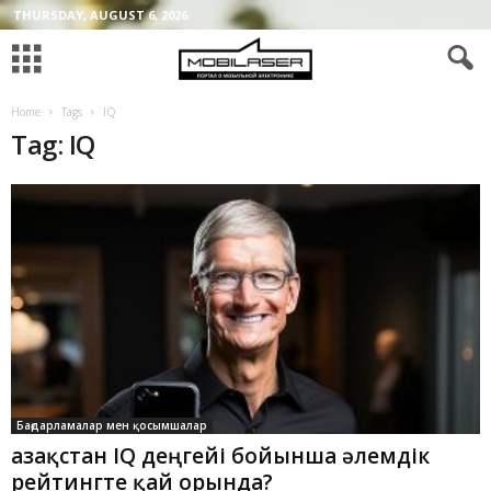
THURSDAY, AUGUST 6, 2026
Home
Tags
IQ
Tag: IQ
Бағдарламалар мен қосымшалар
Қазақстан IQ деңгейі бойынша әлемдік
рейтингте қай орында?