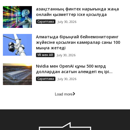
Қазақстанның финтех нарығында жаңа
онлайн қызметтер іске қосылуда
Сараптама
July 30, 2026
Алматыда бірыңғай бейнемониторинг
жүйесіне қосылған камералар саны 100
мыңға жетеді
VR мен AR
July 30, 2026
Nvidia мен OpenAI құны 500 млрд
доллардан асатын әлемдегі ең ірі...
Сараптама
July 30, 2026
Load more