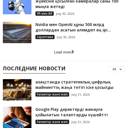
жүйесіне қосылған камералар саны 100
мыңға жетеді
VR мен AR
July 30, 2026
Nvidia мен OpenAI құны 500 млрд
доллардан асатын әлемдегі ең ірі...
Сараптама
July 30, 2026
Load more
ПОСЛЕДНИЕ НОВОСТИ
All
Қазақстанда стратегиялық цифрлық
майнингтің жаңа тетігі іске қосылды
Ғаламтор және желі
July 31, 2026
Google Play деректерді жинауға
қойылатын талаптарды күшейтті
Ғаламтор және желі
July 31, 2026