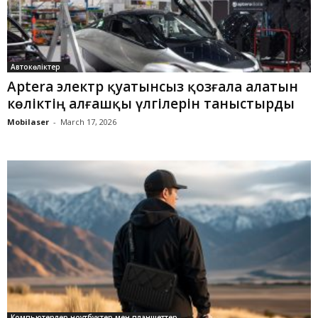
Автокөліктер
Aptera электр қуатынсыз қозғала алатын
көліктің алғашқы үлгілерін таныстырды
Mobilaser
-
March 17, 2026
Компьютерлер,ноутбуктер мен планшеттер