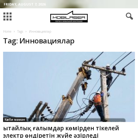
FRIDAY, AUGUST 7, 2026
Home
Tags
Инновациялар
Tag: Инновациялар
Кәсіби маман
Қытайлық ғалымдар көмірден тікелей
электр өндіретін жүйе әзірледі