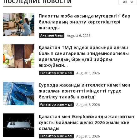
ПОСЛЕДНИЕ НОВОСТИ
All
Пилоттық жоба аясында мүгедектігі бар
балалардың оңалту көрсеткіштері
жақсарды
Ана мен бала
August 6, 2026
Қазақстан ТМД елдері арасында алғаш
болып санитариялық-эпидемиологиялық
қадағалаудың бірыңғай цифрлық
экожүйесін...
Ғаламтор және желі
August 6, 2026
Еуроодақ жасанды интеллект көмегімен
жасалған контентті міндетті түрде
белгілеу талабын енгізді
Ғаламтор және желі
August 6, 2026
Қазақстан мен Әзербайжанды жалғайтын
суасты байланыс желісі 2026 жылы іске
қосылады
Ғаламтор және желі
August 5, 2026