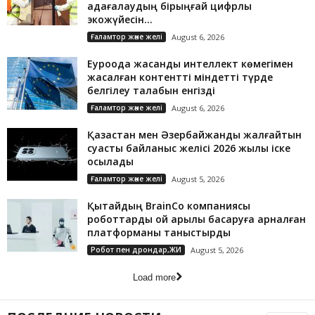
қадағалаудың бірыңғай цифрлық
экожүйесін...
Ғаламтор және желі
August 6, 2026
Еуроодақ жасанды интеллект көмегімен
жасалған контентті міндетті түрде
белгілеу талабын енгізді
Ғаламтор және желі
August 6, 2026
Қазақстан мен Әзербайжанды жалғайтын
суасты байланыс желісі 2026 жылы іске
қосылады
Ғаламтор және желі
August 5, 2026
Қытайдың BrainCo компаниясы
роботтарды ой арқылы басқаруға арналған
платформаны таныстырды
Робот пен дрондар,ЖИ
August 5, 2026
Load more