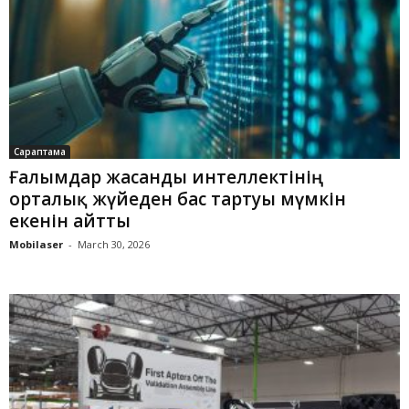
Сараптама
Ғалымдар жасанды интеллектінің
орталық жүйеден бас тартуы мүмкін
екенін айтты
Mobilaser
-
March 30, 2026