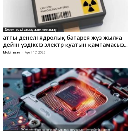
Деректерді сақтау және жинақтау
Қатты денелі ядролық батарея жүз жылға
дейін үздіксіз электр қуатын қамтамасыз...
Mobilaser
-
April 17, 2026