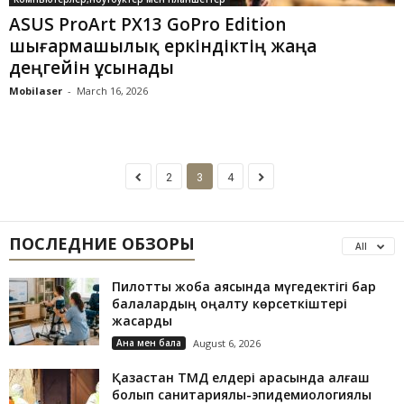
ASUS ProArt PX13 GoPro Edition
шығармашылық еркіндіктің жаңа
деңгейін ұсынады
Mobilaser
-
March 16, 2026
2
3
4
ПОСЛЕДНИЕ ОБЗОРЫ
All
Пилоттық жоба аясында мүгедектігі бар
балалардың оңалту көрсеткіштері
жақсарды
Ана мен бала
August 6, 2026
Қазақстан ТМД елдері арасында алғаш
болып санитариялық-эпидемиологиялық