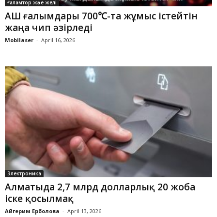
Ғаламтор және желі
АҚШ ғалымдары 700℃-та жұмыс істейтін
жаңа чип әзірледі
Mobilaser
-
April 16, 2026
Электроника
Алматыда 2,7 млрд долларлық 20 жоба
іске қосылмақ
Айгерим Ерболова
-
April 13, 2026