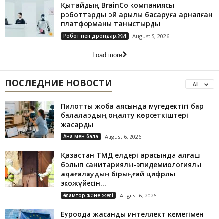
Қытайдың BrainCo компаниясы
роботтарды ой арқылы басқаруға арналған
платформаны таныстырды
Робот пен дрондар,ЖИ
August 5, 2026
Load more
ПОСЛЕДНИЕ НОВОСТИ
All
Пилоттық жоба аясында мүгедектігі бар
балалардың оңалту көрсеткіштері
жақсарды
Ана мен бала
August 6, 2026
Қазақстан ТМД елдері арасында алғаш
болып санитариялық-эпидемиологиялық
қадағалаудың бірыңғай цифрлық
экожүйесін...
Ғаламтор және желі
August 6, 2026
Еуроодақ жасанды интеллект көмегімен