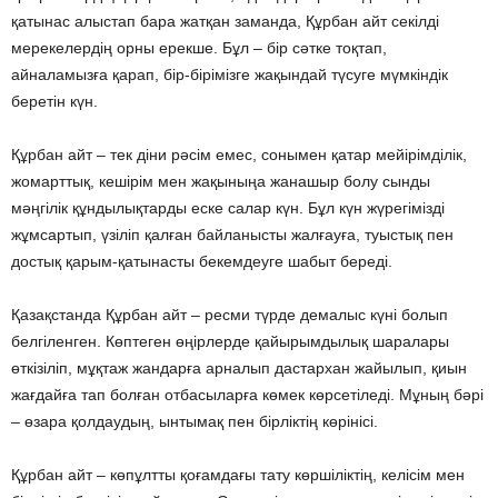
қатынас алыстап бара жатқан заманда, Құрбан айт секілді
мерекелердің орны ерекше. Бұл – бір сәтке тоқтап,
айналамызға қарап, бір-бірімізге жақындай түсуге мүмкіндік
беретін күн.
Құрбан айт – тек діни рәсім емес, сонымен қатар мейірімділік,
жомарттық, кешірім мен жақыныңа жанашыр болу сынды
мәңгілік құндылықтарды еске салар күн. Бұл күн жүрегімізді
жұмсартып, үзіліп қалған байланысты жалғауға, туыстық пен
достық қарым-қатынасты бекемдеуге шабыт береді.
Қазақстанда Құрбан айт – ресми түрде демалыс күні болып
белгіленген. Көптеген өңірлерде қайырымдылық шаралары
өткізіліп, мұқтаж жандарға арналып дастархан жайылып, қиын
жағдайға тап болған отбасыларға көмек көрсетіледі. Мұның бәрі
– өзара қолдаудың, ынтымақ пен бірліктің көрінісі.
Құрбан айт – көпұлтты қоғамдағы тату көршіліктің, келісім мен