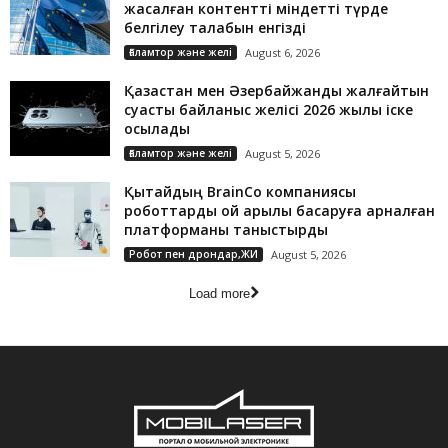
жасалған контентті міндетті түрде
белгілеу талабын енгізді
Ғаламтор және желі
August 6, 2026
Қазақстан мен Әзербайжанды жалғайтын
суасты байланыс желісі 2026 жылы іске
қосылады
Ғаламтор және желі
August 5, 2026
Қытайдың BrainCo компаниясы
роботтарды ой арқылы басқаруға арналған
платформаны таныстырды
Робот пен дрондар,ЖИ
August 5, 2026
Load more