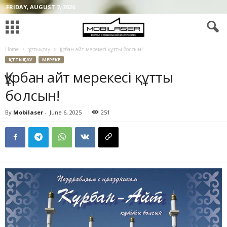
FRIDAY, AUGUST 7, 2026
Home
Құттықтау
Құрбан айт мерекесі құтты болсын!
ҚҰТТЫҚТАУ
МЕРЕКЕ
Құрбан айт мерекесі құтты
болсын!
By
Mobilaser
-
June 6, 2025
251