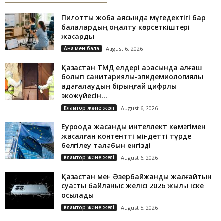
Пилоттық жоба аясында мүгедектігі бар
балалардың оңалту көрсеткіштері
жақсарды
Ана мен бала
August 6, 2026
Қазақстан ТМД елдері арасында алғаш
болып санитариялық-эпидемиологиялық
қадағалаудың бірыңғай цифрлық
экожүйесін...
Ғаламтор және желі
August 6, 2026
Еуроодақ жасанды интеллект көмегімен
жасалған контентті міндетті түрде
белгілеу талабын енгізді
Ғаламтор және желі
August 6, 2026
Қазақстан мен Әзербайжанды жалғайтын
суасты байланыс желісі 2026 жылы іске
қосылады
Ғаламтор және желі
August 5, 2026