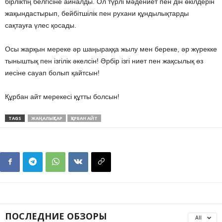
бірліктің белгісіне айналды. Ол түрлі мәдениет пен дін өкілдерін
жақындастырып, бейбітшілік пен рухани құндылықтарды
сақтауға үлес қосады.
Осы жарқын мереке әр шаңыраққа жылу мен береке, әр жүрекке
тыныштық пен ізгілік әкелсін! Әрбір ізгі ниет пен жақсылық өз
иесіне сауап болып қайтсын!
Құрбан айт мерекесі құтты болсын!
TAGS
ЖАҢАЛЫҚТАР
ҚҰРБАН АЙТ
ПОСЛЕДНИЕ ОБЗОРЫ
All