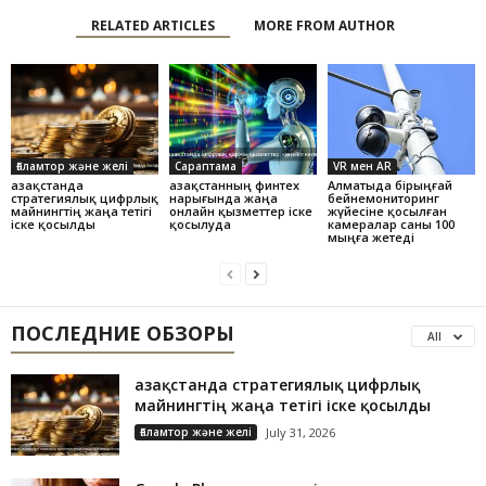
RELATED ARTICLES
MORE FROM AUTHOR
Ғаламтор және желі
Сараптама
VR мен AR
Қазақстанда
Қазақстанның финтех
Алматыда бірыңғай
стратегиялық цифрлық
нарығында жаңа
бейнемониторинг
майнингтің жаңа тетігі
онлайн қызметтер іске
жүйесіне қосылған
іске қосылды
қосылуда
камералар саны 100
мыңға жетеді
ПОСЛЕДНИЕ ОБЗОРЫ
All
Қазақстанда стратегиялық цифрлық
майнингтің жаңа тетігі іске қосылды
Ғаламтор және желі
July 31, 2026