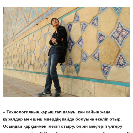
– Технологияның қарыштап дамуы күн сайын жаңа
құралдар мен шешімдердің пайда болуына әкеліп отыр.
Осындай қарқынмен ілесіп отыру, бәрін меңгеріп үлгеру