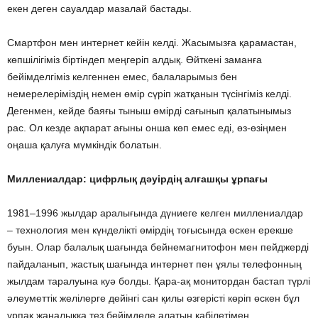
екен деген сауалдар мазалай бастады.
Смартфон мен интернет кейін келді. Жасымызға қарамастан,
көпшілігіміз біртіндеп меңгеріп алдық. Өйткені заманға
бейімделгіміз келгеннен емес, балаларымыз бен
немерелеріміздің немен өмір сүріп жатқанын түсінгіміз келді.
Дегенмен, кейде баяғы тыныш өмірді сағынып қалатынымыз
рас. Ол кезде ақпарат ағыны онша көп емес еді, өз-өзіңмен
оңаша қалуға мүмкіндік болатын.
Миллениалдар: цифрлық дәуірдің алғашқы ұрпағы
1981–1996 жылдар аралығында дүниеге келген миллениалдар
– технология мен күнделікті өмірдің тоғысында өскен ерекше
буын. Олар балалық шағында бейнемагнитофон мен пейджерді
пайдаланып, жастық шағында интернет пен ұялы телефонның
жылдам таралуына куә болды. Қара-ақ монитордан бастап түрлі
әлеуметтік желілерге дейінгі сан қилы өзгерісті көріп өскен бұл
ұрпақ жаңалыққа тез бейімделе алатын қабілетімен