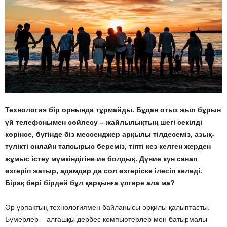
Технология бір орнында тұрмайды. Бұдан отыз жыл бұрын
үй телефонымен сөйлесу – жайлылықтың шегі секілді
көрінсе, бүгінде біз мессенджер арқылы тілдесеміз, азық-
түлікті онлайн тапсырыс береміз, тіпті кез келген жерден
жұмыс істеу мүмкіндігіне ие болдық. Дүние күн санап
өзгеріп жатыр, адамдар да сол өзгеріске ілесіп келеді.
Бірақ бәрі бірдей бұл қарқынға үлгере ала ма?
Әр ұрпақтың технологиямен байланысы әрқилы қалыптасты.
Бумерлер – алғашқы дербес компьютерлер мен батырмалы