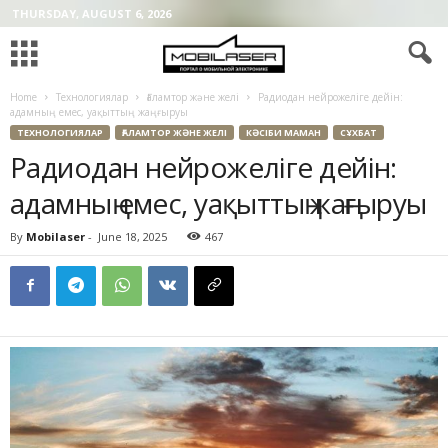
THURSDAY, AUGUST 6, 2026
Home
Технологиялар
Ғаламтор және желі
Радиодан нейрожеліге дейін:
адамның емес, уақыттың жаңғыруы
ТЕХНОЛОГИЯЛАР
ҒАЛАМТОР ЖӘНЕ ЖЕЛІ
КӘСІБИ МАМАН
СҰХБАТ
Радиодан нейрожеліге дейін:
адамның емес, уақыттың жаңғыруы
By
Mobilaser
-
June 18, 2025
467