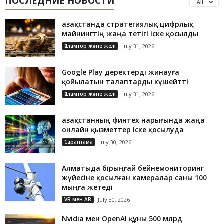
ПОСЛЕДНИЕ НОВОСТИ
All
Қазақстанда стратегиялық цифрлық
майнингтің жаңа тетігі іске қосылды
Ғаламтор және желі
July 31, 2026
Google Play деректерді жинауға
қойылатын талаптарды күшейтті
Ғаламтор және желі
July 31, 2026
Қазақстанның финтех нарығында жаңа
онлайн қызметтер іске қосылуда
Сараптама
July 30, 2026
Алматыда бірыңғай бейнемониторинг
жүйесіне қосылған камералар саны 100
мыңға жетеді
VR мен AR
July 30, 2026
Nvidia мен OpenAI құны 500 млрд