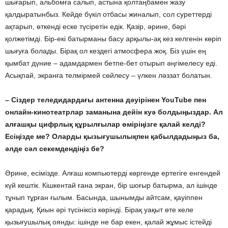
шығарып, альбомға салып, астына қолтаңбамен жазу
қалдыратынбыз. Кейде бүкіл отбасы жиналып, сол суреттерді
ақтарып, өткенді еске түсіретін едік. Қазір, әрине, бәрі
қолжетімді. Бір-екі батырманы басу арқылы-ақ кез келгенін көріп
шығуға болады. Бірақ ол кездегі атмосфера жоқ. Біз үшін ең
қымбат дүние – адамдармен бетпе-бет отырып әңгімелесу еді.
Асықпай, экранға телмірмей сөйлесу – үлкен ләззат болатын.
– Сіздер теледидардағы антенна дәуірінен YouTube пен
онлайн-кинотеатрлар заманына дейін куә болдыңыздар. Ал
алғашқы цифрлық құрылғылар өміріңізге қалай келді?
Есіңізде ме? Оларды қызығушылықпен қабылдадыңыз ба,
әлде сәл секемдендіңіз бе?
Әрине, есімізде. Алғаш компьютерді көргенде ертегіге енгендей
күй кештік. Кішкентай ғана экран, бір шоғыр батырма, ал ішінде
тұнып тұрған ғылым. Басында, шынымды айтсам, қауіппен
қарадық. Қиын әрі түсініксіз көрінді. Бірақ уақыт өте келе
қызығушылық оянды: ішінде не бар екен, қалай жұмыс істейді