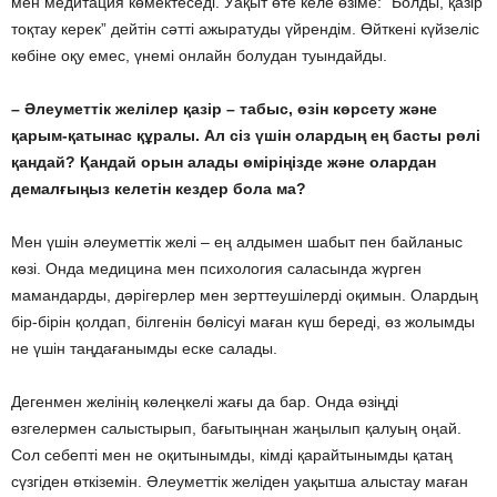
мен медитация көмектеседі. Уақыт өте келе өзіме: “Болды, қазір
тоқтау керек” дейтін сәтті ажыратуды үйрендім. Өйткені күйзеліс
көбіне оқу емес, үнемі онлайн болудан туындайды.
– Әлеуметтік желілер қазір – табыс, өзін көрсету және
қарым-қатынас құралы. Ал сіз үшін олардың ең басты рөлі
қандай? Қандай орын алады өміріңізде және олардан
демалғыңыз келетін кездер бола ма?
Мен үшін әлеуметтік желі – ең алдымен шабыт пен байланыс
көзі. Онда медицина мен психология саласында жүрген
мамандарды, дәрігерлер мен зерттеушілерді оқимын. Олардың
бір-бірін қолдап, білгенін бөлісуі маған күш береді, өз жолымды
не үшін таңдағанымды еске салады.
Дегенмен желінің көлеңкелі жағы да бар. Онда өзіңді
өзгелермен салыстырып, бағытыңнан жаңылып қалуың оңай.
Сол себепті мен не оқитынымды, кімді қарайтынымды қатаң
сүзгіден өткіземін. Әлеуметтік желіден уақытша алыстау маған