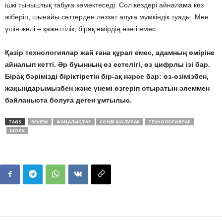
ішкі тыныштық табуға көмектеседі. Сол кездері айналама көз
жіберіп, шынайы сәттерден ләззат алуға мүмкіндік туады. Мен
үшін желі – қажеттілік, бірақ өмірдің өзегі емес.
Қазір технологиялар жай ғана құрал емес, адамның өміріне
айналып кетті. Әр буынның өз естелігі, өз цифрлы ізі бар.
Бірақ бәрімізді біріктіретін бір-ақ нәрсе бар: өз-өзімізбен,
жақындарымызбен және үнемі өзгеріп отыратын әлеммен
байланыста болуға деген ұмтылыс.
TAGS
REVIEW
ЖАҢАЛЫҚТАР
СОҢҒЫ ШОЛУЛАР
ТЕХНОЛОГИЯЛАР
ШОЛУ