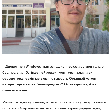
– Дискет пен Windows-тың алғашқы нұсқаларымен таныс
буынсыз, ал бүгінде нейрожелі мен түрлі заманауи
сервистерді еркін меңгеріп отырсыз. Осындай үлкен
өзгерістерге қалай бейімделдіңіз? Өз тәжірибеңізбен
бөлісіп өтсеңіз.
Мектепте оқып жүргенімізде технологиялар біз үшін қолжетімсіз
болатын. Олар жайлы тек кітаптар мен журналдардан оқып,