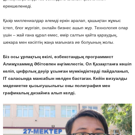
ерекшеленеді.
Қазір миллениалдар әлемді еркін аралап, қашықтан жұмыс
істеп, блог жүргізіп, онлайн бизнес ашып жүр. Технология олар
үшін – жай ғана құрал емес, өмір салтын қайта қараудың,
шекара мен кәсіптің жаңа мағынаға ие болуының жолы.
Біз осы ұрпақтың өкілі, өзбекстандық программист
Алимұхаммед Әбітовпен әңгімелестік. Ол Қазақстанға көшіп
келіп, цифрлық дәуір ұсынған мүмкіндіктерді пайдаланып,
IT саласында мансабын нөлден бастаған. Кейін визуалды
мәдениетке қызығушылығы оны полиграфия мен
графикалық дизайнға алып келді.