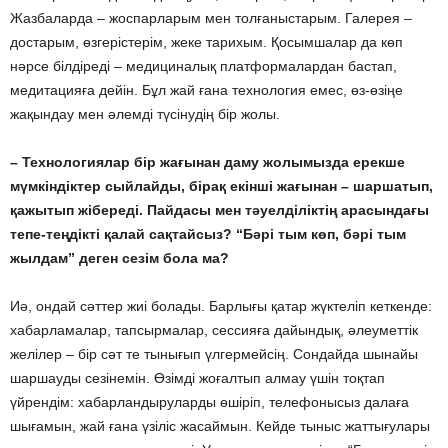
Жазбаларда – жоспарларым мен толғаныстарым. Галерея –
достарым, өзгерістерім, жеке тарихым. Қосымшалар да көп
нәрсе білдіреді – медициналық платформалардан бастап,
медитацияға дейін. Бұл жай ғана технология емес, өз-өзіңе
жақындау мен әлемді түсінудің бір жолы.
– Технологиялар бір жағынан даму жолымызда ерекше
мүмкіндіктер сыйлайды, бірақ екінші жағынан – шаршатып,
қажытып жібереді. Пайдасы мен тәуелділіктің арасындағы
тепе-теңдікті қалай сақтайсыз? “Бәрі тым көп, бәрі тым
жылдам” деген сезім бола ма?
Иә, ондай сәттер жиі болады. Барлығы қатар жүктеліп кеткенде:
хабарламалар, тапсырмалар, сессияға дайындық, әлеуметтік
желілер – бір сәт те тынығып үлгермейсің. Сондайда шынайы
шаршауды сезінемін. Өзімді жоғалтып алмау үшін тоқтап
үйрендім: хабарландыруларды өшіріп, телефонысыз далаға
шығамын, жай ғана үзіліс жасаймын. Кейде тыныс жаттығулары