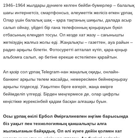
1946–1964 жылдары дүниеге келген бейби-бумерлер – балалық
шағы интернетсіз, смартфонсыз, әлеуметтік желісіз өткен ұрпақ.
Олар үшін балалық шақ – қара тақтаның шиқылы, далада асыр
салып ойнау, үйдегі бір ғана телефонның қоңырауын бүкіл
отбасының елеңдеп тосуы. Ол кезде хат жазу – сағынышты
жеткізудің жалғыз жолы еді. Жаңалықты – газеттен, ауа райын –
радио арқылы білетін. Фотосуретті апталап күтіп, қара-қоңыр
альбомға салып, әр бетіне ерекше естелікпен қарайтын.
Ал қазір сол ұрпақ Telegram-нан жаңалық оқиды, онлайн-
банкинг арқылы төлем жасайды, немересімен бейнеқоңырау
арқылы тілдеседі. Уақытпен бірге өзгеріп, жаңа өмірге
бейімделіп үлгерді. Бірден меңгермесе де, олар цифрлы
кеңістікке жүрексінбей қадам басқан алғашқы буын.
Осы ұрпақ өкілі Ербол Әмірғалиевпен әңгіме барысында
біз уақыт пен технологияның қаншалықты алға
жылжығанын байқадық. Ол әлі күнге дейін қолмен хат