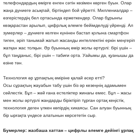
телефондардың өмірге енген сәтін көзімен көрген буын. Олар
жаңа дүниеге асықпай, біртіндеп бой үйретті. Миллениалдар –
өзгерістердің бел ортасында ержеткендер. Олар бұрынғы
көзқарастан арылып, цифрлық әлемге бейімделуді үйренді. Ал
зумерлер – дүниеге келген күнінен бастап қолына смартфон
тиген, әріп танымай жатып жасанды интеллектіні еркін меңгеріп
жатқан жас толқын. Әр буынның өмір жолы әртүрлі: бірі үшін –
бұл таңданыс, бірі үшін – табиғи орта. Уайымы да, қуанышы да
өзіне тән.
Технология әр ұрпақтың өміріне қалай әсер етті?
Осы сұрақтың жауабын табу үшін біз әр кезеңнің адамымен
сөйлестік. Бұл – жәй ғана естеліктер жинағы емес. Бұл – жасы
мен жолы әртүрлі жандарды біріктіріп тұрған ортақ кеңістік,
технология деген үлкен көпірдің хикаясы. Сан алуан буынның
бір ырғақта үндесе алатынын көрсететін сыр.
Бумерлер: жазбаша хаттан – цифрлы әлемге дейінгі ұрпақ