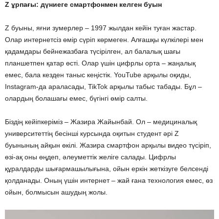
Z ұрпағы: дүниеге смартфонмен келген буын
Z буыны, яғни зумерлер – 1997 жылдан кейін туған жастар.
Олар интернетсіз өмір сүріп көрмеген. Алғашқы күлкілері мен
қадамдары бейнежазбаға түсірілген, ал балалық шағы
планшетпен қатар өсті. Олар үшін цифрлы орта – жаңалық
емес, бала кезден таныс кеңістік. YouTube арқылы оқиды,
Instagram-да араласады, TikTok арқылы табыс табады. Бұл –
олардың болашағы емес, бүгінгі өмір салты.
Біздің кейіпкеріміз – Жазира Жайынбай. Ол – медициналық
университеттің бесінші курсында оқитын студент әрі Z
буынының айқын өкілі. Жазира смартфон арқылы видео түсіріп,
өзі-ақ оны өңдеп, әлеуметтік желіге салады. Цифрлы
құралдарды шығармашылығына, ойын еркін жеткізуге белсенді
қолданады. Оның үшін интернет – жай ғана технология емес, өз
ойын, болмысын ашудың жолы.