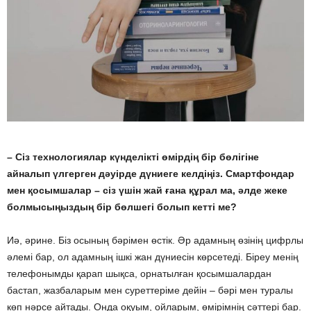
– Сіз технологиялар күнделікті өмірдің бір бөлігіне
айналып үлгерген дәуірде дүниеге келдіңіз. Смартфондар
мен қосымшалар – сіз үшін жай ғана құрал ма, әлде жеке
болмысыңыздың бір бөлшегі болып кетті ме?
Иә, әрине. Біз осының бәрімен өстік. Әр адамның өзінің цифрлы
әлемі бар, ол адамның ішкі жан дүниесін көрсетеді. Біреу менің
телефонымды қарап шықса, орнатылған қосымшалардан
бастап, жазбаларым мен суреттеріме дейін – бәрі мен туралы
көп нәрсе айтады. Онда оқуым, ойларым, өмірімнің сәттері бар.