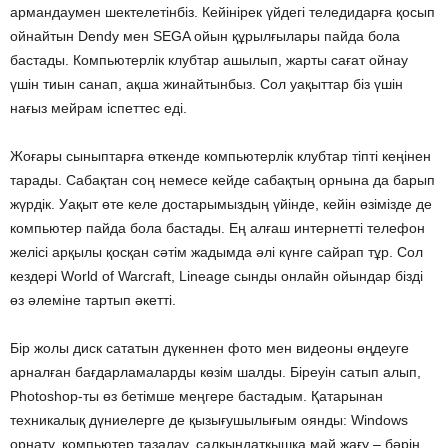
армандаумен шектелетінбіз. Кейінірек үйдегі теледидарға қосып
ойнайтын Dendy мен SEGA ойын құрылғылары пайда бола
бастады. Компьютерлік клубтар ашылып, жарты сағат ойнау
үшін тиын санап, ақша жинайтынбыз. Сол уақыттар біз үшін
нағыз мейрам іспеттес еді.
Жоғары сыныптарға өткенде компьютерлік клубтар тіпті кеңінен
тарады. Сабақтан соң немесе кейде сабақтың орнына да барып
жүрдік. Уақыт өте келе достарымыздың үйінде, кейін өзімізде де
компьютер пайда бола бастады. Ең алғаш интернетті телефон
желісі арқылы қосқан сәтім жадымда әлі күнге сайрап тұр. Сол
кездері World of Warcraft, Lineage сынды онлайн ойындар бізді
өз әлеміне тартып әкетті.
Бір жолы диск сататын дүкеннен фото мен видеоны өңдеуге
арналған бағдарламаларды көзім шалды. Біреуін сатып алып,
Photoshop-ты өз бетімше меңгере бастадым. Қатарынан
техникалық дүниелерге де қызығушылығым оянды: Windows
орнату, компьютер тазалау, салқындатқышқа май жағу – бәрін