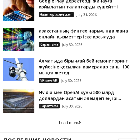
Google Play деректерді жинауға
қойылатын талаптарды күшейтті
Ғаламтор және желі
July 31, 2026
Қазақстанның финтех нарығында жаңа
онлайн қызметтер іске қосылуда
Сараптама
July 30, 2026
Алматыда бірыңғай бейнемониторинг
жүйесіне қосылған камералар саны 100
мыңға жетеді
VR мен AR
July 30, 2026
Nvidia мен OpenAI құны 500 млрд
доллардан асатын әлемдегі ең ірі...
Сараптама
July 30, 2026
Load more