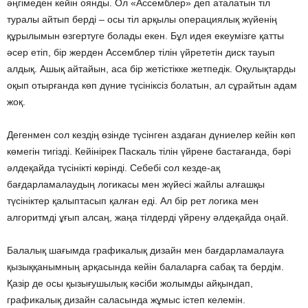
әңгімеден кейін оянды. Ол «Ассемблер» деп аталатын тіл
туралы айтып берді – осы тіл арқылы операциялық жүйенің
құрылымын өзгертуге болады екен. Бұл идея екеумізге қатты
әсер етіп, бір жерден Ассемблер тілін үйрететін диск тауып
алдық. Ашық айтайын, аса бір жетістікке жетпедік. Оқулықтарды
оқып отырғанда көп дүние түсініксіз болатын, ал сұрайтын адам
жоқ.
Дегенмен сол кездің өзінде түсінген аздаған дүниелер кейін көп
көмегін тигізді. Кейінірек Паскаль тілін үйрене бастағанда, бәрі
әлдеқайда түсінікті көрінді. Себебі сол кезде-ақ
бағдарламалаудың логикасы мен жүйесі жайлы алғашқы
түсініктер қалыптасып қалған еді. Ал бір рет логика мен
алгоритмді ұғып алсаң, жаңа тілдерді үйрену әлдеқайда оңай.
Балалық шағымда графикалық дизайн мен бағдарламалауға
қызыққанымның арқасында кейін балаларға сабақ та бердім.
Қазір де осы қызығушылық кәсіби жолымды айқындап,
графикалық дизайн саласында жұмыс істеп келемін.