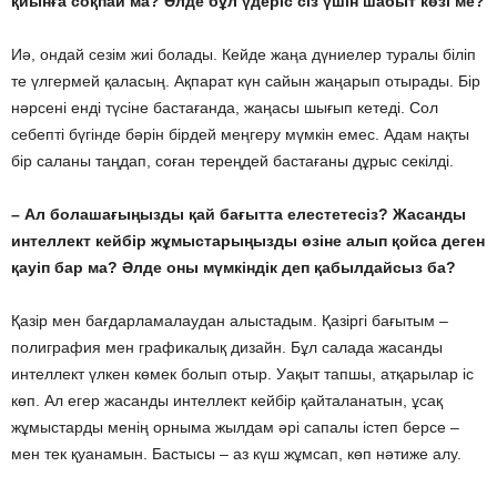
қиынға соқпай ма? Әлде бұл үдеріс сіз үшін шабыт көзі ме?
Иә, ондай сезім жиі болады. Кейде жаңа дүниелер туралы біліп
те үлгермей қаласың. Ақпарат күн сайын жаңарып отырады. Бір
нәрсені енді түсіне бастағанда, жаңасы шығып кетеді. Сол
себепті бүгінде бәрін бірдей меңгеру мүмкін емес. Адам нақты
бір саланы таңдап, соған тереңдей бастағаны дұрыс секілді.
– Ал болашағыңызды қай бағытта елестетесіз? Жасанды
интеллект кейбір жұмыстарыңызды өзіне алып қойса деген
қауіп бар ма? Әлде оны мүмкіндік деп қабылдайсыз ба?
Қазір мен бағдарламалаудан алыстадым. Қазіргі бағытым –
полиграфия мен графикалық дизайн. Бұл салада жасанды
интеллект үлкен көмек болып отыр. Уақыт тапшы, атқарылар іс
көп. Ал егер жасанды интеллект кейбір қайталанатын, ұсақ
жұмыстарды менің орныма жылдам әрі сапалы істеп берсе –
мен тек қуанамын. Бастысы – аз күш жұмсап, көп нәтиже алу.