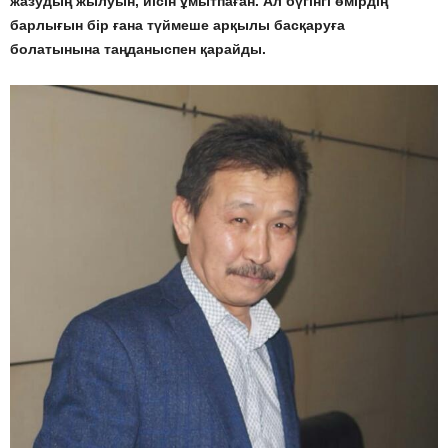
жазудың жылуын, иісін ұмытпаған. Ал бүгінгі өмірдің
барлығын бір ғана түймеше арқылы басқаруға
болатынына таңданыспен қарайды.