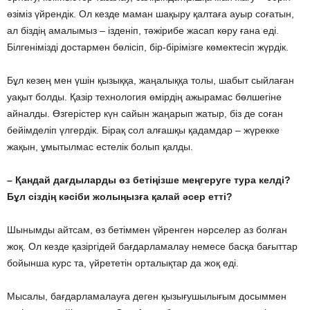
өзіміз үйрендік. Ол кезде маман шақыру қалтаға ауыр соғатын,
ал біздің амалымыз – ізденіп, тәжірибе жасап көру ғана еді.
Білгенімізді достармен бөлісіп, бір-бірімізге көмектесіп жүрдік.
Бұл кезең мен үшін қызыққа, жаңалыққа толы, шабыт сыйлаған
уақыт болды. Қазір технология өмірдің ажырамас бөлшегіне
айналды. Өзгерістер күн сайын жаңарып жатыр, біз де соған
бейімделіп үлгердік. Бірақ сол алғашқы қадамдар – жүрекке
жақын, ұмытылмас естелік болып қалды.
– Қандай дағдыларды өз бетіңізше меңгеруге тура келді?
Бұл сіздің кәсіби жолыңызға қалай әсер етті?
Шынымды айтсам, өз бетіммен үйренген нәрселер аз болған
жоқ. Ол кезде қазіргідей бағдарламалау немесе басқа бағыттар
бойынша курс та, үйрететін орталықтар да жоқ еді.
Мысалы, бағдарламалауға деген қызығушылығым досыммен