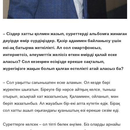
– Сіздер хатты қолмен жазып, суреттерді альбомға жинаған
дәуірде өмір сүрдіңіздер. Қазір адаммен байланысу үшін
екі-ақ батырма жеткілікті. Ал сол смартфонсыз,
интернетсіз, әлеуметтік желісіз өткен өмірді қалай еске
аласыз? Сол кезеңнен есіңізде ерекше сақталып,
жүрегіңізге жақын болып қалған естелікті атай аласыз ба?
– Сол уақытты сағынышпен еске аламын. Ол кезде бәрі
жүректен шығатын. Біреуге бір нәрсе айтқың келсе, тыныш
отырып, асықпай хат жазатынсың. Қаламмен, ойланып, мән
беріп жазатынбыз. Ал жауабын бір-екі апта күтетін едік. Бірақ
сол хатты ашып оқығандағы қуаныштың өзі ерекше сезім еді.
Суреттерге келсек – ол тіпті бөлек әңгіме. Біз оларды арнайы