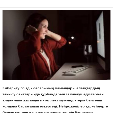
Киберқауіпсіздік саласының мамандары алаяқтардың
танысу сайттарында құрбандарын заманауи әдістермен
алдау үшін жасанды интеллект мүмкіндіктерін белсенді
қолдана бастағанын ескертеді. Нейрожелілер қаскөйлерге
бұрын қолмен жасалатын процестердің барлығын