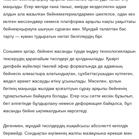
маңызды. Егер желіде ғана таныс, өмірде кездеспеген адам
алдын ала жазылған бейнематериалдармен шектелсе, одан кез
келген мессенджер немесе платформа арқылы нақты уақыттағы
бейнеқоңырауға шығуын сұраған жөн. Мұндай талаптан бас
тарту — күмән тудыратын негізгі белгілердің бірі.
Сонымен қатар, бейнені жасанды түрде өңдеу технологияларын
тексерудің қарапайым тәсілдері де қолданылады. Қазіргі
дипфейк жүйелері тікелей эфир форматында да адамның
бейнесін алмастыра алатындықтан, сұхбаттасушыдан күтпеген,
жедел әрекет жасауды өтіну ұсынылады. Мәселен, қолын
бетінің маңында жылдам қозғалтуын сұрау арқылы бейненің
тұрақтылығын байқауға болады. Егер осы сәтте кескін бұзылып,
бет әлпетінде бұлдырлану немесе деформация байқалса, бұл
жасанды бейне ықтималдығын көрсетеді.
Дегенмен, мұндай тәсілдердің ешқайсысы абсолютті кепілдік
бермейді. Сондықтан әңгіменің жалпы мазмұнына ерекше мән