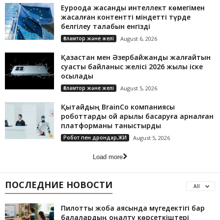
Еуроодақ жасанды интеллект көмегімен
жасалған контентті міндетті түрде
белгілеу талабын енгізді
Ғаламтор және желі
August 6, 2026
Қазақстан мен Әзербайжанды жалғайтын
суасты байланыс желісі 2026 жылы іске
қосылады
Ғаламтор және желі
August 5, 2026
Қытайдың BrainCo компаниясы
роботтарды ой арқылы басқаруға арналған
платформаны таныстырды
Робот пен дрондар,ЖИ
August 5, 2026
Load more
ПОСЛЕДНИЕ НОВОСТИ
All
Пилоттық жоба аясында мүгедектігі бар
балалардың оңалту көрсеткіштері