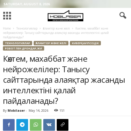
SATURDAY, AUGUST 8, 2026
Home
Технологиялар
Ғаламтор және желі
Көктем, махаббат және
нейрожелілер: Танысу сайттарында алаяқтар жасанды интеллектіні қалай
пайдаланады?
ТЕХНОЛОГИЯЛАР
ҒАЛАМТОР ЖӘНЕ ЖЕЛІ
КИБЕРҚАУІПСІЗДІК
РОБОТ ПЕН ДРОНДАР,ЖИ
Көктем, махаббат және
нейрожелілер: Танысу
сайттарында алаяқтар жасанды
интеллектіні қалай
пайдаланады?
By
Mobilaser
-
May 14, 2026
151