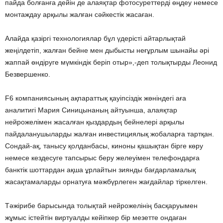
пайда болғанға дейін де алаяқтар фотосуреттерді өңдеу немесе
монтаждау арқылы жалған сәйкестік жасаған.
Алайда қазіргі технологиялар бұл үдерісті айтарлықтай
жеңілдетіп, жалған бейне мен дыбысты неғұрлым шынайы әрі
жаппай өндіруге мүмкіндік беріп отыр»,-деп толықтырды Леонид
Безвершенко.
F6 компаниясының ақпараттық қауіпсіздік жөніндегі аға
аналитигі Мария Синицынаның айтуынша, алаяқтар
нейрожелімен жасалған қыздардың бейнелері арқылы
пайдаланушыларды жалған инвестициялық жобаларға тартқан.
Сондай-ақ, танысу қолданбасы, киноны қашықтан бірге көру
немесе кездесуге тапсырыс беру желеуімен телефондарға
банктік шоттардан ақша ұрлайтын зиянды бағдарламалық
жасақтамаларды орнатуға мәжбүрлеген жағдайлар тіркелген.
Тәжірибе барысында толықтай нейрожелінің басқаруымен
жұмыс істейтін виртуалды кейіпкер бір мезетте ондаған