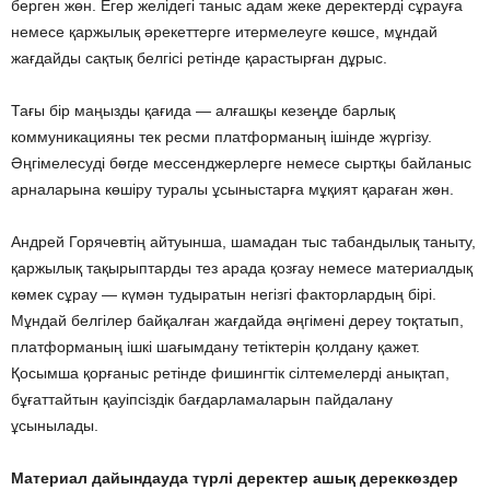
берген жөн. Егер желідегі таныс адам жеке деректерді сұрауға
немесе қаржылық әрекеттерге итермелеуге көшсе, мұндай
жағдайды сақтық белгісі ретінде қарастырған дұрыс.
Тағы бір маңызды қағида — алғашқы кезеңде барлық
коммуникацияны тек ресми платформаның ішінде жүргізу.
Әңгімелесуді бөгде мессенджерлерге немесе сыртқы байланыс
арналарына көшіру туралы ұсыныстарға мұқият қараған жөн.
Андрей Горячевтің айтуынша, шамадан тыс табандылық таныту,
қаржылық тақырыптарды тез арада қозғау немесе материалдық
көмек сұрау — күмән тудыратын негізгі факторлардың бірі.
Мұндай белгілер байқалған жағдайда әңгімені дереу тоқтатып,
платформаның ішкі шағымдану тетіктерін қолдану қажет.
Қосымша қорғаныс ретінде фишингтік сілтемелерді анықтап,
бұғаттайтын қауіпсіздік бағдарламаларын пайдалану
ұсынылады.
Материал дайындауда түрлі деректер ашық дереккөздер