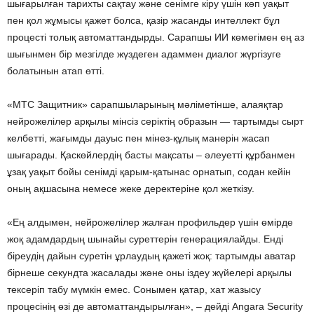
шығарылған тарихты сақтау және сенімге кіру үшін көп уақыт
пен қол жұмысы қажет болса, қазір жасанды интеллект бұл
процесті толық автоматтандырды. Сарапшы ИИ көмегімен ең аз
шығынмен бір мезгілде жүздеген адаммен диалог жүргізуге
болатынын атап өтті.
«МТС Защитник» сарапшыларының мәліметінше, алаяқтар
нейрожелілер арқылы мінсіз серіктің образын — тартымды сырт
келбетті, жағымды дауыс пен мінез-құлық манерін жасап
шығарады. Қаскөйлердің басты мақсаты – әлеуетті құрбанмен
ұзақ уақыт бойы сенімді қарым-қатынас орнатып, содан кейін
оның ақшасына немесе жеке деректеріне қол жеткізу.
«Ең алдымен, нейрожелілер жалған профильдер үшін өмірде
жоқ адамдардың шынайы суреттерін генерациялайды. Енді
біреудің дайын суретін ұрлаудың қажеті жоқ: тартымды аватар
бірнеше секундта жасалады және оны іздеу жүйелері арқылы
тексеріп табу мүмкін емес. Сонымен қатар, хат жазысу
процесінің өзі де автоматтандырылған», – дейді Angara Security