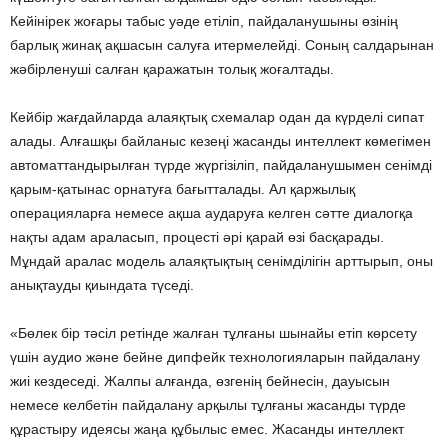
Кейінірек жоғары табыс уәде етіліп, пайдаланушыны өзінің
барлық жинақ ақшасын салуға итермелейді. Соның салдарынан
жәбірленуші салған қаражатын толық жоғалтады.
Кейбір жағдайларда алаяқтық схемалар одан да күрделі сипат
алады. Алғашқы байланыс кезеңі жасанды интеллект көмегімен
автоматтандырылған түрде жүргізіліп, пайдаланушымен сенімді
қарым-қатынас орнатуға бағытталады. Ал қаржылық
операцияларға немесе ақша аударуға келген сәтте диалогқа
нақты адам араласып, процесті әрі қарай өзі басқарады.
Мұндай аралас модель алаяқтықтың сенімділігін арттырып, оны
анықтауды қиындата түседі.
«Бөлек бір тәсіл ретінде жалған тұлғаны шынайы етіп көрсету
үшін аудио және бейне дипфейк технологияларын пайдалану
жиі кездеседі. Жалпы алғанда, өзгенің бейнесін, дауысын
немесе келбетін пайдалану арқылы тұлғаны жасанды түрде
құрастыру идеясы жаңа құбылыс емес. Жасанды интеллект