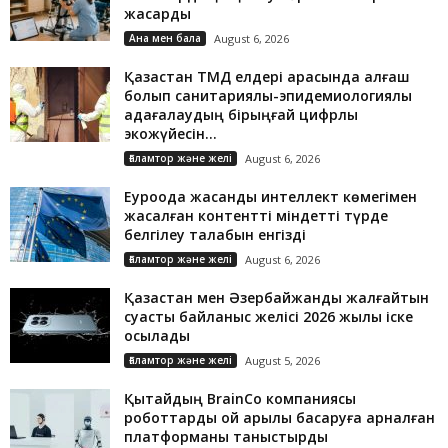
жақсарды
Ана мен бала
August 6, 2026
Қазақстан ТМД елдері арасында алғаш
болып санитариялық-эпидемиологиялық
қадағалаудың бірыңғай цифрлық
экожүйесін...
Ғаламтор және желі
August 6, 2026
Еуроодақ жасанды интеллект көмегімен
жасалған контентті міндетті түрде
белгілеу талабын енгізді
Ғаламтор және желі
August 6, 2026
Қазақстан мен Әзербайжанды жалғайтын
суасты байланыс желісі 2026 жылы іске
қосылады
Ғаламтор және желі
August 5, 2026
Қытайдың BrainCo компаниясы
роботтарды ой арқылы басқаруға арналған
платформаны таныстырды