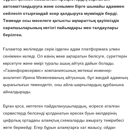
автоматтандыруға және сонымен бірге шынайы адаммен
сөйлесіп отырғандай әсер қалдыруға мүмкіндік берді.
Төменде осы мәселеге қатысты ақпараттық қауіпсіздік
сарапшыларының негізгі пайымдары мен талдаулары
берілген.
Ғаламтор желілерде серік іздеген адам платформаға үлкен
сеніммен келеді. Ол өзінің жеке ақпаратын бөлісуге, суреттерін
көрсетуге және өмірі туралы ашық айтуға дайын болады.
«Газинформсервис» компаниясының жетекші инженер-
аналитигі Ирина Меженеваның айтуынша, бұл жағдай адамның
қырағылығын төмендетіп, оны айла-шарғылардың құрбанына
айналдырады.
Бұған қоса, көптеген пайдаланушылардың, әсіресе аталған
сервистерді белсенді қолданатын ересек буын өкілдерінің
цифрлық ортадағы алаяқтық схемаларды ажырату тәжірибесі
жете бермейді. Егер бұрын алаяқтарға хат жазысу, ойдан