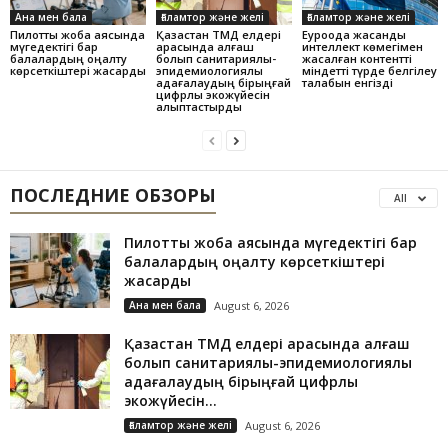
Ана мен бала
Ғаламтор және желі
Ғаламтор және желі
Пилоттық жоба аясында
Қазақстан ТМД елдері
Еуроодақ жасанды
мүгедектігі бар
арасында алғаш
интеллект көмегімен
балалардың оңалту
болып санитариялық-
жасалған контентті
көрсеткіштері жақсарды
эпидемиологиялық
міндетті түрде белгілеу
қадағалаудың бірыңғай
талабын енгізді
цифрлық экожүйесін
қалыптастырды
ПОСЛЕДНИЕ ОБЗОРЫ
All
Пилоттық жоба аясында мүгедектігі бар
балалардың оңалту көрсеткіштері
жақсарды
Ана мен бала
August 6, 2026
Қазақстан ТМД елдері арасында алғаш
болып санитариялық-эпидемиологиялық
қадағалаудың бірыңғай цифрлық
экожүйесін...
Ғаламтор және желі
August 6, 2026