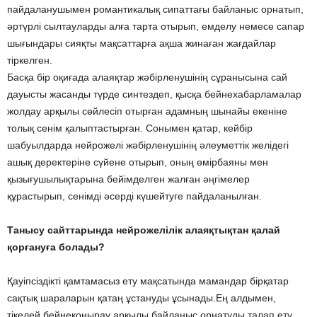
пайдаланушымен романтикалық сипаттағы байланыс орнатып,
әртүрлі сылтауларды алға тарта отырып, емделу немесе сапар
шығындары сияқты мақсаттарға ақша жинаған жағдайлар
тіркелген.
Басқа бір оқиғада алаяқтар жәбірленушінің сұранысына сай
дауысты жасанды түрде синтездеп, қысқа бейнехабарламалар
жолдау арқылы сөйлесіп отырған адамның шынайы екеніне
толық сенім қалыптастырған. Сонымен қатар, кейбір
шабуылдарда нейрожелі жәбірленушінің әлеуметтік желідегі
ашық деректеріне сүйене отырып, оның өмірбаяны мен
қызығушылықтарына бейімделген жалған әңгімелер
құрастырып, сенімді әсерді күшейтуге пайдаланылған.
Танысу сайттарында нейрожелілік алаяқтықтан қалай
қорғануға болады?
Қауіпсіздікті қамтамасыз ету мақсатында мамандар бірқатар
сақтық шараларын қатаң ұстануды ұсынады.Ең алдымен,
тікелей бейнеқоңырау арқылы байланыс орнатуды талап ету