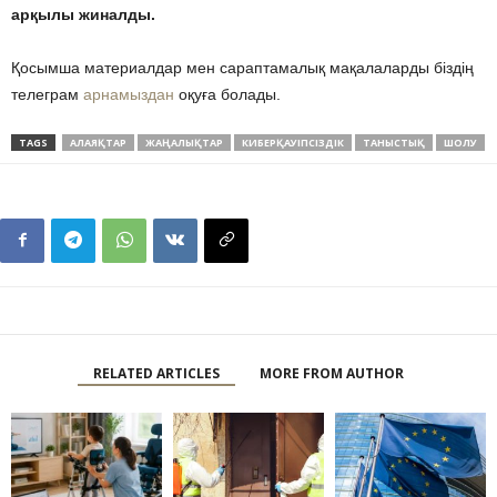
арқылы жиналды.
Қосымша материалдар мен сараптамалық мақалаларды біздің
телеграм
арнамыздан
оқуға болады.
TAGS
АЛАЯҚТАР
ЖАҢАЛЫҚТАР
КИБЕРҚАУІПСІЗДІК
ТАНЫСТЫҚ
ШОЛУ
RELATED ARTICLES
MORE FROM AUTHOR