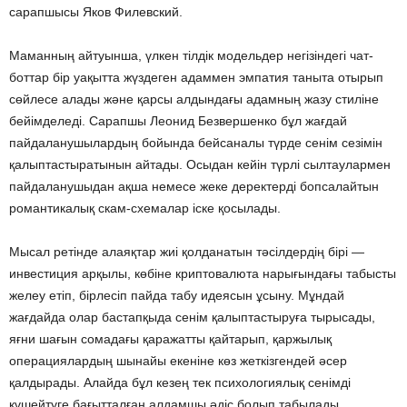
сарапшысы Яков Филевский.
Маманның айтуынша, үлкен тілдік модельдер негізіндегі чат-
боттар бір уақытта жүздеген адаммен эмпатия таныта отырып
сөйлесе алады және қарсы алдындағы адамның жазу стиліне
бейімделеді. Сарапшы Леонид Безвершенко бұл жағдай
пайдаланушылардың бойында бейсаналы түрде сенім сезімін
қалыптастыратынын айтады. Осыдан кейін түрлі сылтаулармен
пайдаланушыдан ақша немесе жеке деректерді бопсалайтын
романтикалық скам-схемалар іске қосылады.
Мысал ретінде алаяқтар жиі қолданатын тәсілдердің бірі —
инвестиция арқылы, көбіне криптовалюта нарығындағы табысты
желеу етіп, бірлесіп пайда табу идеясын ұсыну. Мұндай
жағдайда олар бастапқыда сенім қалыптастыруға тырысады,
яғни шағын сомадағы қаражатты қайтарып, қаржылық
операциялардың шынайы екеніне көз жеткізгендей әсер
қалдырады. Алайда бұл кезең тек психологиялық сенімді
күшейтуге бағытталған алдамшы әдіс болып табылады.