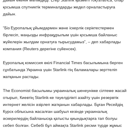
дайын екенін мәлімдеді. Егер Starlink қызметі тоқтатылса, олар
қосымша спутниктік терминалдарды жедел орналастыруға
дайын.
“Біз Еуропалық ұйымдармен және іскерлік серіктестермен
бірлесіп, маңызды инфрақұрылым үшін қосымша байланыс
жүйелерін жылдам орнатуға тырысудамыз”, – деп хабарлады
компания (Reuters дерегіне сүйенсек).
Еуропалық комиссия өкілі Financial Times басылымына берген
сұхбатында Украина үшін Starlink-тің баламалары зерттеліп
жатқанын растады.
The Economist басылымы украиналық шенеунікке сілтеме жасай
отырып, Киевтің Starlink-ке тәуелділікті азайту үшін резервтік
интернет желісін әзірлеп жатқанын хабарлады. Бұған Ресейдің
Курск облысына жасалған шабуыл кезінде украиналық
әскерилердің байланысқа қатысты қиындықтарға тап болуы
себеп болған. Себебі бұл аймақта Starlink ресми түрде жұмыс