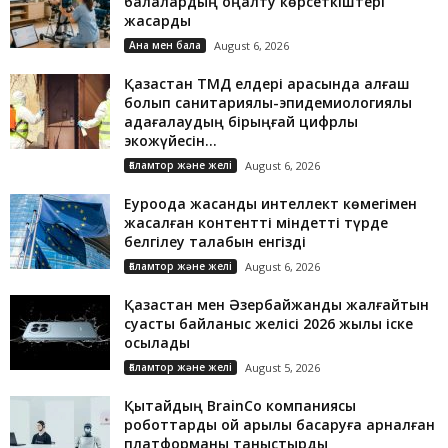
балалардың оңалту көрсеткіштері
жақсарды
Ана мен бала
August 6, 2026
Қазақстан ТМД елдері арасында алғаш
болып санитариялық-эпидемиологиялық
қадағалаудың бірыңғай цифрлық
экожүйесін...
Ғаламтор және желі
August 6, 2026
Еуроодақ жасанды интеллект көмегімен
жасалған контентті міндетті түрде
белгілеу талабын енгізді
Ғаламтор және желі
August 6, 2026
Қазақстан мен Әзербайжанды жалғайтын
суасты байланыс желісі 2026 жылы іске
қосылады
Ғаламтор және желі
August 5, 2026
Қытайдың BrainCo компаниясы
роботтарды ой арқылы басқаруға арналған
платформаны таныстырды