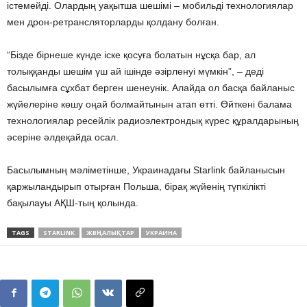
істемейді. Олардың уақытша шешімі – мобильді технологиялар
мен дрон-ретрансляторларды қолдану болған.
“Бізде бірнеше күнде іске қосуға болатын нұсқа бар, ал
толыққанды шешім үш ай ішінде әзірленуі мүмкін”, – деді
басылымға сұхбат берген шенеунік. Алайда ол басқа байланыс
жүйелеріне көшу оңай болмайтынын атап өтті. Өйткені балама
технологиялар ресейлік радиоэлектрондық күрес құралдарының
әсеріне әлдеқайда осал.
Басылымның мәліметінше, Украинадағы Starlink байланысын
қаржыландырып отырған Польша, бірақ жүйенің түпкілікті
бақылауы АҚШ-тың қолында.
TAGS
STARLINK
ЖВҢАЛЫҚТАР
УКРАИНА