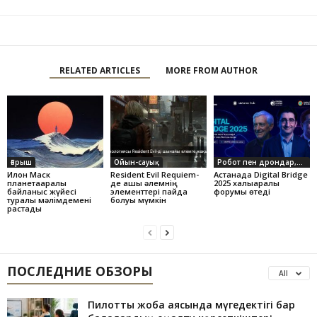
RELATED ARTICLES
MORE FROM AUTHOR
Ғарыш
Ойын-сауық
Робот пен дрондар,ЖИ
Илон Маск
Resident Evil Requiem-
Астанада Digital Bridge
планетааралық
де ашық әлемнің
2025 халықаралық
байланыс жүйесі
элементтері пайда
форумы өтеді
туралы мәлімдемені
болуы мүмкін
растады
ПОСЛЕДНИЕ ОБЗОРЫ
All
Пилоттық жоба аясында мүгедектігі бар