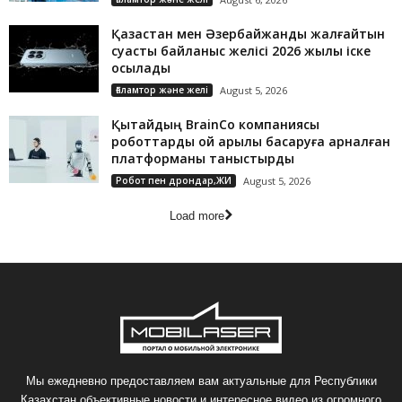
Қазақстан мен Әзербайжанды жалғайтын
суасты байланыс желісі 2026 жылы іске
қосылады
Ғаламтор және желі
August 5, 2026
Қытайдың BrainCo компаниясы
роботтарды ой арқылы басқаруға арналған
платформаны таныстырды
Робот пен дрондар,ЖИ
August 5, 2026
Load more
Мы ежедневно предоставляем вам актуальные для Республики
Казахстан объективные новости и интересное видео из огромного