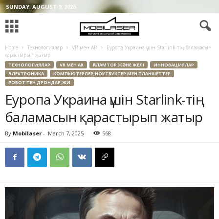
SUNDAY, AUGUST 9, 2026
Home
Технологиялар
VR мен AR
Еуропа Украина үшін Starlink-тің баламасын
қарастырып жатыр
ТЕХНОЛОГИЯЛАР
VR МЕН AR
ҒАЛАМТОР ЖӘНЕ ЖЕЛІ
ИННОВАЦИЯЛАР
ЭЛЕКТРОНИКА
КОМПЬЮТЕРЛЕР,НОУТБУКТЕР МЕН ПЛАНШЕТТЕР
РОБОТ ПЕН ДРОНДАР,ЖИ
Еуропа Украина үшін Starlink-тің
баламасын қарастырып жатыр
By
Mobilaser
-
March 7, 2025
568