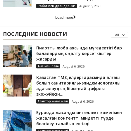
Робот пен дрондар,ЖИ
August 5, 2026
Load more
ПОСЛЕДНИЕ НОВОСТИ
All
Пилоттық жоба аясында мүгедектігі бар
балалардың оңалту көрсеткіштері
жақсарды
Ана мен бала
August 6, 2026
Қазақстан ТМД елдері арасында алғаш
болып санитариялық-эпидемиологиялық
қадағалаудың бірыңғай цифрлық
экожүйесін...
Ғаламтор және желі
August 6, 2026
Еуроодақ жасанды интеллект көмегімен
жасалған контентті міндетті түрде
белгілеу талабын енгізді
Ғаламтор және желі
August 6, 2026