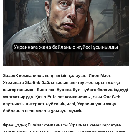
SpaceX компаниясының негізін қалаушы Илон Маск
Украинаға Starlink байланысын шектеу жоспарын жоққа
шығарғанымен, Киев пен Еуропа бұл жүйеге балама іздеуді
жалғастыруда. Қазір Eutelsat компаниясы, яғни OneWeb
спутниктік интернет жүйесінің иесі, Украина үшін жаңа
байланыс шешімдерін ұсынуы мүмкін.
Француздық Eutelsat компаниясы Украинаға көмек көрсетуге