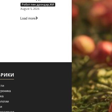
Робот пен дрондар,ЖИ
August 5, 2026
Load more
БРИКИ
сти
троника
ка
логии
ги
ессионал