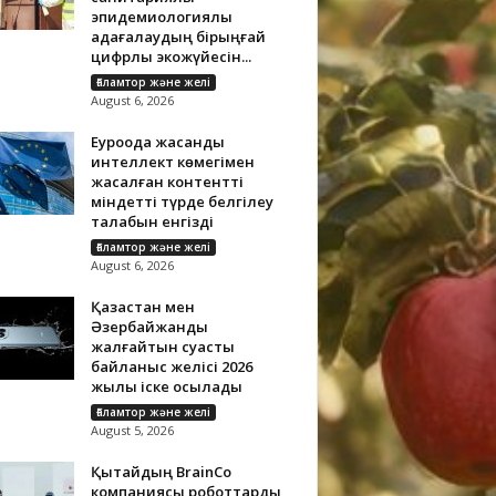
эпидемиологиялық
қадағалаудың бірыңғай
цифрлық экожүйесін...
Ғаламтор және желі
August 6, 2026
Еуроодақ жасанды
интеллект көмегімен
жасалған контентті
міндетті түрде белгілеу
талабын енгізді
Ғаламтор және желі
August 6, 2026
Қазақстан мен
Әзербайжанды
жалғайтын суасты
байланыс желісі 2026
жылы іске қосылады
Ғаламтор және желі
August 5, 2026
Қытайдың BrainCo
компаниясы роботтарды