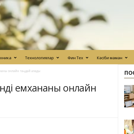
N
хника
Технологиялар
Фин Тех
Кәсіби маман
хананы онлайн таңдай алады
ПО
енді емхананы онлайн