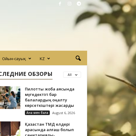
Ойын-сауық
KZ
СЛЕДНИЕ ОБЗОРЫ
All
Пилоттық жоба аясында
мүгедектігі бар
балалардың оңалту
көрсеткіштері жақсарды
Ана мен бала
August 6, 2026
Қазақстан ТМД елдері
арасында алғаш болып
санитариялық-