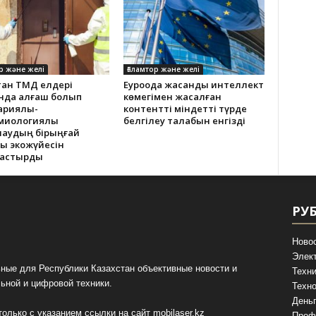
р және желі
Ғаламтор және желі
тан ТМД елдері
Еуроодақ жасанды интеллект
нда алғаш болып
көмегімен жасалған
ариялық-
контентті міндетті түрде
миологиялық
белгілеу талабын енгізді
лаудың бірыңғай
қ экожүйесін
тастырды
РУ
Ново
Элек
ные для Республики Казахстан объективные новости и
Техни
ьной и цифровой техники.
Техно
День
олько с указанием ссылки на сайт
mobilaser.kz
Проф