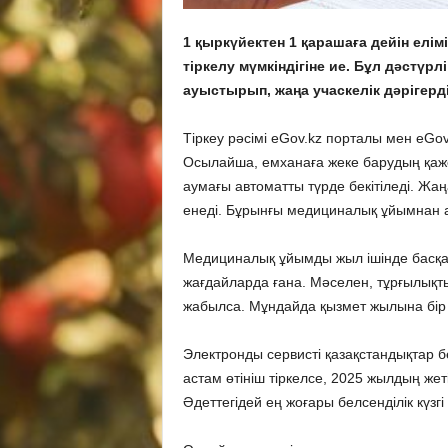
1 қыркүйектен 1 қарашаға дейін елі
тіркелу мүмкіндігіне ие. Бұл дәстүрл
ауыстырып, жаңа учаскелік дәрігерд
Тіркеу рәсімі eGov.kz порталы мен eGo
Осылайша, емханаға жеке барудың қаже
аумағы автоматты түрде бекітіледі. Жаң
енеді. Бұрынғы медициналық ұйымнан а
Медициналық ұйымды жыл ішінде басқа 
жағдайларда ғана. Мәселен, тұрғылықт
жабылса. Мұндайда қызмет жылына бір р
Электронды сервисті қазақстандықтар 
астам өтініш тіркелсе, 2025 жылдың жет
Әдеттегідей ең жоғары белсенділік күзгі