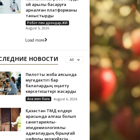
ой арқылы басқаруға
арналған платформаны
таныстырды
Робот пен дрондар,ЖИ
August 5, 2026
Load more
СЛЕДНИЕ НОВОСТИ
All
Пилоттық жоба аясында
мүгедектігі бар
балалардың оңалту
көрсеткіштері жақсарды
Ана мен бала
August 6, 2026
Қазақстан ТМД елдері
арасында алғаш болып
санитариялық-
эпидемиологиялық
қадағалаудың бірыңғай
цифрлық экожүйесін...