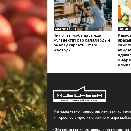
Ана мен бала
Ғаламто
Пилоттық жоба аясында
Қазақс
мүгедектігі бар балалардың
арасы
оңалту көрсеткіштері
санит
жақсарды
эпиде
қадаға
цифрлы
қалып
Мы ежедневно предоставляем вам актуаль
интересное видео из огромного мира мобил
©Использование материалов допускается т