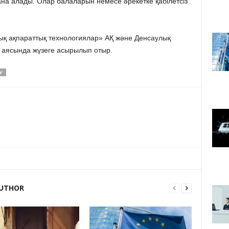
на алады. Олар балаларын немесе әрекетке қабілетсіз
ық ақпараттық технологиялар» АҚ және Денсаулық
ы аясында жүзеге асырылып отыр.
У
UTHOR