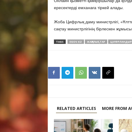
Онлайн қызметті қамқоршылар да қолда
ересектерді емханаға тіркей алады.
Жоба Цифрлық даму министрлігі, «Ұлтт
сақтау министрлігінің бірлескен жұмыс
TAGS
EGOV.KZ
ЖАҢАЛЫҚТАР
ЦИФРЛАНДЫР
RELATED ARTICLES
MORE FROM A