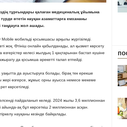
міздің тұрғындары қалаған медициналық ұйымына
і түрде өтетін науқан азаматтарға емхананы
і таңдауға жол ашады.
v Mobile мобильді қосымшасы арқылы жүргізіледі.
ті жоқ. Өтініш онлайн қабылданады, ал қызмет көрсету
ПО
а өзгерістер келесі жылдың 1 қаңтарынан бастап күшіне
жырату да қосымша әрекетті талап етпейді.
уақытта да ауыстыруға болады, бірақ тек ерекше
ы жері өзгерсе, жұмыс орны ауысса немесе мекеме
ет көрсетіледі.
белсенді пайдаланып келеді. 2024 жылы 3,6 миллионнан
і айында-ақ бұл көрсеткіш 2 миллионнан асқан.
 тіркелу науқаны кезінде байқалады.