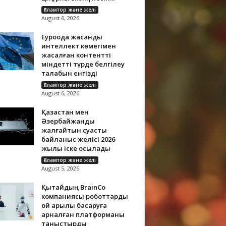
Ғаламтор және желі
August 6, 2026
Еуроодақ жасанды
интеллект көмегімен
жасалған контентті
міндетті түрде белгілеу
талабын енгізді
Ғаламтор және желі
August 6, 2026
Қазақстан мен
Әзербайжанды
жалғайтын суасты
байланыс желісі 2026
жылы іске қосылады
Ғаламтор және желі
August 5, 2026
Қытайдың BrainCo
компаниясы роботтарды
ой арқылы басқаруға
арналған платформаны
таныстырды