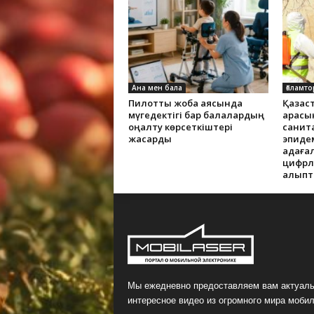
Ана мен бала
Ғаламто
Пилоттық жоба аясында
Қазақс
мүгедектігі бар балалардың
арасы
оңалту көрсеткіштері
санит
жақсарды
эпиде
қадаға
цифрлы
қалып
Мы ежедневно предоставляем вам актуаль
интересное видео из огромного мира мобил