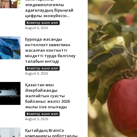
эпидемиологиялық
қадағалаудың бірыңғай
цифрлық экожүйесін...
Ғаламтор және желі
August 6, 2026
Еуроодақ жасанды
интеллект көмегімен
жасалған контентті
міндетті түрде белгілеу
талабын енгізді
Ғаламтор және желі
August 6, 2026
Қазақстан мен
Әзербайжанды
жалғайтын суасты
байланыс желісі 2026
жылы іске қосылады
Ғаламтор және желі
August 5, 2026
Қытайдың BrainCo
компаниясы роботтарды