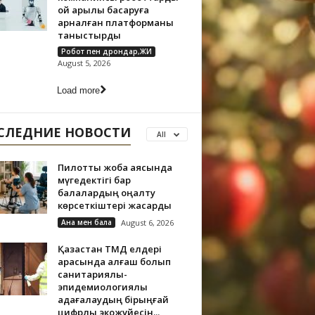
ой арқылы басқаруға
арналған платформаны
таныстырды
Робот пен дрондар,ЖИ
August 5, 2026
Load more
СЛЕДНИЕ НОВОСТИ
All
Пилоттық жоба аясында
мүгедектігі бар
балалардың оңалту
көрсеткіштері жақсарды
Ана мен бала
August 6, 2026
Қазақстан ТМД елдері
арасында алғаш болып
санитариялық-
эпидемиологиялық
қадағалаудың бірыңғай
цифрлық экожүйесін...