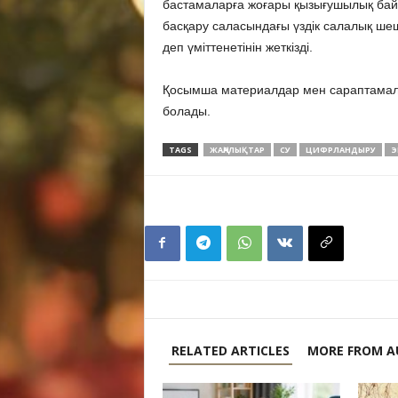
бастамаларға жоғары қызығушылық бай
басқару саласындағы үздік салалық ш
деп үміттенетінін жеткізді.
Қосымша материалдар мен сараптама
болады.
TAGS
ЖАҢАЛЫҚТАР
СУ
ЦИФРЛАНДЫРУ
Э
RELATED ARTICLES
MORE FROM A