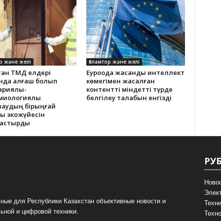
р және желі
Ғаламтор және желі
тан ТМД елдері
Еуроодақ жасанды интеллект
нда алғаш болып
көмегімен жасалған
ариялық-
контентті міндетті түрде
миологиялық
белгілеу талабын енгізді
лаудың бірыңғай
қ экожүйесін
тастырды
РУ
Ново
Элек
ные для Республики Казахстан объективные новости и
Техни
ьной и цифровой техники.
Техно