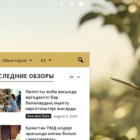
Ойын-сауық
KZ
СЛЕДНИЕ ОБЗОРЫ
All
Пилоттық жоба аясында
мүгедектігі бар
балалардың оңалту
көрсеткіштері жақсарды
Ана мен бала
August 6, 2026
Қазақстан ТМД елдері
арасында алғаш болып
санитариялық-