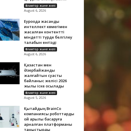
Ғаламтор және желі
August 6, 2026
Еуроодақ жасанды
интеллект көмегімен
жасалған контентті
міндетті түрде белгілеу
талабын енгізді
Ғаламтор және желі
August 6, 2026
Қазақстан мен
Әзербайжанды
жалғайтын суасты
байланыс желісі 2026
жылы іске қосылады
Ғаламтор және желі
August 5, 2026
Қытайдың BrainCo
компаниясы роботтарды
ой арқылы басқаруға
арналған платформаны
таныстырды