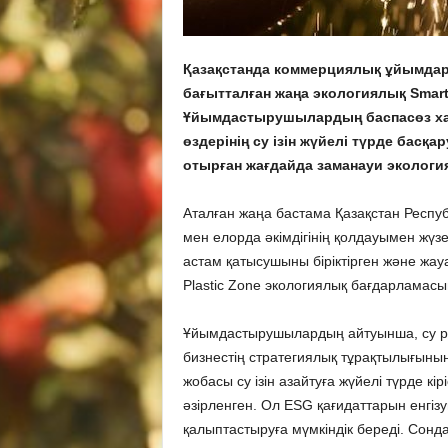
Қазақстанда коммерциялық ұйымда
бағытталған жаңа экологиялық Smart
Ұйымдастырушылардың баспасөз хаб
өздерінің су ізін жүйелі түрде басқ
отырған жағдайда заманауи экология
Аталған жаңа бастама Қазақстан Респу
мен елорда әкімдігінің қолдауымен жүз
астам қатысушыны біріктірген және жау
Plastic Zone экологиялық бағдарламас
Ұйымдастырушылардың айтуынша, су рес
бизнестің стратегиялық тұрақтылығының
жобасы су ізін азайтуға жүйелі түрде кі
әзірленген. Ол ESG қағидаттарын енгізу
қалыптастыруға мүмкіндік береді. Сон