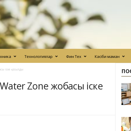
хника
Технологиялар
Фин Тех
Кәсіби маман
асы іске қосылды
ПО
 Water Zone жобасы іске