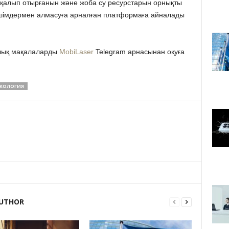
қалып отырғанын және жоба су ресурстарын орнықты
ешімдермен алмасуға арналған платформаға айналады
лық мақалаларды
MobiLaser
Telegram арнасынан оқуға
КОЛОГИЯ
UTHOR