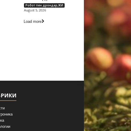
Робот пен дрондар,ЖИ
August 5, 2026
Load more
БРИКИ
сти
троника
ка
логии