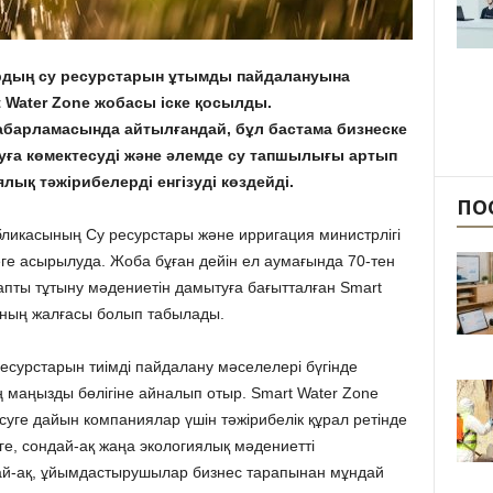
рдың су ресурстарын ұтымды пайдалануына
 Water Zone жобасы іске қосылды.
арламасында айтылғандай, бұл бастама бизнеске
аруға көмектесуді және әлемде су тапшылығы артып
лық тәжірибелерді енгізуді көздейді.
ПО
бликасының Су ресурстары және ирригация министрлігі
еге асырылуда. Жоба бұған дейін ел аумағында 70-тен
апты тұтыну мәдениетін дамытуға бағытталған Smart
ының жалғасы болып табылады.
урстарын тиімді пайдалану мәселелері бүгінде
 маңызды бөлігіне айналып отыр. Smart Water Zone
рісуге дайын компаниялар үшін тәжірибелік құрал ретінде
ге, сондай-ақ жаңа экологиялық мәдениетті
дай-ақ, ұйымдастырушылар бизнес тарапынан мұндай