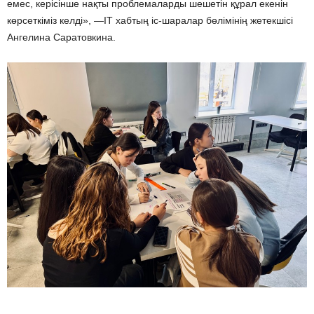
емес, керісінше нақты проблемаларды шешетін құрал екенін
көрсеткіміз келді», —IT хабтың іс-шаралар бөлімінің жетекшісі
Ангелина Саратовкина.