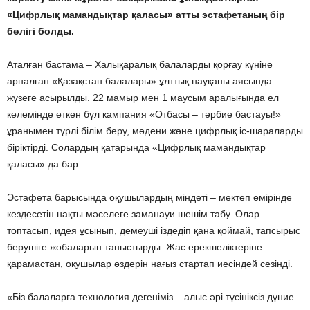
«Цифрлық мамандықтар қаласы» атты эстафетаның бір
бөлігі болды.
Аталған бастама – Халықаралық балаларды қорғау күніне
арналған «Қазақстан балалары» ұлттық науқаны аясында
жүзеге асырылды. 22 мамыр мен 1 маусым аралығында ел
көлемінде өткен бұл кампания «Отбасы – тәрбие бастауы!»
ұранымен түрлі білім беру, мәдени және цифрлық іс-шараларды
біріктірді. Солардың қатарында «Цифрлық мамандықтар
қаласы» да бар.
Эстафета барысында оқушылардың міндеті – мектеп өмірінде
кездесетін нақты мәселеге заманауи шешім табу. Олар
топтасып, идея ұсынып, демеуші іздедіп қана қоймай, тапсырыс
берушіге жобаларын таныстырды. Жас ерекшеліктеріне
қарамастан, оқушылар өздерін нағыз стартап иесіндей сезінді.
«Біз балаларға технология дегеніміз – алыс әрі түсініксіз дүние