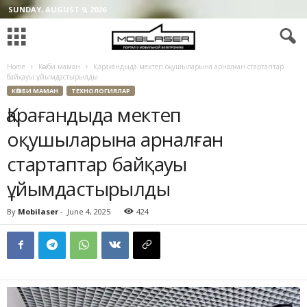
SUNDAY, AUGUST 9, 2026
Home
Кәсіби маман
Қарағандыда мектеп оқушыларына арналған стартаптар
байқауы ұйымдастырылды
КӘСІБИ МАМАН
ТЕХНОЛОГИЯЛАР
Қарағандыда мектеп
оқушыларына арналған
стартаптар байқауы
ұйымдастырылды
By
Mobilaser
-
June 4, 2025
424