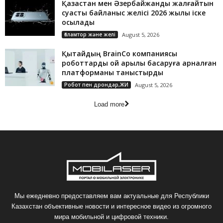
Қазақстан мен Әзербайжанды жалғайтын
суасты байланыс желісі 2026 жылы іске
қосылады
Ғаламтор және желі
August 5, 2026
Қытайдың BrainCo компаниясы
роботтарды ой арқылы басқаруға арналған
платформаны таныстырды
Робот пен дрондар,ЖИ
August 5, 2026
Load more
Мы ежедневно предоставляем вам актуальные для Республики
Казахстан объективные новости и интересное видео из огромного
мира мобильной и цифровой техники.