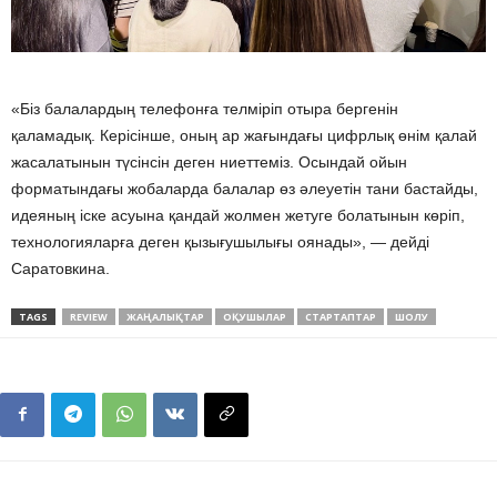
«Біз балалардың телефонға телміріп отыра бергенін
қаламадық. Керісінше, оның ар жағындағы цифрлық өнім қалай
жасалатынын түсінсін деген ниеттеміз. Осындай ойын
форматындағы жобаларда балалар өз әлеуетін тани бастайды,
идеяның іске асуына қандай жолмен жетуге болатынын көріп,
технологияларға деген қызығушылығы оянады», — дейді
Саратовкина.
TAGS
REVIEW
ЖАҢАЛЫҚТАР
ОҚУШЫЛАР
СТАРТАПТАР
ШОЛУ