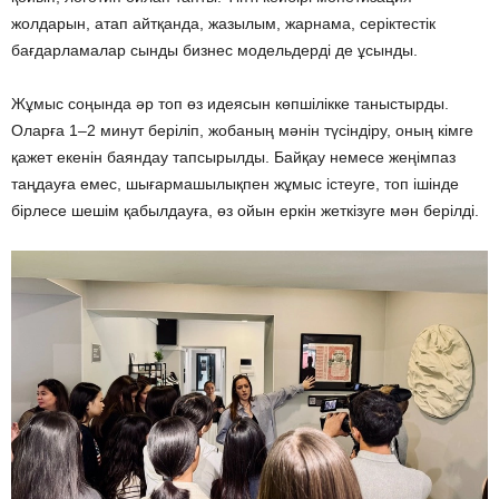
жолдарын, атап айтқанда, жазылым, жарнама, серіктестік
бағдарламалар сынды бизнес модельдерді де ұсынды.
Жұмыс соңында әр топ өз идеясын көпшілікке таныстырды.
Оларға 1–2 минут беріліп, жобаның мәнін түсіндіру, оның кімге
қажет екенін баяндау тапсырылды. Байқау немесе жеңімпаз
таңдауға емес, шығармашылықпен жұмыс істеуге, топ ішінде
бірлесе шешім қабылдауға, өз ойын еркін жеткізуге мән берілді.