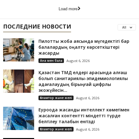
Load more
ПОСЛЕДНИЕ НОВОСТИ
All
Пилоттық жоба аясында мүгедектігі бар
балалардың оңалту көрсеткіштері
жақсарды
Ана мен бала
August 6, 2026
Қазақстан ТМД елдері арасында алғаш
болып санитариялық-эпидемиологиялық
қадағалаудың бірыңғай цифрлық
экожүйесін...
Ғаламтор және желі
August 6, 2026
Еуроодақ жасанды интеллект көмегімен
жасалған контентті міндетті түрде
белгілеу талабын енгізді
Ғаламтор және желі
August 6, 2026