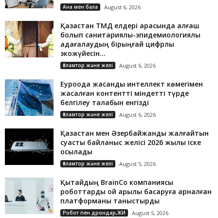
Ана мен бала
August 6, 2026
Қазақстан ТМД елдері арасында алғаш
болып санитариялық-эпидемиологиялық
қадағалаудың бірыңғай цифрлық
экожүйесін...
Ғаламтор және желі
August 6, 2026
Еуроодақ жасанды интеллект көмегімен
жасалған контентті міндетті түрде
белгілеу талабын енгізді
Ғаламтор және желі
August 6, 2026
Қазақстан мен Әзербайжанды жалғайтын
суасты байланыс желісі 2026 жылы іске
қосылады
Ғаламтор және желі
August 5, 2026
Қытайдың BrainCo компаниясы
роботтарды ой арқылы басқаруға арналған
платформаны таныстырды
Робот пен дрондар,ЖИ
August 5, 2026