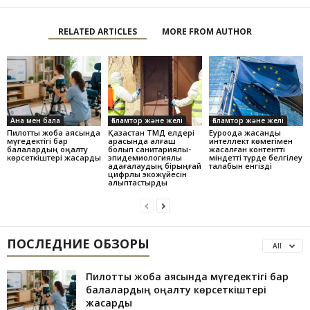
RELATED ARTICLES
MORE FROM AUTHOR
Ана мен бала
Ғаламтор және желі
Ғаламтор және желі
Пилоттық жоба аясында
Қазақстан ТМД елдері
Еуроодақ жасанды
мүгедектігі бар
арасында алғаш
интеллект көмегімен
балалардың оңалту
болып санитариялық-
жасалған контентті
көрсеткіштері жақсарды
эпидемиологиялық
міндетті түрде белгілеу
қадағалаудың бірыңғай
талабын енгізді
цифрлық экожүйесін
қалыптастырды
ПОСЛЕДНИЕ ОБЗОРЫ
All
Пилоттық жоба аясында мүгедектігі бар
балалардың оңалту көрсеткіштері
жақсарды