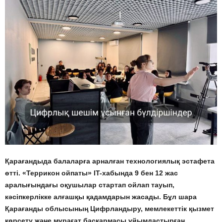
Қарағандыда балаларға арналған технологиялық эстафета
өтті. «Террикон ойпаты» IT-хабында 9 бен 12 жас
аралығындағы оқушылар стартап ойлап тауып,
кәсіпкерлікке алғашқы қадамдарын жасады. Бұл шара
Қарағанды облысының Цифрландыру, мемлекеттік қызмет
көрсету және мұрағат басқармасы ұйымдастырған