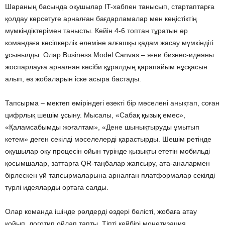
Шараның басында оқушылар IT-хабпен танысып, стартаптарға
қолдау көрсетуге арналған бағдарламалар мен кеңістіктің
мүмкіндіктерімен танысты. Кейін 4-6 топтан тұратын әр
командаға кәсіпкерлік әлеміне алғашқы қадам жасау мүмкіндігі
ұсынылды. Олар Business Model Canvas – яғни бизнес-идеяны
жоспарлауға арналған кәсіби құралдың қарапайым нұсқасын
алып, өз жобаларын іске асыра бастады.
Тапсырма – мектеп өміріндегі өзекті бір мәселені анықтап, соған
цифрлық шешім ұсыну. Мысалы, «Сабақ қызық емес»,
«Қаламсабымды жоғалтам», «Дене шынықтыруды ұмытып
кетем» деген секілді мәселелерді қарастырды. Шешім ретінде
оқушылар оқу процесін ойын түрінде қызықты ететін мобильді
қосымшалар, заттарға QR-таңбалар жапсыру, ата-аналармен
бірлескен үй тапсырмаларына арналған платформалар секілді
түрлі идеяларды ортаға салды.
Олар команда ішінде рөлдерді өздері бөлісті, жобаға атау
қойып, логотип ойлап тапты. Тіпті кейбірі монетизация