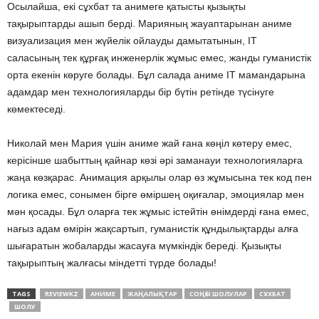
Осылайша, екі сұхбат та анимеге қатысты қызықты
тақырыптарды ашып берді. Марияның жауаптарынан аниме
визуализация мен жүйелік ойлауды дамытатынын, IT
саласының тек құрғақ инженерлік жұмыс емес, жанды гуманистік
орта екенін көруге болады. Бұл салада аниме IT мамандарына
адамдар мен технологияларды бір бүтін ретінде түсінуге
көмектеседі.
Николай мен Мария үшін аниме жай ғана көңіл көтеру емес,
керісінше шабыттың қайнар көзі әрі заманауи технологияларға
жаңа көзқарас. Анимация арқылы олар өз жұмысына тек код пен
логика емес, сонымен бірге өміршең оқиғалар, эмоциялар мен
мән қосады. Бұл оларға тек жұмыс істейтін өнімдерді ғана емес,
нағыз адам өмірін жақсартып, гуманистік құндылықтарды алға
шығаратын жобаларды жасауға мүмкіндік береді. Қызықты
тақырыптың жалғасы міндетті түрде болады!
TAGS
REVIEWKZ
АНИМЕ
ЖАҢАЛЫҚТАР
СОҢҒЫ ШОЛУЛАР
СҰХБАТ
ШОЛУ