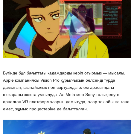
Бүгінде бұл бағыттағы қадамдарды көріп отырмыз — мысалы,
Apple компаниясы Vision Pro құрылғысын белсенді түрде
дамытып, шынайылық пен виртуалды әлем арасындағы
шекараны жоюға ұмтылуда. Ал Meta мен Sony толық енуге
арналған VR платформаларын дамытуда, олар тек ойынға ғана
емес, жұмыс процестеріне де бағытталған.