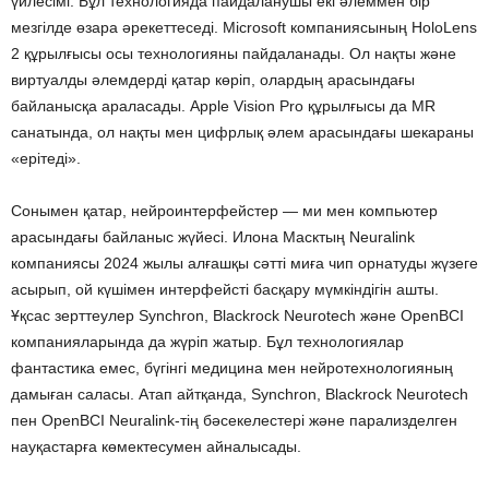
үйлесімі. Бұл технологияда пайдаланушы екі әлеммен бір
мезгілде өзара әрекеттеседі. Microsoft компаниясының HoloLens
2 құрылғысы осы технологияны пайдаланады. Ол нақты және
виртуалды әлемдерді қатар көріп, олардың арасындағы
байланысқа араласады. Apple Vision Pro құрылғысы да MR
санатында, ол нақты мен цифрлық әлем арасындағы шекараны
«ерітеді».
Сонымен қатар, нейроинтерфейстер — ми мен компьютер
арасындағы байланыс жүйесі. Илона Масктың Neuralink
компаниясы 2024 жылы алғашқы сәтті миға чип орнатуды жүзеге
асырып, ой күшімен интерфейсті басқару мүмкіндігін ашты.
Ұқсас зерттеулер Synchron, Blackrock Neurotech және OpenBCI
компанияларында да жүріп жатыр. Бұл технологиялар
фантастика емес, бүгінгі медицина мен нейротехнологияның
дамыған саласы. Атап айтқанда, Synchron, Blackrock Neurotech
пен OpenBCI Neuralink-тің бәсекелестері және парализделген
науқастарға көмектесумен айналысады.