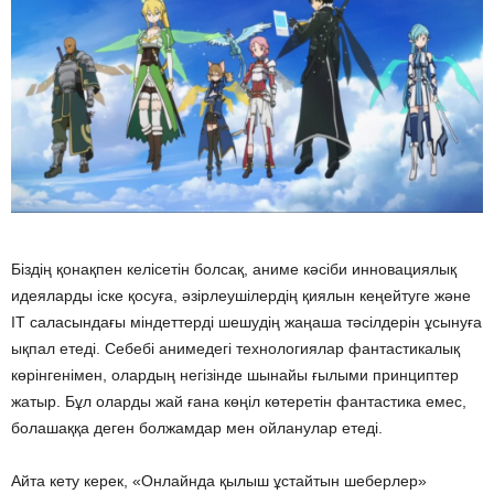
Біздің қонақпен келісетін болсақ, аниме кәсіби инновациялық
идеяларды іске қосуға, әзірлеушілердің қиялын кеңейтуге және
IT саласындағы міндеттерді шешудің жаңаша тәсілдерін ұсынуға
ықпал етеді. Себебі анимедегі технологиялар фантастикалық
көрінгенімен, олардың негізінде шынайы ғылыми принциптер
жатыр. Бұл оларды жай ғана көңіл көтеретін фантастика емес,
болашаққа деген болжамдар мен ойланулар етеді.
Айта кету керек, «Онлайнда қылыш ұстайтын шеберлер»