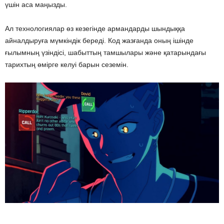
үшін аса маңызды.
Ал технологиялар өз кезегінде армандарды шындыққа
айналдыруға мүмкіндік береді. Код жазғанда оның ішінде
ғылымның үзіндісі, шабыттың тамшылары және қатарындағы
тарихтың өмірге келуі барын сеземін.