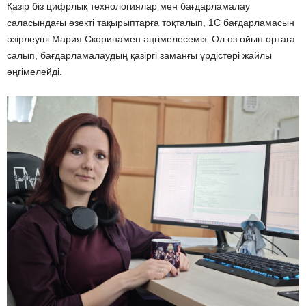
Қазір біз цифрлық технологиялар мен бағдарламалау
саласындағы өзекті тақырыптарға тоқталып, 1С бағдарламасын
әзірлеуші Мария Скоринамен әңгімелесеміз. Ол өз ойын ортаға
салып, бағдарламалаудың қазіргі заманғы үрдістері жайлы
әңгімелейді.