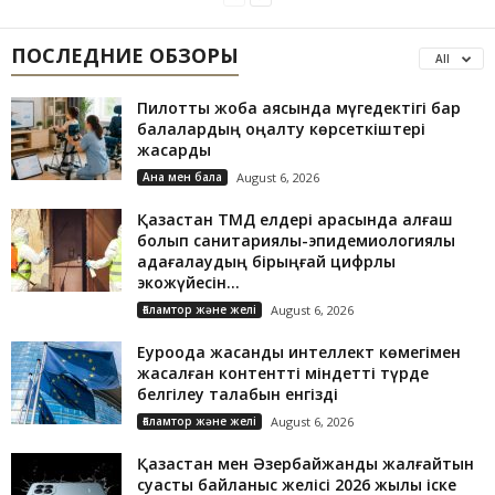
ПОСЛЕДНИЕ ОБЗОРЫ
All
Пилоттық жоба аясында мүгедектігі бар
балалардың оңалту көрсеткіштері
жақсарды
Ана мен бала
August 6, 2026
Қазақстан ТМД елдері арасында алғаш
болып санитариялық-эпидемиологиялық
қадағалаудың бірыңғай цифрлық
экожүйесін...
Ғаламтор және желі
August 6, 2026
Еуроодақ жасанды интеллект көмегімен
жасалған контентті міндетті түрде
белгілеу талабын енгізді
Ғаламтор және желі
August 6, 2026
Қазақстан мен Әзербайжанды жалғайтын
суасты байланыс желісі 2026 жылы іске