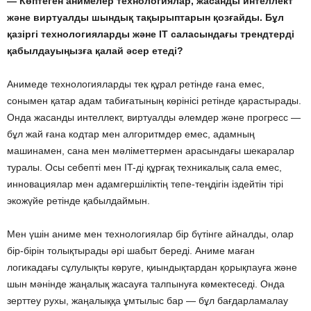
— Көптеген анимелер технологиялар, жасанды интеллект
және виртуалды шындық тақырыптарын қозғайды. Бұл
қазіргі технологияларды және IT саласындағы трендтерді
қабылдауыңызға қалай әсер етеді?
Анимеде технологияларды тек құрал ретінде ғана емес,
сонымен қатар адам табиғатының көрінісі ретінде қарастырады.
Онда жасанды интеллект, виртуалды әлемдер және прогресс —
бұл жай ғана кодтар мен алгоритмдер емес, адамның
машинамен, сана мен мәліметтермен арасындағы шекаралар
туралы. Осы себепті мен IT-ді құрғақ техникалық сала емес,
инновациялар мен адамгершіліктің тепе-теңдігін іздейтін тірі
экожүйе ретінде қабылдаймын.
Мен үшін аниме мен технологиялар бір бүтінге айналды, олар
бір-бірін толықтырады әрі шабыт береді. Аниме маған
логикадағы сұлулықты көруге, қиындықтардан қорықпауға және
шын мәнінде жаңалық жасауға талпынуға көмектеседі. Онда
зерттеу рухы, жаңалыққа ұмтылыс бар — бұл бағдарламалау