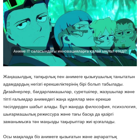
Жаңашылдық, тапқырлық пен анимеге қызығушылық танытатын
адамдардың негізгі ерекшеліктерінің бірі болып табылады.
Дизайнерлер, бағдарламашылар, суретшілер, жазушылар және
тіпті ғалымдар анимедегі жаңа идеялар мен ерекше
тәсілдерден шабыт алады. Бұл жанрда философия, психология,
шығармашылық режиссура және тағы басқа да қазіргі
заманымызға тән маңызды тақырыптар жиі қозғалады.
Осы мақалада біз анимеге қызығатын және ақпараттық