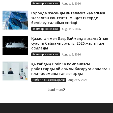
Ғаламтор және желі
August 6, 2026
Еуроодақ жасанды интеллект көмегімен
жасалған контентті міндетті түрде
белгілеу талабын енгізді
Ғаламтор және желі
August 6, 2026
Қазақстан мен Әзербайжанды жалғайтын
суасты байланыс желісі 2026 жылы іске
қосылады
Ғаламтор және желі
August 5, 2026
Қытайдың BrainCo компаниясы
роботтарды ой арқылы басқаруға арналған
платформаны таныстырды
Робот пен дрондар,ЖИ
August 5, 2026
Load more