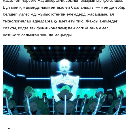
жасалған нәрсеге жауапкершілік секілді тақырыптар қозғалады.
Бұл менің мамандығыммен тікелей байланысты — мен де әрбір
бөлшегі үйлесімді жұмыс істейтін әлемдерді жасаймын, ал
технологиялар адамдарға қызмет етуі тиіс. Жақсы анимедегі
сияқты, кодта тек функционалдық пен логика ғана емес,
нәтижеге салынған жан да маңызды.