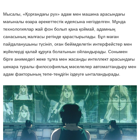
Мысалы, «Қорғандағы рух» адам мен машина арасындағы
мағыналы өзара әрекеттестік идеясына негізделген. Мұнда
технологиялар жай фон болып қана қоймай, адамның
санасының жалғасы ретінде қарастырылады. Бұл маған
пайдаланушыны түсініп, оған бейімделетін интерфейстер мен
жүйелерді қалай құруға болатынын ойландырады. Сонымен
бірге анимедегі жеке тұлға мен жасанды интеллект арасындағы
шекара туралы философиялық мәселелер автоматтандыру мен
адам факторының тепе-теңдігін іздеуге ынталандырады.