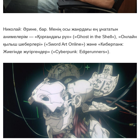
Николай: Әрине, бар. Менің осы жанрдағы ең ұнататын
анимелерім — «Қорғандағы рух» («Ghost in the Shell»), «Онлайн
қылыш шеберлері» («Sword Art Online») және «Киберпанк:
Жиегінде жүгіргендер» («Cyberpunk: Edgerunners»).