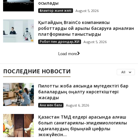
қосылады
Ғаламтор және желі
August 5, 2026
Қытайдың BrainCo компаниясы
роботтарды ой арқылы басқаруға арналған
платформаны таныстырды
Робот пен дрондар,ЖИ
August 5, 2026
Load more
ПОСЛЕДНИЕ НОВОСТИ
All
Пилоттық жоба аясында мүгедектігі бар
балалардың оңалту көрсеткіштері
жақсарды
Ана мен бала
August 6, 2026
Қазақстан ТМД елдері арасында алғаш
болып санитариялық-эпидемиологиялық
қадағалаудың бірыңғай цифрлық
экожүйесін...