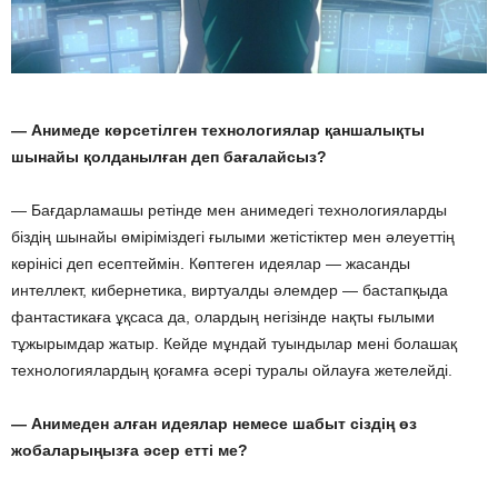
— Анимеде көрсетілген технологиялар қаншалықты
шынайы қолданылған деп бағалайсыз?
— Бағдарламашы ретінде мен анимедегі технологияларды
біздің шынайы өміріміздегі ғылыми жетістіктер мен әлеуеттің
көрінісі деп есептеймін. Көптеген идеялар — жасанды
интеллект, кибернетика, виртуалды әлемдер — бастапқыда
фантастикаға ұқсаса да, олардың негізінде нақты ғылыми
тұжырымдар жатыр. Кейде мұндай туындылар мені болашақ
технологиялардың қоғамға әсері туралы ойлауға жетелейді.
— Анимеден алған идеялар немесе шабыт сіздің өз
жобаларыңызға әсер етті ме?