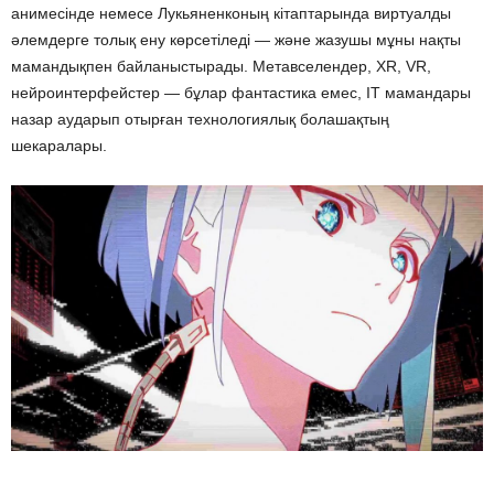
анимесінде немесе Лукьяненконың кітаптарында виртуалды
әлемдерге толық ену көрсетіледі — және жазушы мұны нақты
мамандықпен байланыстырады. Метавселендер, XR, VR,
нейроинтерфейстер — бұлар фантастика емес, IT мамандары
назар аударып отырған технологиялық болашақтың
шекаралары.