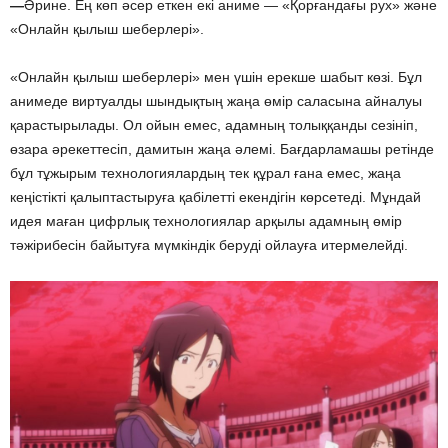
—
Әрине. Ең көп әсер еткен екі аниме — «Қорғандағы рух» және
«Онлайн қылыш шеберлері».
«Онлайн қылыш шеберлері» мен үшін ерекше шабыт көзі. Бұл
анимеде виртуалды шындықтың жаңа өмір саласына айналуы
қарастырылады. Ол ойын емес, адамның толыққанды сезініп,
өзара әрекеттесіп, дамитын жаңа әлемі. Бағдарламашы ретінде
бұл тұжырым технологиялардың тек құрал ғана емес, жаңа
кеңістікті қалыптастыруға қабілетті екендігін көрсетеді. Мұндай
идея маған цифрлық технологиялар арқылы адамның өмір
тәжірибесін байытуға мүмкіндік беруді ойлауға итермелейді.