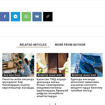
RELATED ARTICLES
MORE FROM AUTHOR
Ана мен бала
Ғаламтор және желі
Ғаламтор және желі
Пилоттық жоба аясында
Қазақстан ТМД елдері
Еуроодақ жасанды
мүгедектігі бар
арасында алғаш
интеллект көмегімен
балалардың оңалту
болып санитариялық-
жасалған контентті
көрсеткіштері жақсарды
эпидемиологиялық
міндетті түрде белгілеу
қадағалаудың бірыңғай
талабын енгізді
цифрлық экожүйесін
қалыптастырды