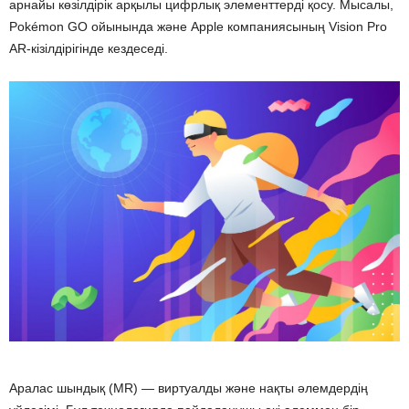
арнайы көзілдірік арқылы цифрлық элементтерді қосу. Мысалы,
Pokémon GO ойынында және Apple компаниясының Vision Pro
AR-кізілдірігінде кездеседі.
Аралас шындық (MR) — виртуалды және нақты әлемдердің