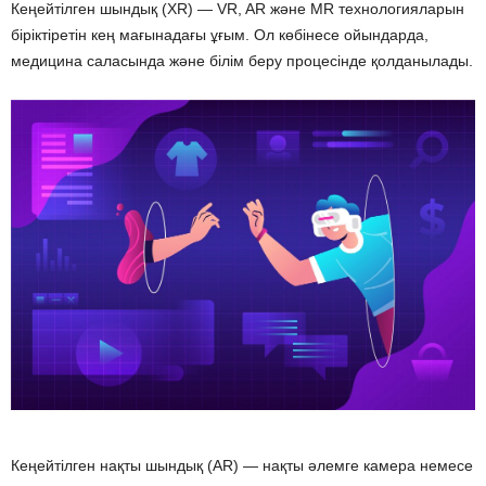
Кеңейтілген шындық (XR) — VR, AR және MR технологияларын
біріктіретін кең мағынадағы ұғым. Ол көбінесе ойындарда,
медицина саласында және білім беру процесінде қолданылады.
Кеңейтілген нақты шындық (AR) — нақты әлемге камера немесе