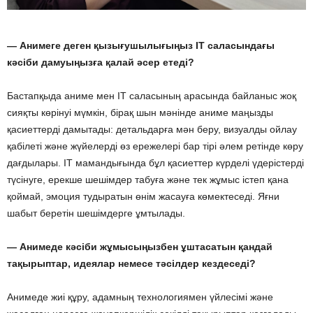
— Анимеге деген қызығушылығыңыз IT саласындағы
кәсіби дамуыңызға қалай әсер етеді?
Бастапқыда аниме мен IT саласының арасында байланыс жоқ
сияқты көрінуі мүмкін, бірақ шын мәнінде аниме маңызды
қасиеттерді дамытады: детальдарға мән беру, визуалды ойлау
қабілеті және жүйелерді өз ережелері бар тірі әлем ретінде көру
дағдылары. IT мамандығында бұл қасиеттер күрделі үдерістерді
түсінуге, ерекше шешімдер табуға және тек жұмыс істеп қана
қоймай, эмоция тудыратын өнім жасауға көмектеседі. Яғни
шабыт беретін шешімдерге ұмтылады.
— Анимеде кәсіби жұмысыңызбен ұштасатын қандай
тақырыптар, идеялар немесе тәсілдер кездеседі?
Анимеде жиі құру, адамның технологиямен үйлесімі және