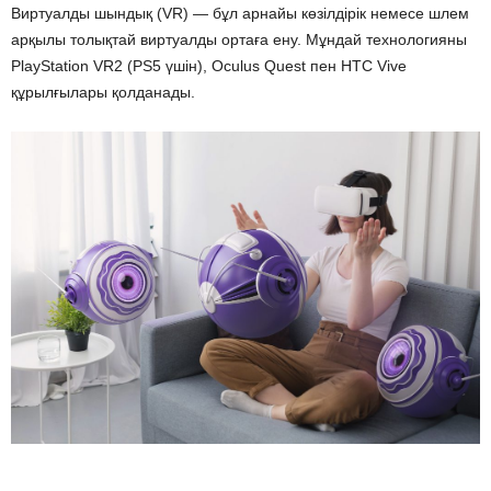
Виртуалды шындық (VR) — бұл арнайы көзілдірік немесе шлем
арқылы толықтай виртуалды ортаға ену. Мұндай технологияны
PlayStation VR2 (PS5 үшін), Oculus Quest пен HTC Vive
құрылғылары қолданады.