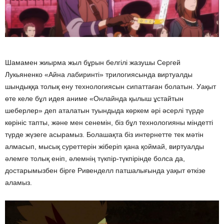
Шамамен жиырма жыл бұрын белгілі жазушы Сергей
Лукьяненко «Айна лабиринті» трилогиясында виртуалды
шындыққа толық ену технологиясын сипаттаған болатын. Уақыт
өте келе бұл идея аниме «Онлайнда қылыш ұстайтын
шеберлер» деп аталатын туындыда көркем әрі әсерлі түрде
көрініс тапты, және мен сенемін, біз бұл технологияны міндетті
түрде жүзеге асырамыз. Болашақта біз интернетте тек мәтін
алмасып, мысық суреттерін жіберіп қана қоймай, виртуалды
әлемге толық еніп, әлемнің түкпір-түкпірінде болса да,
достарымызбен бірге Ривенделл патшалығында уақыт өткізе
аламыз.