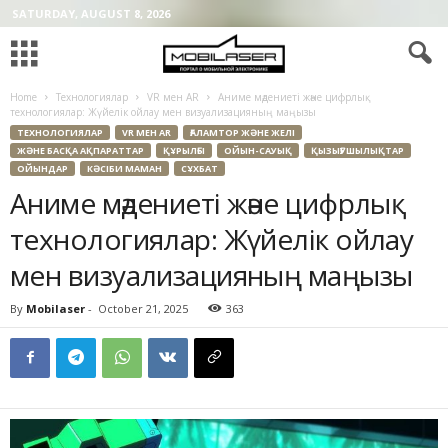
SATURDAY, AUGUST 8, 2026
Home
Технологиялар
VR мен AR
Аниме мәдениеті және цифрлық
технологиялар: Жүйелік ойлау мен визуализацияның маңызы
ТЕХНОЛОГИЯЛАР
VR МЕН AR
ҒАЛАМТОР ЖӘНЕ ЖЕЛІ
ЖӘНЕ БАСҚА АҚПАРАТТАР
ҚҰРЫЛҒЫ
ОЙЫН-САУЫҚ
ҚЫЗЫҒУШЫЛЫҚТАР
ОЙЫНДАР
КӘСІБИ МАМАН
СҰХБАТ
Аниме мәдениеті және цифрлық
технологиялар: Жүйелік ойлау
мен визуализацияның маңызы
By
Mobilaser
-
October 21, 2025
363