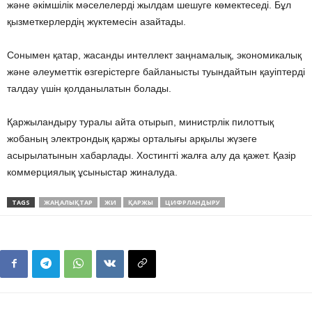
және әкімшілік мәселелерді жылдам шешуге көмектеседі. Бұл
қызметкерлердің жүктемесін азайтады.
Сонымен қатар, жасанды интеллект заңнамалық, экономикалық
және әлеуметтік өзгерістерге байланысты туындайтын қауіптерді
талдау үшін қолданылатын болады.
Қаржыландыру туралы айта отырып, министрлік пилоттық
жобаның электрондық қаржы орталығы арқылы жүзеге
асырылатынын хабарлады. Хостингті жалға алу да қажет. Қазір
коммерциялық ұсыныстар жиналуда.
TAGS
ЖАҢАЛЫҚТАР
ЖИ
ҚАРЖЫ
ЦИФРЛАНДЫРУ