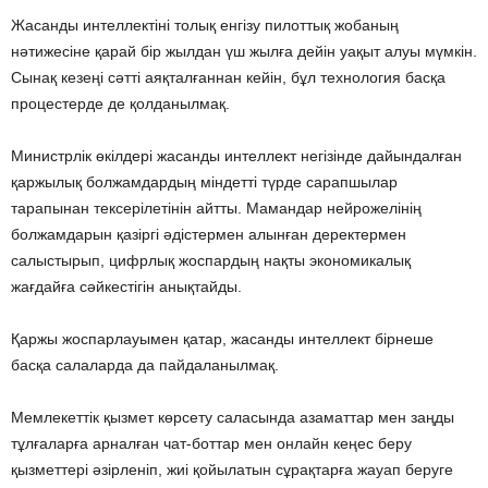
Жасанды интеллектіні толық енгізу пилоттық жобаның
нәтижесіне қарай бір жылдан үш жылға дейін уақыт алуы мүмкін.
Сынақ кезеңі сәтті аяқталғаннан кейін, бұл технология басқа
процестерде де қолданылмақ.
Министрлік өкілдері жасанды интеллект негізінде дайындалған
қаржылық болжамдардың міндетті түрде сарапшылар
тарапынан тексерілетінін айтты. Мамандар нейрожелінің
болжамдарын қазіргі әдістермен алынған деректермен
салыстырып, цифрлық жоспардың нақты экономикалық
жағдайға сәйкестігін анықтайды.
Қаржы жоспарлауымен қатар, жасанды интеллект бірнеше
басқа салаларда да пайдаланылмақ.
Мемлекеттік қызмет көрсету саласында азаматтар мен заңды
тұлғаларға арналған чат-боттар мен онлайн кеңес беру
қызметтері әзірленіп, жиі қойылатын сұрақтарға жауап беруге