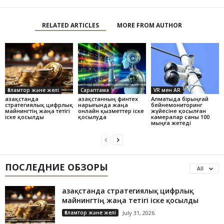
RELATED ARTICLES
MORE FROM AUTHOR
Ғаламтор және желі
Сараптама
VR мен AR
Қазақстанда
Қазақстанның финтех
Алматыда бірыңғай
стратегиялық цифрлық
нарығында жаңа
бейнемониторинг
майнингтің жаңа тетігі
онлайн қызметтер іске
жүйесіне қосылған
іске қосылды
қосылуда
камералар саны 100
мыңға жетеді
ПОСЛЕДНИЕ ОБЗОРЫ
All
Қазақстанда стратегиялық цифрлық
майнингтің жаңа тетігі іске қосылды
Ғаламтор және желі
July 31, 2026