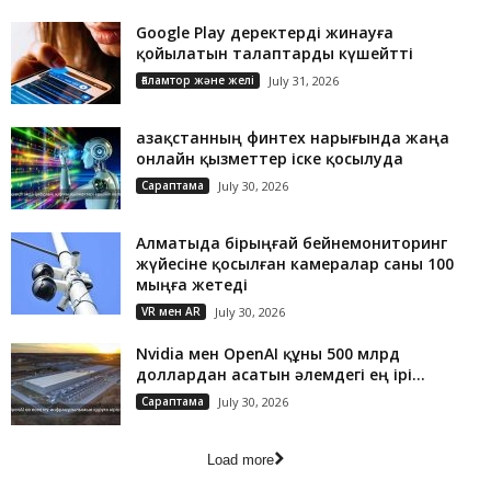
Google Play деректерді жинауға
қойылатын талаптарды күшейтті
Ғаламтор және желі
July 31, 2026
Қазақстанның финтех нарығында жаңа
онлайн қызметтер іске қосылуда
Сараптама
July 30, 2026
Алматыда бірыңғай бейнемониторинг
жүйесіне қосылған камералар саны 100
мыңға жетеді
VR мен AR
July 30, 2026
Nvidia мен OpenAI құны 500 млрд
доллардан асатын әлемдегі ең ірі...
Сараптама
July 30, 2026
Load more