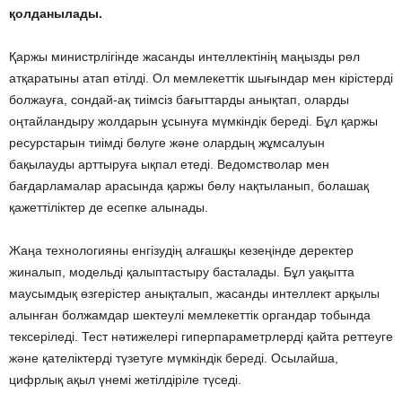
қолданылады.
Қаржы министрлігінде жасанды интеллектінің маңызды рөл
атқаратыны атап өтілді. Ол мемлекеттік шығындар мен кірістерді
болжауға, сондай-ақ тиімсіз бағыттарды анықтап, оларды
оңтайландыру жолдарын ұсынуға мүмкіндік береді. Бұл қаржы
ресурстарын тиімді бөлуге және олардың жұмсалуын
бақылауды арттыруға ықпал етеді. Ведомстволар мен
бағдарламалар арасында қаржы бөлу нақтыланып, болашақ
қажеттіліктер де есепке алынады.
Жаңа технологияны енгізудің алғашқы кезеңінде деректер
жиналып, модельді қалыптастыру басталады. Бұл уақытта
маусымдық өзгерістер анықталып, жасанды интеллект арқылы
алынған болжамдар шектеулі мемлекеттік органдар тобында
тексеріледі. Тест нәтижелері гиперпараметрлерді қайта реттеуге
және қателіктерді түзетуге мүмкіндік береді. Осылайша,
цифрлық ақыл үнемі жетілдіріле түседі.