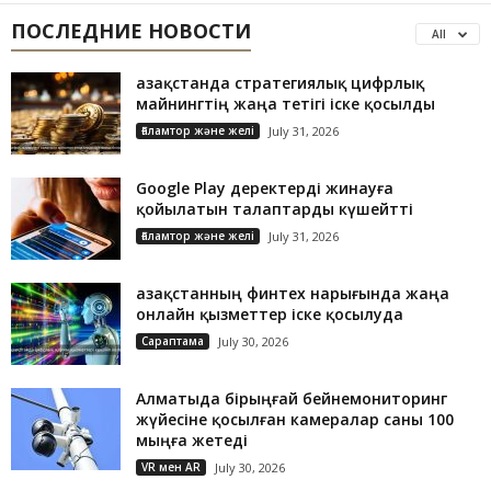
ПОСЛЕДНИЕ НОВОСТИ
All
Қазақстанда стратегиялық цифрлық
майнингтің жаңа тетігі іске қосылды
Ғаламтор және желі
July 31, 2026
Google Play деректерді жинауға
қойылатын талаптарды күшейтті
Ғаламтор және желі
July 31, 2026
Қазақстанның финтех нарығында жаңа
онлайн қызметтер іске қосылуда
Сараптама
July 30, 2026
Алматыда бірыңғай бейнемониторинг
жүйесіне қосылған камералар саны 100
мыңға жетеді
VR мен AR
July 30, 2026