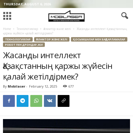
THURSDAY, AUGUST 6, 2026
Home
Технологиялар
Ғаламтор және желі
Жасанды интеллект Қазақстанның
қаржы жүйесін қалай жетілдірмек?
ТЕХНОЛОГИЯЛАР
ҒАЛАМТОР ЖӘНЕ ЖЕЛІ
ҚОСЫМШАЛАР МЕН БАҒДАРЛАМАЛАР
РОБОТ ПЕН ДРОНДАР,ЖИ
Жасанды интеллект
Қазақстанның қаржы жүйесін
қалай жетілдірмек?
By
Mobilaser
-
February 12, 2025
677