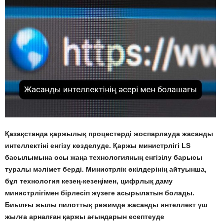
Қазақстанда қаржылық процестерді жоспарлауда жасанды
интеллектіні енгізу көзделуде. Қаржы министрлігі LS
басылымына осы жаңа технологияның енгізілу барысы
туралы мәлімет берді. Министрлік өкілдерінің айтуынша,
бұл технология кезең-кезеңімен, цифрлық даму
министрлігімен бірлесіп жүзеге асырылатын болады.
Биылғы жылы пилоттық режимде жасанды интеллект үш
жылға арналған қаржы ағындарын есептеуде