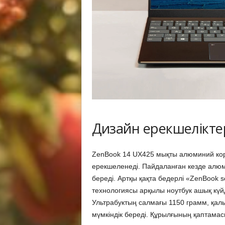
Дизайн ерекшелікте
ZenBook 14 UX425 мықты алюминий корп
ерекшеленеді. Пайдаланған кезде алюм
береді. Артқы қақта бедерлі «ZenBook se
технологиясы арқылы ноутбук ашық күйде
Ультрабуктың салмағы 1150 грамм, қал
мүмкіндік береді. Құрылғының қаптама