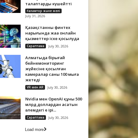
талаптарды күшейтті
Ғаламтор және желі
July 31, 2026
Қазақстанның финтех
нарығында жаңа онлайн
қызметтер іске қосылуда
Сараптама
July 30, 2026
Алматыда бірыңғай
бейнемониторинг
жүйесіне қосылған
камералар саны 100 мыңға
жетеді
VR мен AR
July 30, 2026
Nvidia мен OpenAI құны 500
млрд доллардан асатын
әлемдегі ең ірі...
Сараптама
July 30, 2026
Load more