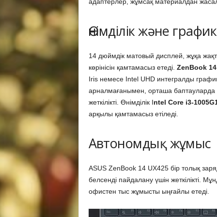
адаптерлер, жұмсақ материалдан жасалғ
Өнімділік және графи
14 дюймдік матовый дисплей, жұқа жақ
көрінісін қамтамасыз етеді.
ZenBook 14
Iris немесе Intel UHD интегралды граф
арналмағанымен, орташа баптауларда
жеткілікті. Өнімділік I
ntel Core i3-1005G
арқылы қамтамасыз етіледі.
Автономдық жұмыс
ASUS ZenBook 14 UX425 бір толық зарядп
белсенді пайдалану үшін жеткілікті. Мұ
офистен тыс жұмысты ыңғайлы етеді.