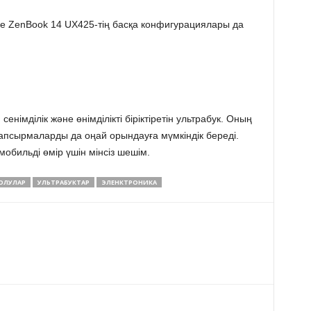
де ZenBook 14 UX425-тің басқа конфигурациялары да
німділік және өнімділікті біріктіретін ультрабук. Оның
і тапсырмаларды да оңай орындауға мүмкіндік береді.
обильді өмір үшін мінсіз шешім.
ШОЛУЛАР
УЛЬТРАБУКТАР
ЭЛЕНКТРОНИКА