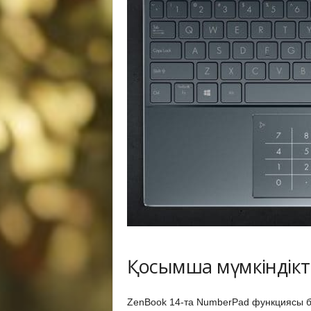
Қосымша мүмкіндік
ZenBook 14-та NumberPad функциясы ба