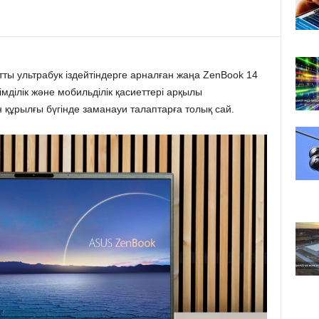
ты ультрабук іздейтіндерге арналған жаңа ZenBook 14
мділік және мобильділік қасиеттері арқылы
құрылғы бүгінде заманауи талаптарға толық сай.