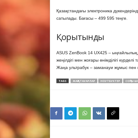
Қазақстандағы электроника дүкендерін
сатылады. Бағасы – 499 595 теңге.
Қорытынды
ASUS ZenBook 14 UX425 – ыңғайлылық, се
жеңілдігі мен жоғары өнімділігі күрдел
Жаңа ультрабук – заманауи жұмыс пен м
TAGS
ЖАҢА ТАУАРЛАР
НОУТБУКТЕР
СОҢҒЫ 