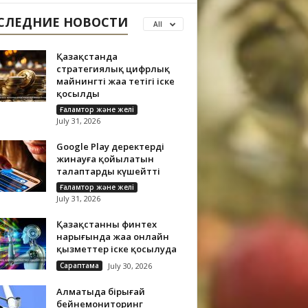
СЛЕДНИЕ НОВОСТИ
All
Қазақстанда
стратегиялық цифрлық
майнингтің жаңа тетігі іске
қосылды
Ғаламтор және желі
July 31, 2026
Google Play деректерді
жинауға қойылатын
талаптарды күшейтті
Ғаламтор және желі
July 31, 2026
Қазақстанның финтех
нарығында жаңа онлайн
қызметтер іске қосылуда
Сараптама
July 30, 2026
Алматыда бірыңғай
бейнемониторинг