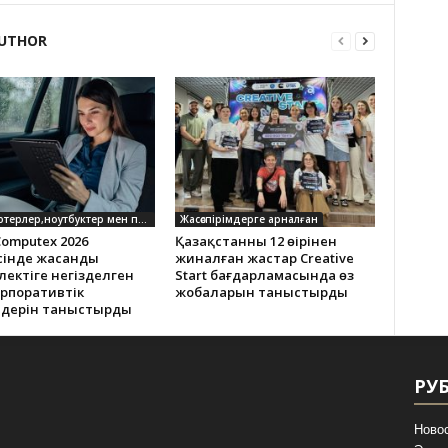
UTHOR
Компьютерлер,ноутбуктер мен планшеттер
Жасөспірімдерге арналған
omputex 2026
Қазақстанның 12 өңірінен
сінде жасанды
жиналған жастар Creative
ектіге негізделген
Start бағдарламасында өз
орпоративтік
жобаларын таныстырды
дерін таныстырды
РУ
Ново