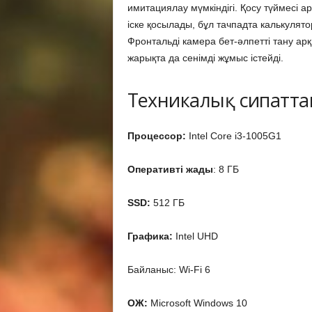
имитациялау мүмкіндігі. Қосу түймесі 
іске қосылады, бұл тачпадта калькулято
Фронтальді камера бет-әлпетті тану арқ
жарықта да сенімді жұмыс істейді.
Техникалық сипатт
Процессор:
Intel Core i3-1005G1
Оперативті жады
: 8 ГБ
SSD:
512 ГБ
Графика:
Intel UHD
Байланыс: Wi-Fi 6
ОЖ:
Microsoft Windows 10