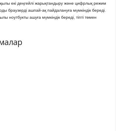
арқылы екі деңгейлі жарықтандыру және цифрлық режим
рды браузерді ашпай-ақ пайдалануға мүмкіндік береді.
ылы ноутбукты ашуға мүмкіндік береді, тіпті төмен
амалар