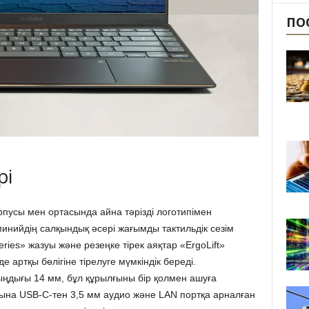
ПО
рі
усы мен ортасында айна тәрізді логотипімен
инийдің салқындық әсері жағымды тактильдік сезім
ries» жазуы және резеңке тірек аяқтар «ErgoLift»
 артқы бөлігіне тірелуге мүмкіндік береді.
ыңдығы 14 мм, бұл құрылғыны бір қолмен ашуға
сына USB-C-тен 3,5 мм аудио және LAN портқа арналған