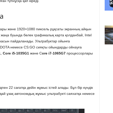
ан түпнұсқа қап кіреді.
ка
тары және 1920×1080 пиксель рұқсаты экранның айқын
жаңа буында бөлек графикалық карта қолданбай, Intel
икасын пайдаланады. Ультрабуктар ойынға
 DOTA немесе CS:GO сияқты ойындарды ойнауға
1
,
Core i5-1035G1
және C
ore i7-1065G7
процессорлары
ен 22 сағатқа дейін жұмыс істей алады. Бұл бір күндік
ндай ұзақ автономдық жұмыс ультрабукті саяхатқа немесе