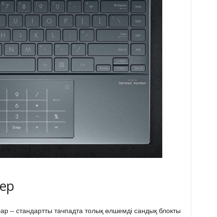
тер
р – стандартты тачпадта толық өлшемді сандық блокты