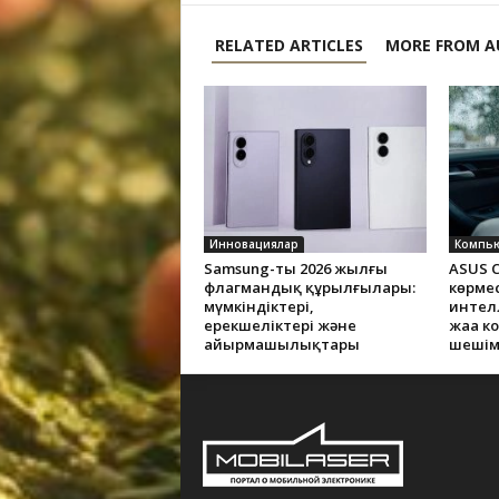
RELATED ARTICLES
MORE FROM A
Инновациялар
Samsung-тың 2026 жылғы
ASUS C
флагмандық құрылғылары:
көрме
мүмкіндіктері,
интелл
ерекшеліктері және
жаңа к
айырмашылықтары
шешім