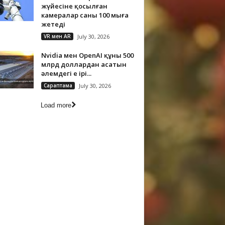
жүйесіне қосылған
камералар саны 100 мыңға
жетеді
VR мен AR
July 30, 2026
Nvidia мен OpenAI құны 500
млрд доллардан асатын
әлемдегі ең ірі...
Сараптама
July 30, 2026
Load more