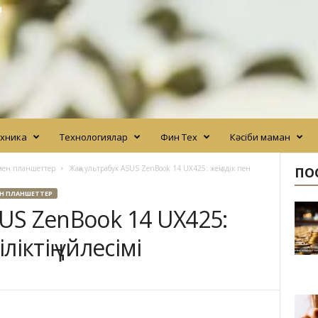
N
хника
Технологиялар
Фин Тех
Кәсіби маман
мен планшеттер
Жаңа ультрабук ASUS ZenBook 14 UX425: жеңілдік пен
ПО
Н ПЛАНШЕТТЕР
SUS ZenBook 14 UX425:
ліктің үйлесімі