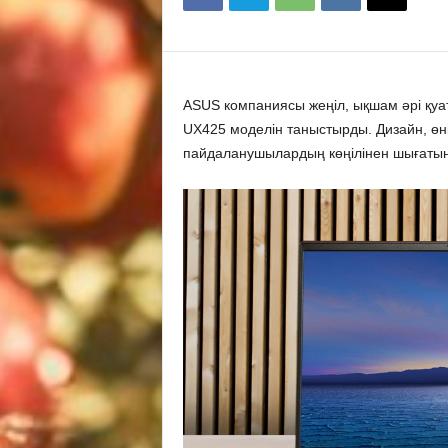
ASUS компаниясы жеңіл, ықшам әрі қуат
UX425 моделін таныстырды. Дизайн, өні
пайдаланушылардың көңілінен шығатын 