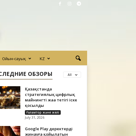
Ойын-сауық
KZ
СЛЕДНИЕ ОБЗОРЫ
All
Қазақстанда
стратегиялық цифрлық
майнингтің жаңа тетігі іске
қосылды
Ғаламтор және желі
July 31, 2026
Google Play деректерді
жинауға қойылатын