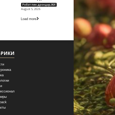
Робот пен дрондар,ЖИ
August 5, 2026
Load more
БРИКИ
сти
троника
ка
логии
ги
ессионал
ниры
back
акты