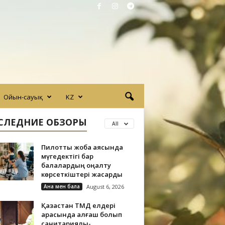
Ойын-сауық
KZ
СЛЕДНИЕ ОБЗОРЫ
All
Пилоттық жоба аясында
мүгедектігі бар
балалардың оңалту
көрсеткіштері жақсарды
Ана мен бала
August 6, 2026
Қазақстан ТМД елдері
арасында алғаш болып
санитариялық-