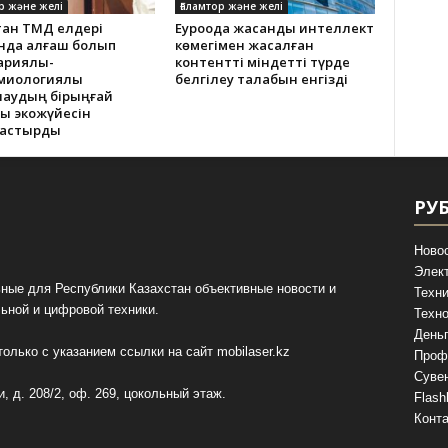
р және желі
Ғаламтор және желі
тан ТМД елдері
Еуроодақ жасанды интеллект
нда алғаш болып
көмегімен жасалған
ариялық-
контентті міндетті түрде
миологиялық
белгілеу талабын енгізді
лаудың бірыңғай
қ экожүйесін
тастырды
РУ
Ново
Элек
ные для Республики Казахстан объективные новости и
Техни
ьной и цифровой техники.
Техно
День
олько с указанием ссылки на сайт
mobilaser.kz
Проф
Суве
, д. 208/2, оф. 269, цокольный этаж.
Flash
Конт