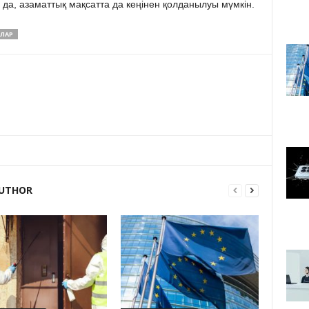
да, азаматтық мақсатта да кеңінен қолданылуы мүмкін.
ЛАР
UTHOR