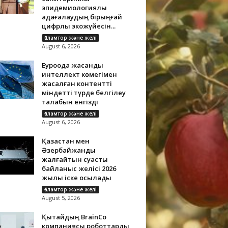
эпидемиологиялық
қадағалаудың бірыңғай
цифрлық экожүйесін...
Ғаламтор және желі
August 6, 2026
Еуроодақ жасанды
интеллект көмегімен
жасалған контентті
міндетті түрде белгілеу
талабын енгізді
Ғаламтор және желі
August 6, 2026
Қазақстан мен
Әзербайжанды
жалғайтын суасты
байланыс желісі 2026
жылы іске қосылады
Ғаламтор және желі
August 5, 2026
Қытайдың BrainCo
компаниясы роботтарды