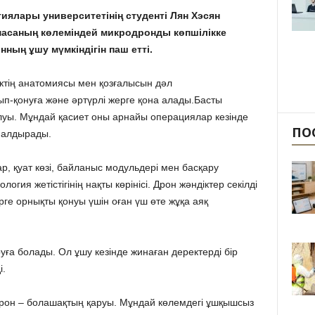
иялары университетінің студенті Лян Хэсян
масаның көлеміндей микродронды көпшілікке
ның ұшу мүмкіндігін паш етті.
ктің анатомиясы мен қозғалысын дәл
ып-қонуға және әртүрлі жерге қона алады.Басты
уы. Мұндай қасиет оны арнайы операциялар кезінде
ПО
налдырады.
, қуат көзі, байланыс модульдері мен басқару
огия жетістігінің нақты көрінісі. Дрон жәндіктер секілді
ерге орнықты қонуы үшін оған үш өте жұқа аяқ
а болады. Ол ұшу кезінде жинаған деректерді бір
і.
рон – болашақтың қаруы. Мұндай көлемдегі ұшқышсыз