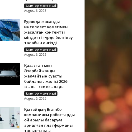
Ғаламтор және желі
August 6, 2026
Еуроодақ жасанды
интеллект көмегімен
жасалған контентті
міндетті түрде белгілеу
талабын енгізді
Ғаламтор және желі
August 6, 2026
Қазақстан мен
Әзербайжанды
жалғайтын суасты
байланыс желісі 2026
жылы іске қосылады
Ғаламтор және желі
August 5, 2026
Қытайдың BrainCo
компаниясы роботтарды
ой арқылы басқаруға
арналған платформаны
таныстырды