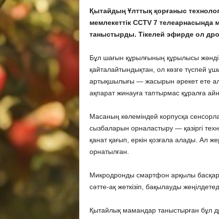
Қытайдың Ұлттық қорғаныс технолог
мемлекеттік CCTV 7 телеарнасында 
таныстырды. Тікелей эфирде ол дрон
Бұл шағын құрылғының құрылысы жәнді
қайталайтындықтан, ол көзге түспей ұш
артықшылығы — жасырын әрекет ете ал
ақпарат жинауға таптырмас құралға ай
Масаның көлеміндей корпусқа сенсорлар
сызбаларын орналастыру — қазіргі технол
қанат қағып, еркін қозғала алады. Ал ж
орнатылған.
Микродронды смартфон арқылы басқаруғ
сәтте-ақ жеткізіп, бақылауды жеңілдетед
Қытайлық мамандар таныстырған бұл д