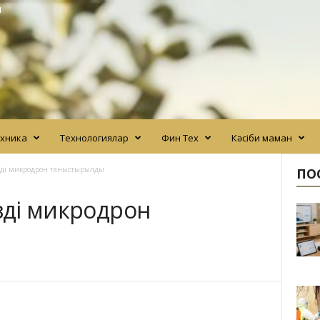
N
хника
Технологиялар
Фин Тех
Кәсіби маман
ізді микродрон таныстырылды
ПО
ізді микродрон