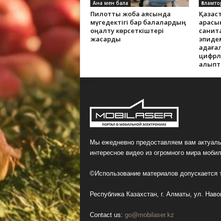
Ана мен бала
Ғаламто
Пилоттық жоба аясында
Қазақс
мүгедектігі бар балалардың
арасы
оңалту көрсеткіштері
санит
жақсарды
эпиде
қадаға
цифрлы
қалып
Мы ежедневно предоставляем вам актуаль
интересное видео из огромного мира мобил
©Использование материалов допускается т
Республика Казахстан, г. Алматы, ул. Навои
Contact us:
go@mobilaser.kz