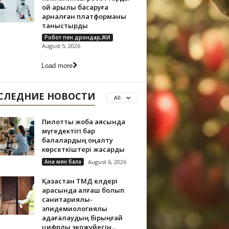
ой арқылы басқаруға
арналған платформаны
таныстырды
Робот пен дрондар,ЖИ
August 5, 2026
Load more
СЛЕДНИЕ НОВОСТИ
All
Пилоттық жоба аясында
мүгедектігі бар
балалардың оңалту
көрсеткіштері жақсарды
Ана мен бала
August 6, 2026
Қазақстан ТМД елдері
арасында алғаш болып
санитариялық-
эпидемиологиялық
қадағалаудың бірыңғай
цифрлық экожүйесін...