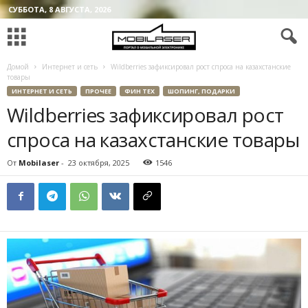
СУББОТА, 8 АВГУСТА, 2026
Домой
Интернет и сеть
Wildberries зафиксировал рост спроса на казахстанские
товары
ИНТЕРНЕТ И СЕТЬ
ПРОЧЕЕ
ФИН ТЕХ
ШОПИНГ, ПОДАРКИ
Wildberries зафиксировал рост
спроса на казахстанские товары
От
Mobilaser
-
23 октября, 2025
1546