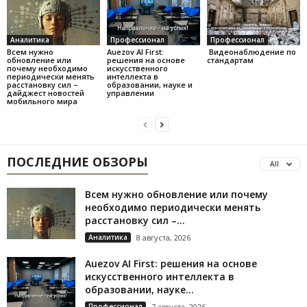
Аналитика
Профессионал
Профессионал
Всем нужно
Auezov AI First:
Видеонаблюдение по
обновление или
решения на основе
стандартам
почему необходимо
искусственного
периодически менять
интеллекта в
расстановку сил –
образовании, науке и
дайджест новостей
управлении
мобильного мира
ПОСЛЕДНИЕ ОБЗОРЫ
All
Всем нужно обновление или почему
необходимо периодически менять
расстановку сил –...
Аналитика
8 августа, 2026
Auezov AI First: решения на основе
искусственного интеллекта в
образовании, науке...
Профессионал
7 августа, 2026