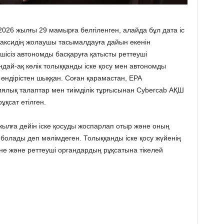
2026 жылғы 29 мамырға белгіленген, алайда бұл дата іс
отаксидің жолаушы тасымалдауға дайын екенін
ізушісіз автономды басқаруға қатысты реттеуші
ондай-ақ көлік толыққанды іске қосу мен автономды
өндірістен шыққан. Соған қарамастан, EPA
иялық талаптар мен тиімділік тұрғысынан Cybercab АҚШ
қсат етілген.
жылға дейін іске қосуды жоспарлап отыр және оның
олады деп мәлімдеген. Толыққанды іске қосу жүйенің
етіне және реттеуші органдардың рұқсатына тікелей