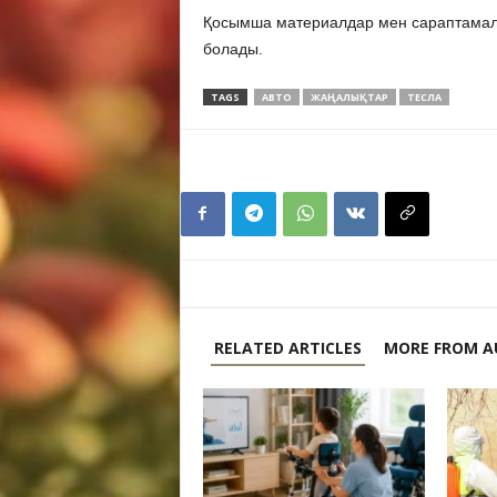
Қосымша материалдар мен сараптамал
болады.
TAGS
АВТО
ЖАҢАЛЫҚТАР
ТЕСЛА
RELATED ARTICLES
MORE FROM A