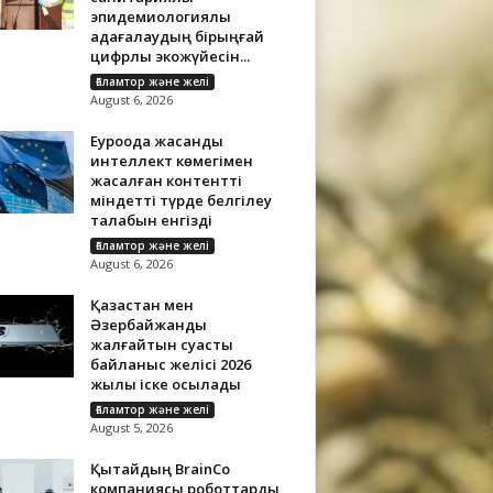
эпидемиологиялық
қадағалаудың бірыңғай
цифрлық экожүйесін...
Ғаламтор және желі
August 6, 2026
Еуроодақ жасанды
интеллект көмегімен
жасалған контентті
міндетті түрде белгілеу
талабын енгізді
Ғаламтор және желі
August 6, 2026
Қазақстан мен
Әзербайжанды
жалғайтын суасты
байланыс желісі 2026
жылы іске қосылады
Ғаламтор және желі
August 5, 2026
Қытайдың BrainCo
компаниясы роботтарды