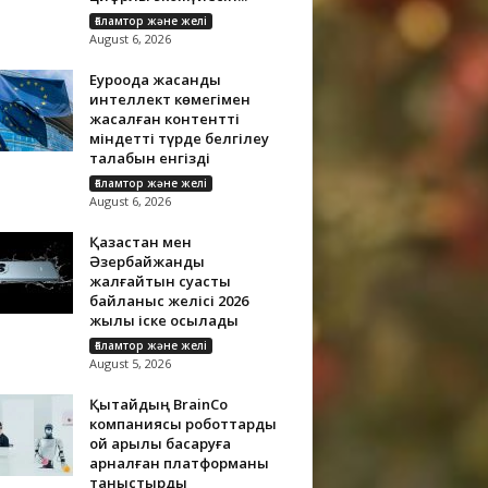
Ғаламтор және желі
August 6, 2026
Еуроодақ жасанды
интеллект көмегімен
жасалған контентті
міндетті түрде белгілеу
талабын енгізді
Ғаламтор және желі
August 6, 2026
Қазақстан мен
Әзербайжанды
жалғайтын суасты
байланыс желісі 2026
жылы іске қосылады
Ғаламтор және желі
August 5, 2026
Қытайдың BrainCo
компаниясы роботтарды
ой арқылы басқаруға
арналған платформаны
таныстырды