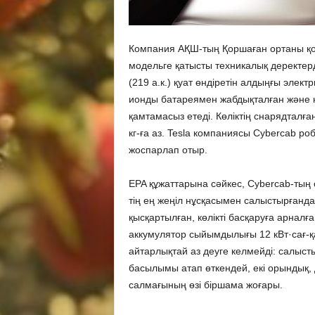
Компания АҚШ-тың Қоршаған ортаны қорғ
модельге қатысты техникалық деректерді
(219 а.к.) қуат өндіретін алдыңғы элек
ионды батареямен жабдықталған және 
қамтамасыз етеді. Көліктің снарядталға
кг-ға аз. Tesla компаниясы Cybercab ро
жоспарлап отыр.
EPA құжаттарына сәйкес, Cybercab-тың 
тің ең жеңіл нұсқасымен салыстырғанда
қысқартылған, көлікті басқаруға арналғ
аккумулятор сыйымдылығы 12 кВт·сағ-қа
айтарлықтай аз деуге келмейді: салысты
басылымы атап өткендей, екі орындық, д
салмағының өзі біршама жоғары.