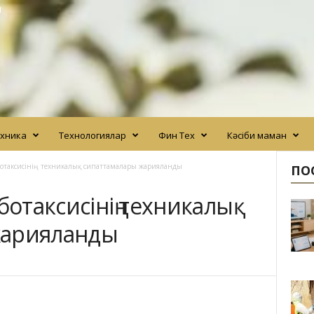
N
хника
Технологиялар
Фин Тех
Кәсіби маман
оботаксисінің техникалық сипаттамалары жарияланды
ПО
ботаксисінің техникалық
жарияланды