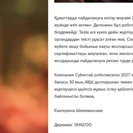
Құжаттарда пайдалануға енгізу мерзімі 
жүзінде өтіп кеткен. Дегенмен бұл роб
білдірмейді: Tesla әлі күнге дейін жүрг
органдардан тиісті рұқсат алған жоқ. С
жүйеге көшу бойынша нақты жоспарсыз 
сертификаттауы аяқталған, яғни эколог
жолдарында пайдалануға ресми түрде рұ
Компания Cybercab роботаксисін 2027 
бағасы 30 мың АҚШ долларынан төмен б
жүргізушісіз қауіпсіз жұмыс істеу қабіл
байланысты болмақ.
Екатерина Шемякинская
Дереккөз: SHAZOO