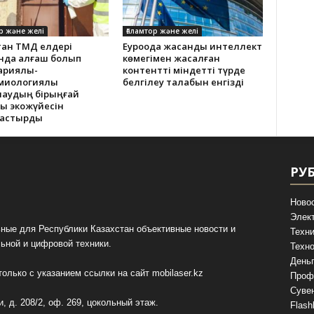
р және желі
Ғаламтор және желі
тан ТМД елдері
Еуроодақ жасанды интеллект
нда алғаш болып
көмегімен жасалған
ариялық-
контентті міндетті түрде
миологиялық
белгілеу талабын енгізді
лаудың бірыңғай
қ экожүйесін
тастырды
РУ
Ново
Элек
ные для Республики Казахстан объективные новости и
Техни
ьной и цифровой техники.
Техно
День
олько с указанием ссылки на сайт
mobilaser.kz
Проф
Суве
, д. 208/2, оф. 269, цокольный этаж.
Flash