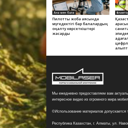
Ана мен бала
Ғаламто
Пилоттық жоба аясында
Қазақс
мүгедектігі бар балалардың
арасы
оңалту көрсеткіштері
санит
жақсарды
эпиде
қадаға
цифрлы
қалып
Мы ежедневно предоставляем вам актуаль
интересное видео из огромного мира мобил
©Использование материалов допускается т
Республика Казахстан, г. Алматы, ул. Навои