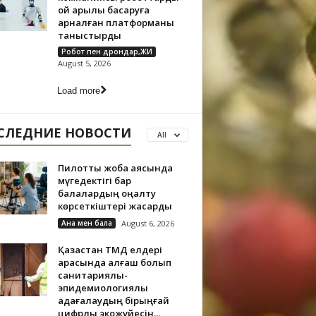
ой арқылы басқаруға
арналған платформаны
таныстырды
Робот пен дрондар,ЖИ
August 5, 2026
Load more
СЛЕДНИЕ НОВОСТИ
All
Пилоттық жоба аясында
мүгедектігі бар
балалардың оңалту
көрсеткіштері жақсарды
Ана мен бала
August 6, 2026
Қазақстан ТМД елдері
арасында алғаш болып
санитариялық-
эпидемиологиялық
қадағалаудың бірыңғай
цифрлық экожүйесін...