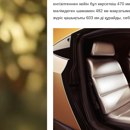
енгізілгеннен кейін бұл көрсеткіш 470 к
мәлімдеген шамамен 482 км мақсатымен 
жүріс қашықтығы 603 км-ді құрайды, се