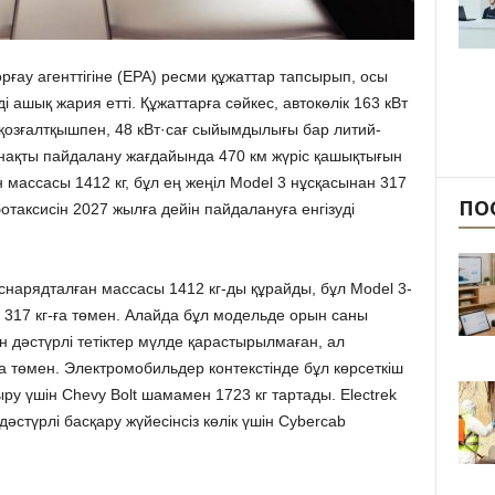
ау агенттігіне (EPA) ресми құжаттар тапсырып, осы
 ашық жария етті. Құжаттарға сәйкес, автокөлік 163 кВт
трқозғалтқышпен, 48 кВт·сағ сыйымдылығы бар литий-
нақты пайдалану жағдайында 470 км жүріс қашықтығын
н массасы 1412 кг, бұл ең жеңіл Model 3 нұсқасынан 317
ПО
ботаксисін 2027 жылға дейін пайдалануға енгізуді
снарядталған массасы 1412 кг-ды құрайды, бұл Model 3-
 317 кг-ға төмен. Алайда бұл модельде орын саны
ан дәстүрлі тетіктер мүлде қарастырылмаған, ал
 төмен. Электромобильдер контекстінде бұл көрсеткіш
ру үшін Chevy Bolt шамамен 1723 кг тартады. Electrek
әстүрлі басқару жүйесінсіз көлік үшін Cybercab