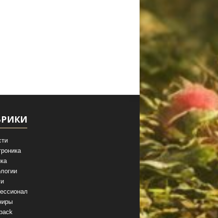
БРИКИ
сти
троника
ка
логии
ги
ессионал
ниры
back