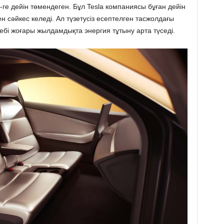
м-ге дейін төмендеген. Бұл Tesla компаниясы бұған дейін
сәйкес келеді. Ал түзетусіз есептелген тасжолдағы
бебі жоғары жылдамдықта энергия тұтыну арта түседі.