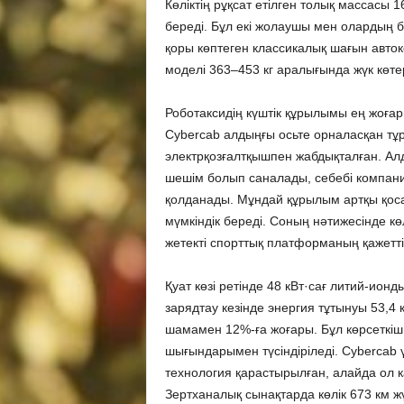
Көліктің рұқсат етілген толық массасы 16
береді. Бұл екі жолаушы мен олардың б
қоры көптеген классикалық шағын авто
моделі 363–453 кг аралығында жүк көте
Роботаксидің күштік құрылымы ең жоғары
Cybercab алдыңғы осьте орналасқан тұр
электрқозғалтқышпен жабдықталған. Алд
шешім болып саналады, себебі компани
қолданады. Мұндай құрылым артқы қосал
мүмкіндік береді. Соның нәтижесінде к
жетекті спорттық платформаның қажетті
Қуат көзі ретінде 48 кВт·сағ литий-ио
зарядтау кезінде энергия тұтынуы 53,4
шамамен 12%-ға жоғары. Бұл көрсеткіш кі
шығындарымен түсіндіріледі. Cybercab ү
технология қарастырылған, алайда ол к
Зертханалық сынақтарда көлік 673 км жү