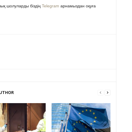
ық шолуларды біздің
Telegram
арнамыздан оқуға
UTHOR