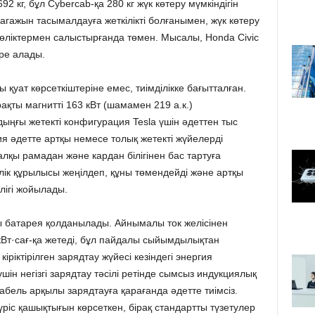
92 кг, бұл Cybercab-қа 280 кг жүк көтеру мүмкіндігін
агажын тасымалдауға жеткілікті болғанымен, жүк көтеру
көліктермен салыстырғанда төмен. Мысалы, Honda Civic
ре алады.
 қуат көрсеткіштеріне емес, тиімділікке бағытталған.
ақты магнитті 163 кВт (шамамен 219 а.к.)
ыңғы жетекті конфигурация Tesla үшін әдеттен тыс
я әдетте артқы немесе толық жетекті жүйелерді
қы рамадан және кардан білігінен бас тартуға
өлік құрылысы жеңілдеп, құны төмендейді және артқы
лігі жойылады.
нды батарея қолданылады. Айнымалы ток желісінен
 кВт·сағ-қа жетеді, бұл пайдалы сыйымдылықтан
ріктірілген зарядтау жүйесі кезіндегі энергия
шін негізгі зарядтау тәсілі ретінде сымсыз индукциялық
абель арқылы зарядтауға қарағанда әдетте тиімсіз.
ріс қашықтығын көрсеткен, бірақ стандартты түзетулер