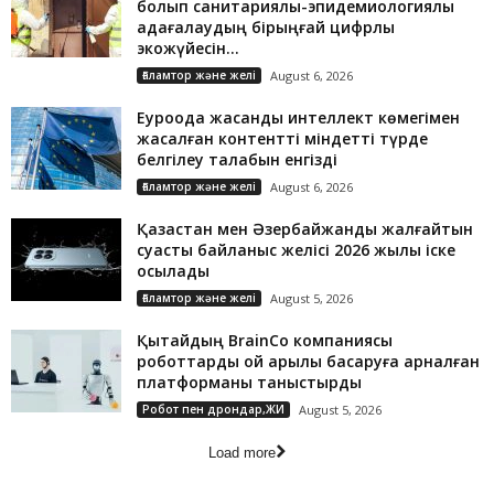
болып санитариялық-эпидемиологиялық
қадағалаудың бірыңғай цифрлық
экожүйесін...
Ғаламтор және желі
August 6, 2026
Еуроодақ жасанды интеллект көмегімен
жасалған контентті міндетті түрде
белгілеу талабын енгізді
Ғаламтор және желі
August 6, 2026
Қазақстан мен Әзербайжанды жалғайтын
суасты байланыс желісі 2026 жылы іске
қосылады
Ғаламтор және желі
August 5, 2026
Қытайдың BrainCo компаниясы
роботтарды ой арқылы басқаруға арналған
платформаны таныстырды
Робот пен дрондар,ЖИ
August 5, 2026
Load more