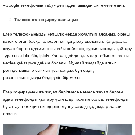
«Google телефонын табу» деп іздеп, шыққан сілтемеге өтіңіз..
Телефонға қоңырау шалыңыз
Егер телефоныңызды көпшілік жерде жоғалтып алсаңыз, бірінші
кезекте оған басқа телефоннан қоңырау шалыңыз. Қоңырауға
жауап берген адаммен сыпайы сөйлесіп, құрылғыңызды қайтару
туралы өтініш білдіріңіз. Көп жағдайда адамдар табылған затты
иесіне қайтаруға дайын болады. Мұндай жағдайда алғыс
ретінде кішкене сыйлық ұсынсаңыз, бұл сіздің
ризашылығыңызды білдірудің бір жолы.
Егер қоңырауыңызға жауап берілмесе немесе жауап берген
адам телефонды қайтару үшін шарт қоятын болса, телефонды
бұғаттау ,полиция өкілдеріне жүгіну секілді қадамдар жасай
аласыз