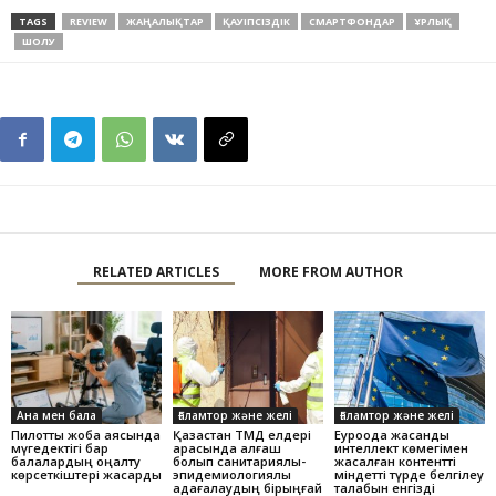
TAGS
REVIEW
ЖАҢАЛЫҚТАР
ҚАУІПСІЗДІК
СМАРТФОНДАР
ҰРЛЫҚ
ШОЛУ
RELATED ARTICLES
MORE FROM AUTHOR
Ана мен бала
Ғаламтор және желі
Ғаламтор және желі
Пилоттық жоба аясында
Қазақстан ТМД елдері
Еуроодақ жасанды
мүгедектігі бар
арасында алғаш
интеллект көмегімен
балалардың оңалту
болып санитариялық-
жасалған контентті
көрсеткіштері жақсарды
эпидемиологиялық
міндетті түрде белгілеу
қадағалаудың бірыңғай
талабын енгізді