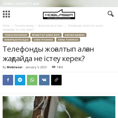
FRIDAY, AUGUST 7, 2026
Home
Технологиялар
Ғаламтор және желі
Телефонды жоғалтып алған
жағдайда не істеу керек?
ТЕХНОЛОГИЯЛАР
ҒАЛАМТОР ЖӘНЕ ЖЕЛІ
КӘСІБИ МАМАН
КИБЕРҚАУІПСІЗДІК
ЭЛЕКТРОНИКА
ҰЯЛЫ ТЕЛЕФОН
Телефонды жоғалтып алған
жағдайда не істеу керек?
By
Mobilaser
-
January 5, 2025
1406