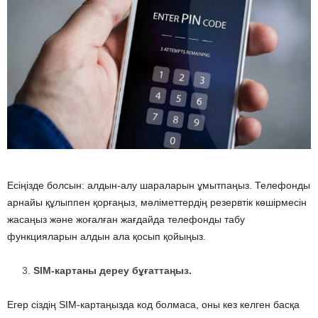
Есіңізде болсын: алдын-алу шараларын ұмытпаңыз. Телефонды
арнайы құлыппен қорғаңыз, мәліметтердің резервтік көшірмесін
жасаңыз және жоғалған жағдайда телефонды табу
функцияларын алдын ала қосып қойыңыз.
SIM-картаны дереу бұғаттаңыз.
Егер сіздің SIM-картаңызда код болмаса, оны кез келген басқа