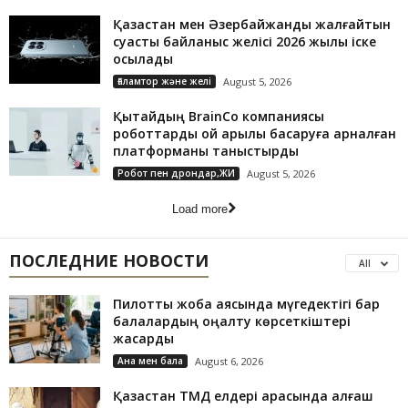
Қазақстан мен Әзербайжанды жалғайтын
суасты байланыс желісі 2026 жылы іске
қосылады
Ғаламтор және желі
August 5, 2026
Қытайдың BrainCo компаниясы
роботтарды ой арқылы басқаруға арналған
платформаны таныстырды
Робот пен дрондар,ЖИ
August 5, 2026
Load more
ПОСЛЕДНИЕ НОВОСТИ
All
Пилоттық жоба аясында мүгедектігі бар
балалардың оңалту көрсеткіштері
жақсарды
Ана мен бала
August 6, 2026
Қазақстан ТМД елдері арасында алғаш