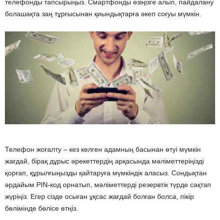
телефонды тапсырыңыз. Смартфонды өзіңізге алып, пайдалану
болашақта заң тұрғысынан қиындықтарға әкеп соғуы мүмкін.
Телефон жоғалту – кез келген адамның басынан өтуі мүмкін
жағдай, бірақ дұрыс әрекеттердің арқасында мәліметтеріңізді
қорғап, құрылғыңызды қайтаруға мүмкіндік аласыз. Сондықтан
әрдайым PIN-код орнатып, мәліметтерді резервтік түрде сақтап
жүріңіз. Егер сізде осыған ұқсас жағдай болған болса, пікір
бөлімінде бөлісе өтңіз.