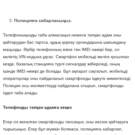
Полицияға хабарласыңыз.
Телефоныңызды таба алмасаңыз немесе тапқан адам оны
қайтарудан бас тартса, құқық қорғау органдарына шағымдану
маңызды. Әрбір телефонның өзіне тән IMEI нөмірі бар, ол
көліктің VIN-кодына ұқсас. Смартфон мобильді желіге қосылған
кезде, базалық станцияға түрлі сигналдар жіберіледі, оның
ішінде IMEI нөмірі де болады. Бұл ақпарат сақталып, мобильді
операторлар оны пайдаланып смартфонды іздеуге көмектеседі.
Полиция осы мәліметтерді пайдалана отырып, смартфонды
іздеп таба алады.
Телефонды тапқан адамға кеңес
Егер сіз жоғалған смартфонды тапсаңыз, оны иесіне қайтаруға
тырысыңыз. Егер бұл мүмкін болмаса, полицияға хабарлап,