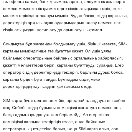
телефонға салып, банк қосымшаларына, әлеуметтік желілерге
немесе мемлекеттік қызметтерге сіздің атыңыздан кіріп, жеке
мәліметтеріңізді қолдануы мүмкін. Бұдан басқа, сіздің қаржылық
деректеріңіз арқылы ақша аударымдарын жасау немесе тіпті
сіздің атыңыздан несие алу да орын алуы ықтимал.
Сондықтан бұл жағдайды болдырмау үшін, бірінші кезекте, SIM-
картаны мүмкіндігінше тез бұғаттау қажет. Ол үшін ұялы
байланыс операторының байланыс орталығына хабарласып,
қажетті мәліметтерді беріп, картаны бұғаттауды сұраңыз. Егер
оператор сіздің деректеріңізді тексеріп, барлығы дұрыс болса,
картаны бірден бұғаттайды. Бұл қадам сіздің жеке
деректеріңіздің қауіпсіздігін қамтамасыз етеді.
SIM-карта бұғатталғаннан кейін, әрі қарай алаңдауға еш себеп
жоқ. Себебі, сіздің бұрынғы нөміріңізді жоғалтуға немесе оны
басқа адамға қолдануға жол берілмейді. Ал егер сіз өз
нөміріңізді қалпына келтіргіңіз келсе, онда байланыс
операторының кеңсесіне барып, жаңа SIM-карта алып, сол