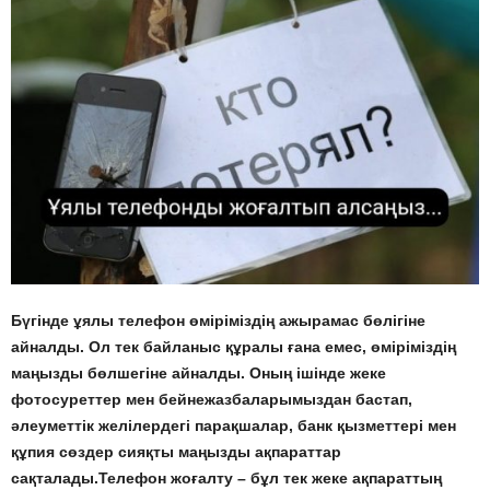
Бүгінде ұялы телефон өміріміздің ажырамас бөлігіне
айналды. Ол тек байланыс құралы ғана емес, өміріміздің
маңызды бөлшегіне айналды. Оның ішінде жеке
фотосуреттер мен бейнежазбаларымыздан бастап,
әлеуметтік желілердегі парақшалар, банк қызметтері мен
құпия сөздер сияқты маңызды ақпараттар
сақталады.Телефон жоғалту – бұл тек жеке ақпараттың