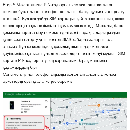
Егер SIM-картаңызға PIN-код орнатылмаса, оны жоғалған
немесе бұғатталған телефоннан алып, басқа құрылғыға орнату
өте оңай. Бұл жағдайда SIM-картаңыз қайта іске қосылып, жеке
деректеріңізге қолжетімділікті қамтамасыз етеді. Мысалы, банк
қосымшаларына кіру немесе түрлі желі парақшаларыңыздың
құпиясөзін өзгерту үшін келген SMS хабарламаларын ала
аласыз. Бұл өз кезегінде қаржылық шығындар мен жеке
қауіпсіздікке қатысты үлкен мәселелерге алып келуі мүмкін. SIM-
картағв PIN-код орнату- ең қарапайым, бірақ маңызды
қадамдардың бірі.
Сонымен, ұялы телефоныңызды жоғалтып алсаңыз, келесі
әркеттерді орындауға кеңес береміз.