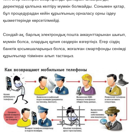
деректерді қалпына келтіру мүмкін болмайды. Сонымен қатар,
бұл процедурадан кейін құрылғының орналасу орны іздеу
қызметтерінде көрсетілмейді.
Сондай-ақ, барлық электрондық пошта аккаунттарынан шығып,
мүмкін болса, олардың құпия сөздерін өзгертіңіз. Егер сіздің
банктік қосымшаларыңыз болса, жоғалған смартфонды сенімді
құрылғылар тізімінен алып тастаңыз.