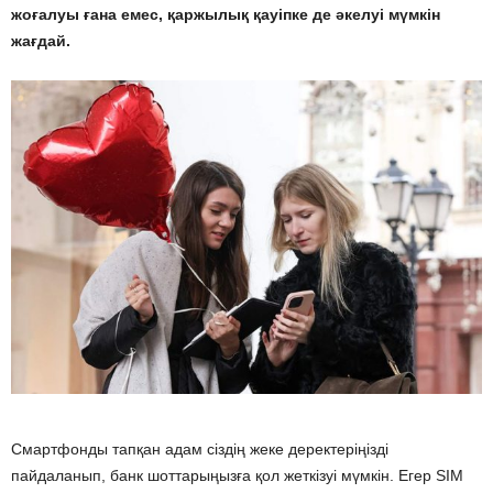
жоғалуы ғана емес, қаржылық қауіпке де әкелуі мүмкін
жағдай.
Смартфонды тапқан адам сіздің жеке деректеріңізді
пайдаланып, банк шоттарыңызға қол жеткізуі мүмкін. Егер SIM