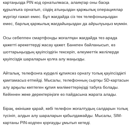
картаңызда PIN код орнатылмаса, алаяқтар оны басқа
құрылғыға орнатып, сіздің атыңыздан қаржылық операциялар
жүргізуі ғажап емес. Бұл жағдайда сіз тек телефоныңыздан
емес, барлық қаржылық жағдайыңыздан да айрылуыңыз мүмкін.
Осы себеппен смартфонды жоғалтқан жағдайда тез арада
қажетті әрекеттерді жасау қажет. Банкпен байланысып, өз
шоттарыңыздың қауіпсіздігін тексеріп, әлеуметтік желілерде
қауіпсіздік шараларын қолға алу маңызды.
Айталық, телефонға күрделі құпиясөз орнату толық қауіпсіздікті
қамтамасыз етпейді. Мысалы, телефонның сыртқы SD-картасын
алу арқылы көптеген құпия мәліметтеріңізді табуға болады.
Кейіннен жеке деректеріңізге өз пайдасына жарата алады.
Бірақ, өкінішке қарай, көбі телефон жоғалтудың салдарын толық
түсініп, алдын алу шараларын қабылдамайды. Мысалы, SIM-
картаны PIN-кодпен қорғауды ұмытып кетеді.