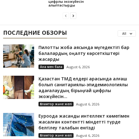
цифрлық экожүйесін
қалыптастырды
ПОСЛЕДНИЕ ОБЗОРЫ
All
Пилоттық жоба аясында мүгедектігі бар
балалардың оңалту көрсеткіштері
жақсарды
Ана мен бала
August 6, 2026
Қазақстан ТМД елдері арасында алғаш
болып санитариялық-эпидемиологиялық
қадағалаудың бірыңғай цифрлық
экожүйесін...
Ғаламтор және желі
August 6, 2026
Еуроодақ жасанды интеллект көмегімен
жасалған контентті міндетті түрде
белгілеу талабын енгізді
Ғаламтор және желі
August 6, 2026