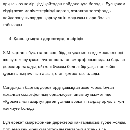
арқылы өз нөміріңізді қайтадан пайдалануға болады. Бұл қадам
сіздің жеке мәліметтеріңізді қорғап, жоғалған телефонды
пайдаланушылардан қорғау үшін маңызды шара болып
табылады.
Қашықтықтан деректерді өшіріңіз
SIM-картаны бұғаттаған соң, бірден ұзақ мерзімді мәселелерді
шешуге көшу қажет. Бұған жоғалған смартфоныңыздағы барлық
деректер жатады, өйткені бұзақы белгілі бір уақыттан кейін
құрылғының құлпын ашып, оған қол жеткізе алады.
Сондықтан барлық деректерді қашықтан жою керек. Бұған
жоғалған смартфонның орналасуын анықтау қызметінде
«Құрылғыны тазарту» деген үшінші әрекетті таңдау арқылы қол
жеткізуге болады.
Бұл әрекет смартфоннан деректерді қайтарымсыз түрде жояды,
тіпті егер кейінірек смартфонды қайтарып алсаңыз да,