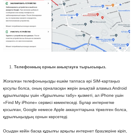
Телефонның орнын анықтауға тырысыңыз.
Жоғалған телефоныңызды ешкім таппаса әрі SIM-картаңыз
қосулы болса, оның орналасқан жерін анықтай аламыз.Android
құрылғылары үшін «Құрылғыны табу» қызметі, ал iPhone үшін
«Find My iPhone» сервисі көмектеседі. Бұлар интернетке
қосылған, Google немесе Apple аккаунттарына тіркелген болса,
құрылғыңыздың орнын көрсетеді.
Осыдан кейін басқа құрылғы арқылы интернет браузеріне кіріп,