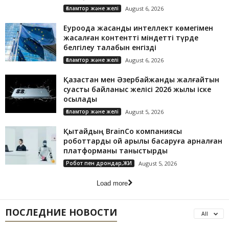
Ғаламтор және желі
August 6, 2026
Еуроодақ жасанды интеллект көмегімен
жасалған контентті міндетті түрде
белгілеу талабын енгізді
Ғаламтор және желі
August 6, 2026
Қазақстан мен Әзербайжанды жалғайтын
суасты байланыс желісі 2026 жылы іске
қосылады
Ғаламтор және желі
August 5, 2026
Қытайдың BrainCo компаниясы
роботтарды ой арқылы басқаруға арналған
платформаны таныстырды
Робот пен дрондар,ЖИ
August 5, 2026
Load more
ПОСЛЕДНИЕ НОВОСТИ
All