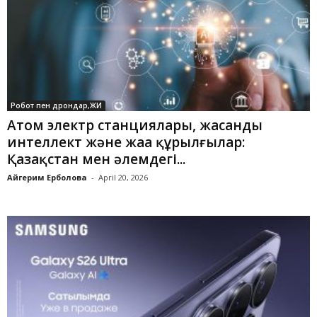
Робот пен дрондар,ЖИ
Атом электр станциялары, жасанды
интеллект және жаңа құрылғылар:
Қазақстан мен әлемдегі...
Айгерим Ерболова
-
April 20, 2026