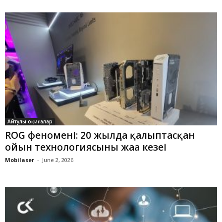
Айтулы оқиғалар
ROG феномені: 20 жылда қалыптасқан
ойын технологиясының жаңа кезеңі
Mobilaser
-
June 2, 2026