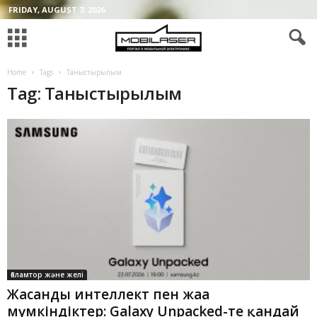
FRIDAY, AUGUST 7, 2026
Home
Tags
Таныстырылым
Tag: Таныстырылым
Ғаламтор және желі
Жасанды интеллект пен жаңа
мүмкіндіктер: Galaxy Unpacked-те қандай