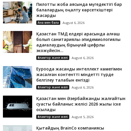
Пилоттық жоба аясында мүгедектігі бар
балалардың оңалту көрсеткіштері
жақсарды
Ана мен бала
August 6, 2026
Қазақстан ТМД елдері арасында алғаш
болып санитариялық-эпидемиологиялық
қадағалаудың бірыңғай цифрлық
экожүйесін...
Ғаламтор және желі
August 6, 2026
Еуроодақ жасанды интеллект көмегімен
жасалған контентті міндетті түрде
белгілеу талабын енгізді
Ғаламтор және желі
August 6, 2026
Қазақстан мен Әзербайжанды жалғайтын
суасты байланыс желісі 2026 жылы іске
қосылады
Ғаламтор және желі
August 5, 2026
Қытайдың BrainCo компаниясы