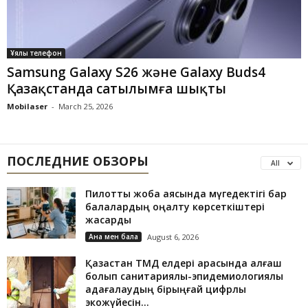
Ұялы телефон
Samsung Galaxy S26 және Galaxy Buds4
Қазақстанда сатылымға шықты
Mobilaser
-
March 25, 2026
ПОСЛЕДНИЕ ОБЗОРЫ
All
Пилоттық жоба аясында мүгедектігі бар
балалардың оңалту көрсеткіштері
жақсарды
Ана мен бала
August 6, 2026
Қазақстан ТМД елдері арасында алғаш
болып санитариялық-эпидемиологиялық
қадағалаудың бірыңғай цифрлық
экожүйесін...