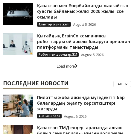
Қазақстан мен Әзербайжанды жалғайтын
суасты байланыс желісі 2026 жылы іске
қосылады
Ғаламтор және желі
August 5, 2026
Қытайдың BrainCo компаниясы
роботтарды ой арқылы басқаруға арналған
платформаны таныстырды
Робот пен дрондар,ЖИ
August 5, 2026
Load more
ПОСЛЕДНИЕ НОВОСТИ
All
Пилоттық жоба аясында мүгедектігі бар
балалардың оңалту көрсеткіштері
жақсарды
Ана мен бала
August 6, 2026
Қазақстан ТМД елдері арасында алғаш
болып санитариялық-эпидемиологиялық