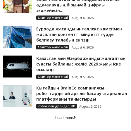
қадағалаудың бірыңғай цифрлық
экожүйесін...
Ғаламтор және желі
August 6, 2026
Еуроодақ жасанды интеллект көмегімен
жасалған контентті міндетті түрде
белгілеу талабын енгізді
Ғаламтор және желі
August 6, 2026
Қазақстан мен Әзербайжанды жалғайтын
суасты байланыс желісі 2026 жылы іске
қосылады
Ғаламтор және желі
August 5, 2026
Қытайдың BrainCo компаниясы
роботтарды ой арқылы басқаруға арналған
платформаны таныстырды
Робот пен дрондар,ЖИ
August 5, 2026
Load more