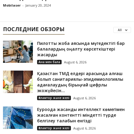
Mobilaser
-
January 20, 2024
ПОСЛЕДНИЕ ОБЗОРЫ
All
Пилоттық жоба аясында мүгедектігі бар
балалардың оңалту көрсеткіштері
жақсарды
Ана мен бала
August 6, 2026
Қазақстан ТМД елдері арасында алғаш
болып санитариялық-эпидемиологиялық
қадағалаудың бірыңғай цифрлық
экожүйесін...
Ғаламтор және желі
August 6, 2026
Еуроодақ жасанды интеллект көмегімен
жасалған контентті міндетті түрде
белгілеу талабын енгізді
Ғаламтор және желі
August 6, 2026