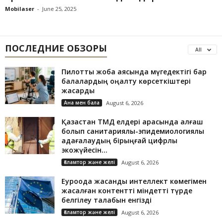
Mobilaser
-
June 25, 2025
ПОСЛЕДНИЕ ОБЗОРЫ
All
Пилоттық жоба аясында мүгедектігі бар
балалардың оңалту көрсеткіштері
жақсарды
Ана мен бала
August 6, 2026
Қазақстан ТМД елдері арасында алғаш
болып санитариялық-эпидемиологиялық
қадағалаудың бірыңғай цифрлық
экожүйесін...
Ғаламтор және желі
August 6, 2026
Еуроодақ жасанды интеллект көмегімен
жасалған контентті міндетті түрде
белгілеу талабын енгізді
Ғаламтор және желі
August 6, 2026