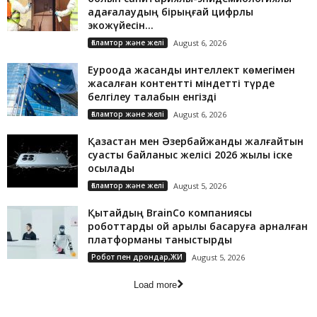
қадағалаудың бірыңғай цифрлық
экожүйесін...
Ғаламтор және желі
August 6, 2026
Еуроодақ жасанды интеллект көмегімен
жасалған контентті міндетті түрде
белгілеу талабын енгізді
Ғаламтор және желі
August 6, 2026
Қазақстан мен Әзербайжанды жалғайтын
суасты байланыс желісі 2026 жылы іске
қосылады
Ғаламтор және желі
August 5, 2026
Қытайдың BrainCo компаниясы
роботтарды ой арқылы басқаруға арналған
платформаны таныстырды
Робот пен дрондар,ЖИ
August 5, 2026
Load more