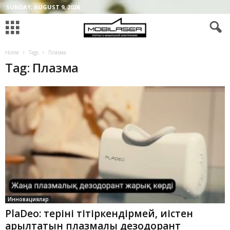
SUNDAY, AUGUST 9, 2026
Home
Tags
Плазма
Tag: Плазма
Инновациялар
PlaDeo: теріні тітіркендірмей, иістен
арылтатын плазмалық дезодорант