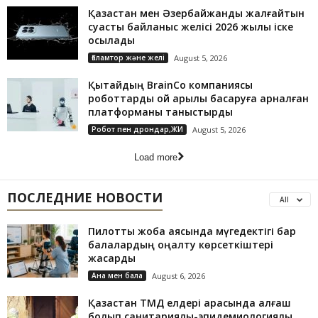
Қазақстан мен Әзербайжанды жалғайтын
суасты байланыс желісі 2026 жылы іске
қосылады
Ғаламтор және желі
August 5, 2026
Қытайдың BrainCo компаниясы
роботтарды ой арқылы басқаруға арналған
платформаны таныстырды
Робот пен дрондар,ЖИ
August 5, 2026
Load more
ПОСЛЕДНИЕ НОВОСТИ
All
Пилоттық жоба аясында мүгедектігі бар
балалардың оңалту көрсеткіштері
жақсарды
Ана мен бала
August 6, 2026
Қазақстан ТМД елдері арасында алғаш
болып санитариялық-эпидемиологиялық