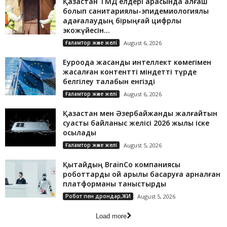
Қазақстан ТМД елдері арасында алғаш
болып санитариялық-эпидемиологиялық
қадағалаудың бірыңғай цифрлық
экожүйесін...
Ғаламтор және желі
August 6, 2026
Еуроодақ жасанды интеллект көмегімен
жасалған контентті міндетті түрде
белгілеу талабын енгізді
Ғаламтор және желі
August 6, 2026
Қазақстан мен Әзербайжанды жалғайтын
суасты байланыс желісі 2026 жылы іске
қосылады
Ғаламтор және желі
August 5, 2026
Қытайдың BrainCo компаниясы
роботтарды ой арқылы басқаруға арналған
платформаны таныстырды
Робот пен дрондар,ЖИ
August 5, 2026
Load more