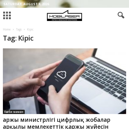
SATURDAY, AUGUST 8, 2026
Home
Tags
Кіріс
Tag: Кіріс
Кәсіби маман
Қаржы министрлігі цифрлық жобалар
арқылы мемлекеттік қаржы жүйесін