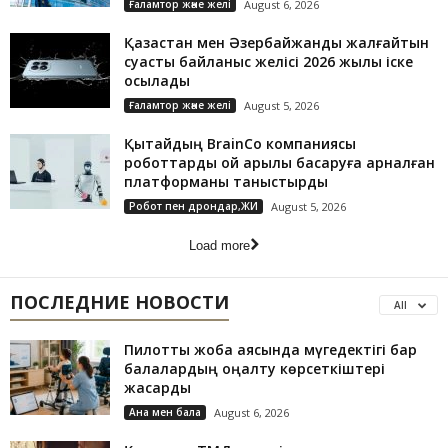
Ғаламтор және желі
August 6, 2026
Қазақстан мен Әзербайжанды жалғайтын
суасты байланыс желісі 2026 жылы іске
қосылады
Ғаламтор және желі
August 5, 2026
Қытайдың BrainCo компаниясы
роботтарды ой арқылы басқаруға арналған
платформаны таныстырды
Робот пен дрондар,ЖИ
August 5, 2026
Load more
ПОСЛЕДНИЕ НОВОСТИ
All
Пилоттық жоба аясында мүгедектігі бар
балалардың оңалту көрсеткіштері
жақсарды
Ана мен бала
August 6, 2026