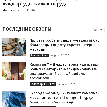
жаңғыртуды жалғастыруда
Mobilaser
-
June 19, 2026
ПОСЛЕДНИЕ ОБЗОРЫ
All
Пилоттық жоба аясында мүгедектігі бар
балалардың оңалту көрсеткіштері
жақсарды
Ана мен бала
August 6, 2026
Қазақстан ТМД елдері арасында алғаш
болып санитариялық-эпидемиологиялық
қадағалаудың бірыңғай цифрлық
экожүйесін...
Ғаламтор және желі
August 6, 2026
Еуроодақ жасанды интеллект көмегімен
жасалған контентті міндетті түрде
белгілеу талабын енгізді