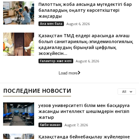
Пилоттық жоба аясында мүгедектігі бар
балалардың оңалту көрсеткіштері
жақсарды
Ана мен бала
August 6, 2026
Қазақстан ТМД елдері арасында алғаш
болып санитариялық-эпидемиологиялық
қадағалаудың бірыңғай цифрлық
экожүйесін...
Ғаламтор және желі
August 6, 2026
Load more
ПОСЛЕДНИЕ НОВОСТИ
All
Әуезов университеті білім мен басқаруға
жасанды интеллект шешімдерін енгізіп
жатыр
Кәсіби маман
August 7, 2026
Қазақстанда бейнебақылау жүйелеріне