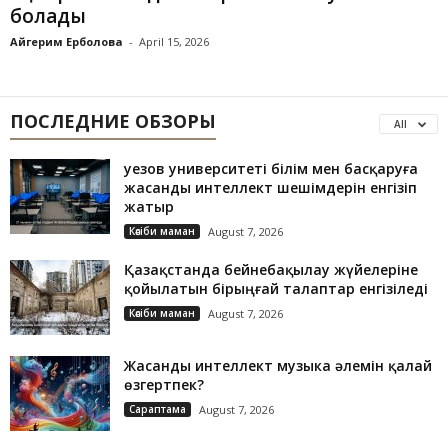
болады
Айгерим Ерболова
-
April 15, 2026
ПОСЛЕДНИЕ ОБЗОРЫ
All
Әуезов университеті білім мен басқаруға
жасанды интеллект шешімдерін енгізіп
жатыр
Кәсіби маман
August 7, 2026
Қазақстанда бейнебақылау жүйелеріне
қойылатын бірыңғай талаптар енгізіледі
Кәсіби маман
August 7, 2026
Жасанды интеллект музыка әлемін қалай
өзгертпек?
Сараптама
August 7, 2026