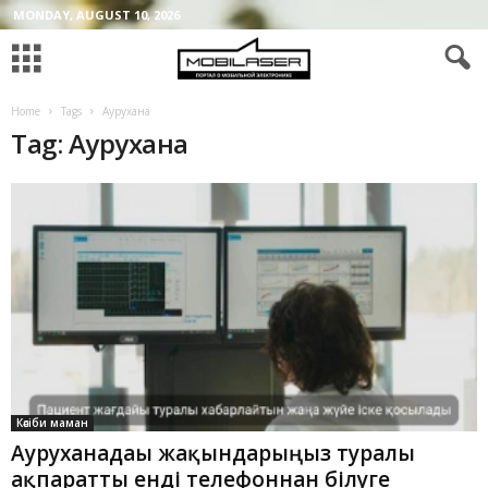
MONDAY, AUGUST 10, 2026
Home
Tags
Аурухана
Tag: Аурухана
Кәсіби маман
Ауруханадағы жақындарыңыз туралы
ақпаратты енді телефоннан білуге