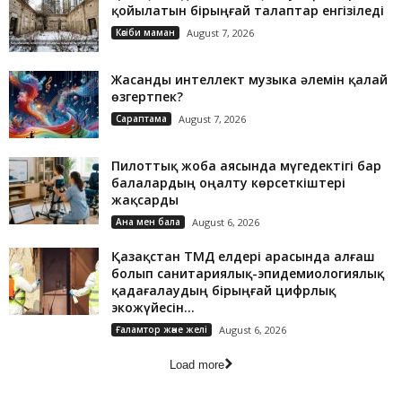
қойылатын бірыңғай талаптар енгізіледі
Кәсіби маман
August 7, 2026
Жасанды интеллект музыка әлемін қалай
өзгертпек?
Сараптама
August 7, 2026
Пилоттық жоба аясында мүгедектігі бар
балалардың оңалту көрсеткіштері
жақсарды
Ана мен бала
August 6, 2026
Қазақстан ТМД елдері арасында алғаш
болып санитариялық-эпидемиологиялық
қадағалаудың бірыңғай цифрлық
экожүйесін...
Ғаламтор және желі
August 6, 2026
Load more